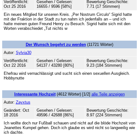
Veröffentlicht:
Gesehen / Gelesen:
Bewertung Geschichte:
Oct 25 2016
16655 / 9596 [58%]
7.71 (17 Stimmen)
Ein neues Mitglied für unseren Kreis. „Per Nostrum Circulo“ Sigrid hatte
mit der Fraktion in der Stadt zu tun nahm ich jedenfalls an – und ich
hatte meinen guten Freund Henry zu Besuch. Sigrid hatte sich mit den
Worten verabschiedet „Tut nichts w
Der Wunsch begehrt zu werden
(11721 Wörter)
Autor:
Sylvia30
Veröffentlicht:
Gesehen / Gelesen:
Bewertung Geschichte:
Oct 22 2016
54137 / 43280 [80%]
9.23 (184 Stimmen)
Ehefrau wird vernachlässigt und sucht sich einen sexuellen Ausgleich.
Hobbynutte
Interessante Hochzeit
(4612 Wörter) [1/2]
alle Teile anzeigen
Autor:
Zayxtus
Geändert: Oct
Gesehen / Gelesen:
Bewertung Geschichte:
18 2016
49596 / 42688 [86%]
8.97 (224 Stimmen)
Ich wollte doch nur Fußball schauen und nicht auf die blöde Hochzeit von
Jeanettes Kumpel gehen. Doch ich glaube es wird nicht so langweilig wie
ich dachte.