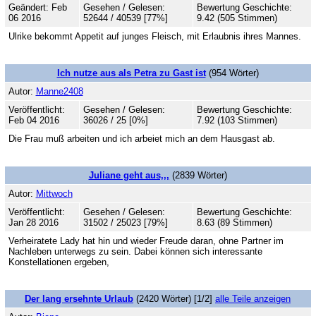
Geändert: Feb
Gesehen / Gelesen:
Bewertung Geschichte:
06 2016
52644 / 40539 [77%]
9.42 (505 Stimmen)
Ulrike bekommt Appetit auf junges Fleisch, mit Erlaubnis ihres Mannes.
Ich nutze aus als Petra zu Gast ist
(954 Wörter)
Autor:
Manne2408
Veröffentlicht:
Gesehen / Gelesen:
Bewertung Geschichte:
Feb 04 2016
36026 / 25 [0%]
7.92 (103 Stimmen)
Die Frau muß arbeiten und ich arbeiet mich an dem Hausgast ab.
Juliane geht aus,,,
(2839 Wörter)
Autor:
Mittwoch
Veröffentlicht:
Gesehen / Gelesen:
Bewertung Geschichte:
Jan 28 2016
31502 / 25023 [79%]
8.63 (89 Stimmen)
Verheiratete Lady hat hin und wieder Freude daran, ohne Partner im
Nachleben unterwegs zu sein. Dabei können sich interessante
Konstellationen ergeben,
Der lang ersehnte Urlaub
(2420 Wörter) [1/2]
alle Teile anzeigen