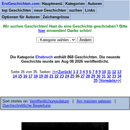
EroGeschichten.com
: Hauptmenü
Kategorien
Autoren
top Geschichten
neue Geschichten
suchen
Links
Optionen für Autoren
Zeichengrösse
Wir suchen Geschichten! Hast du eine Geschichte geschrieben? Bitte
hier
einsenden! Danke schön!
Die Kategorie
Ehebruch
enthält 868 Geschichten. Die neueste
Geschichte wurde am Aug 08 2026 veröffentlicht.
Seite 26 von 35. Seiten: [
<<Zurück
]
1
2
3
4
5
6
7
8
9
10
11
12
13
14
15
16
17
18
19
20
21
22
23
24
25
26
27
28
29
30
31
32
33
34
35
[
Vorwärts>>
]
Sort stories on:
Veröffentlichungsdatum
|
Am meisten gelesen
|
Durchschnittliche Bewertung