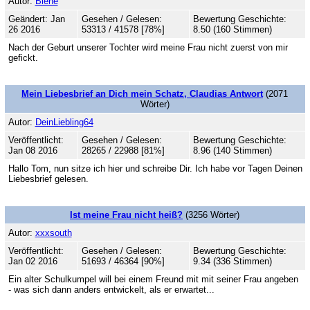
Autor:
Biene
Geändert: Jan
Gesehen / Gelesen:
Bewertung Geschichte:
26 2016
53313 / 41578 [78%]
8.50 (160 Stimmen)
Nach der Geburt unserer Tochter wird meine Frau nicht zuerst von mir
gefickt.
Mein Liebesbrief an Dich mein Schatz, Claudias Antwort
(2071
Wörter)
Autor:
DeinLiebling64
Veröffentlicht:
Gesehen / Gelesen:
Bewertung Geschichte:
Jan 08 2016
28265 / 22988 [81%]
8.96 (140 Stimmen)
Hallo Tom, nun sitze ich hier und schreibe Dir. Ich habe vor Tagen Deinen
Liebesbrief gelesen.
Ist meine Frau nicht heiß?
(3256 Wörter)
Autor:
xxxsouth
Veröffentlicht:
Gesehen / Gelesen:
Bewertung Geschichte:
Jan 02 2016
51693 / 46364 [90%]
9.34 (336 Stimmen)
Ein alter Schulkumpel will bei einem Freund mit mit seiner Frau angeben
- was sich dann anders entwickelt, als er erwartet...