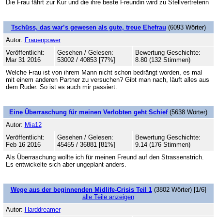
Die Frau fährt zur Kur und die ihre beste Freundin wird zu Stellvertreterin
Tschüss, das war’s gewesen als gute, treue Ehefrau
(6093 Wörter)
Autor:
Frauenpower
Veröffentlicht:
Gesehen / Gelesen:
Bewertung Geschichte:
Mar 31 2016
53002 / 40853 [77%]
8.80 (132 Stimmen)
Welche Frau ist von ihrem Mann nicht schon bedrängt worden, es mal
mit einem anderen Partner zu versuchen? Gibt man nach, läuft alles aus
dem Ruder. So ist es auch mir passiert.
Eine Überraschung für meinen Verlobten geht Schief
(5638 Wörter)
Autor:
Mia12
Veröffentlicht:
Gesehen / Gelesen:
Bewertung Geschichte:
Feb 16 2016
45455 / 36881 [81%]
9.14 (176 Stimmen)
Als Überraschung wollte ich für meinen Freund auf den Strassenstrich.
Es entwickelte sich aber ungeplant anders.
Wege aus der beginnenden Midlife-Crisis Teil 1
(3802 Wörter) [1/6]
alle Teile anzeigen
Autor:
Harddreamer