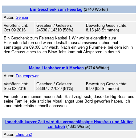
Ein Geschenk zum Feiertag
(2740 Wörter)
Autor:
Sensei
Veröffentlicht:
Gesehen / Gelesen:
Bewertung Geschichte:
Oct 09 2016
24536 / 14310 [58%]
8.15 (48 Stimmen)
Ein Geschenk zum Feiertag Kapitel 1 Wir wollte eigentlich zum
Einkaufen fahren und waren deshalb ausnahmsweise schon mal
samstags um 09.:00 Uhr wach. Nach ein wenig Fummelei bei dem ich in
den Genuss eines tollen Blow Jobs kam mit Abspritzen in das s&
Meine Liebhaber mit Macken
(6714 Wörter)
Autor:
Frauenpower
Veröffentlicht:
Gesehen / Gelesen:
Bewertung Geschichte:
Sep 02 2016
33397 / 27029 [81%]
8.90 (93 Stimmen)
Firmenfete in meinem neuen Job. Bald zeigt sich, dass der Big Boss und
seine Familie jede sittliche Moral längst über Bord geworfen haben. Ich
kann mich relativ schnell anpassen.
Innerhalb kurzer Zeit wird die vernachlässigte Hausfrau und Mutter
zur Eheh
(4881 Wörter)
Autor:
chrisfun2