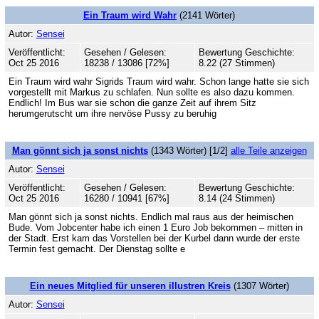
Ein Traum wird Wahr
(2141 Wörter)
Autor:
Sensei
Veröffentlicht:
Gesehen / Gelesen:
Bewertung Geschichte:
Oct 25 2016
18238 / 13086 [72%]
8.22 (27 Stimmen)
Ein Traum wird wahr Sigrids Traum wird wahr. Schon lange hatte sie sich
vorgestellt mit Markus zu schlafen. Nun sollte es also dazu kommen.
Endlich! Im Bus war sie schon die ganze Zeit auf ihrem Sitz
herumgerutscht um ihre nervöse Pussy zu beruhig
Man gönnt sich ja sonst nichts
(1343 Wörter) [1/2]
alle Teile anzeigen
Autor:
Sensei
Veröffentlicht:
Gesehen / Gelesen:
Bewertung Geschichte:
Oct 25 2016
16280 / 10941 [67%]
8.14 (24 Stimmen)
Man gönnt sich ja sonst nichts. Endlich mal raus aus der heimischen
Bude. Vom Jobcenter habe ich einen 1 Euro Job bekommen – mitten in
der Stadt. Erst kam das Vorstellen bei der Kurbel dann wurde der erste
Termin fest gemacht. Der Dienstag sollte e
Ein neues Mitglied für unseren illustren Kreis
(1307 Wörter)
Autor:
Sensei