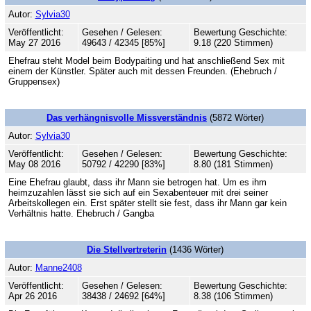
Autor:
Sylvia30
Veröffentlicht:
Gesehen / Gelesen:
Bewertung Geschichte:
May 27 2016
49643 / 42345 [85%]
9.18 (220 Stimmen)
Ehefrau steht Model beim Bodypaiting und hat anschließend Sex mit
einem der Künstler. Später auch mit dessen Freunden. (Ehebruch /
Gruppensex)
Das verhängnisvolle Missverständnis
(5872 Wörter)
Autor:
Sylvia30
Veröffentlicht:
Gesehen / Gelesen:
Bewertung Geschichte:
May 08 2016
50792 / 42290 [83%]
8.80 (181 Stimmen)
Eine Ehefrau glaubt, dass ihr Mann sie betrogen hat. Um es ihm
heimzuzahlen lässt sie sich auf ein Sexabenteuer mit drei seiner
Arbeitskollegen ein. Erst später stellt sie fest, dass ihr Mann gar kein
Verhältnis hatte. Ehebruch / Gangba
Die Stellvertreterin
(1436 Wörter)
Autor:
Manne2408
Veröffentlicht:
Gesehen / Gelesen:
Bewertung Geschichte:
Apr 26 2016
38438 / 24692 [64%]
8.38 (106 Stimmen)