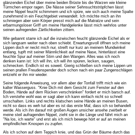
glänzenden Eichel über meine beiden Brüste bis die Warzen wie kleine
Türmchen empor ragen. Die Nässe seiner Sehnsuchtströpfchen lässt
meine Nippel feucht schimmern und ich spüre, wie sich auch meine Spalte
zunehmend in ein Feuchtgebiet verwandelt. Ich möchte mich an ihn
schmiegen aber sein Körper presst mich auf die Matratze und sein
erbarmungsloser Griff um meine Handgelenke lässt mich wehrlos unter
seinen aufregenden Zärtlichkeiten zittern.
Wie gebannt starre ich auf die inzwischen feucht glänzende Eichel als er
sich langsam weiter nach oben schiebt. Erwartungsvoll öffnen sch meine
Lippen doch er neckt mich nur, streift nur kurz an meinem Mundwinkel
entlang, tupft mit seiner Männlichkeit auf meine Nase, hinterlässt eine
feuchte Spur auf meiner Stirn und den Wangen. Alles was ich noch
denken kann ist: Ich will ihn, ich will ihn spüren, lecken, saugen,
schmecken. Endlich ist es soweit. Gierig schließen sich meine Lippen um
seinen prallen Freudenspender doch schon nach ein paar Zungenschlägen
entzieht er ihn mir wieder.
Seine folgende Anweisung, vor allem aber der Tonfall trifft mich wie ein
kalter Wasserguss. "Knie Dich mit dem Gesicht zum Fenster auf den
Boden, Hände auf dem Rücken verschränken" fordert er mich barsch auf.
Ich verstehe wohl was er sagt aber ich kann einfach nicht so schnell
umschalten. Links und rechts klatschen seine Hände an meinen Busen,
nicht so dass es weh tut aber es ist das erste Mal, dass ich so behandelt
werde. Als ich ihn darauf mit großen Augen unsicher ansehe zwirbelt er
meine steil aufragenden Nippel, zieht sie in die Länge und fährt mich an
"Na los, ich warte" und erst als ich mich bewege hört er auf an meinen
empfindlichen Knospen zu zupfen.
Als ich schon auf dem Teppich knie, und das Grün der Bäume durch das