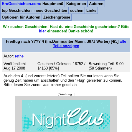
EroGeschichten.com
: Hauptmenü
Kategorien
Autoren
top Geschichten
neue Geschichten
suchen
Links
Optionen für Autoren
Zeichengrösse
Wir suchen Geschichten! Hast du eine Geschichte geschrieben? Bitte
hier
einsenden! Danke schön!
Freiflug nach ???? 4
(fm:Dominanter Mann,
3873
Wörter) [4/5]
alle
Teile anzeigen
Autor:
rethe
Veröffentlicht:
Gesehen / Gelesen: 16752 /
Bewertung Teil: 9.00
Aug 17 2008
14160 [85%]
(59 Stimmen)
Auch den 4. (und vorerst letzten) Teil sollten Sie nur lesen wenn Sie
genug Zeit haben um abschalten und den "Flug" genießen zu können.
Bitte, lesen Sie zuerst was bisher geschah.
[ Werbung: ]