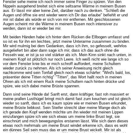
Fenster sehe meine ich noch immer seine Finger zu spüren. Von den
Nippeln ausgehend breitet sich eine seltsame Wärme in meinem Busen
aus. Er lässt mir aber keine Zeit, darüber nach zu denken. "Schließ die
Augen und öffne sie erst wieder wenn ich Dir das erlaube" befiehlt er und
mir ist dabei als würde er sich von mir entfernen. Mit geschlossenen
Augen scheint mir die Wärme in meinem Busen noch intensiver zu
werden, dann ist er wieder bei mir.
Mit beiden Händen habe ich hinter dem Rücken die Ellbogen umfasst und
so ist es für ihn ein leichtes, jetzt meine Unterarme zusammen zu binden.
Mir wird mulmig bei dem Gedanken, dass ich ihm, so gefesselt, wehrlos
ausgeliefert bin aber dann sage ich mir, dass ich das auch ohne die
Fesseln war, er ist ja so viel stärker als ich. Mein Kinn sinkt nach unten, in
meinem Kopf ist plötzlich nur noch Leere. Ich weiß nicht wie lange ich so
vor dem Fenster knie bis er mich schroff auffordert, meine Schultern
wieder zurück zu nehmen. Als ich seiner Anweisung nicht gleich
nachkomme wird sein Tonfall gleich noch etwas schärfer: "Wird's bald, los,
präsentier deine Titten richtig" "Titten", das Wort hallt noch in meinen
Ohren als ich mit einem Ruck meine Schultern nach hinten drücke und
spüre, wie sich dabei meine Brüste spannen.
Dann sind seine Hände da! Sanft erst, dann kräftiger, fast roh massiert er
meine prallen Lusthügel bringt mich damit fast zum keuchen und ist gleich
wieder so sanft, dass ich es kaum spüre wie er meinen Busen erkundet,
meine Brüste liebkost. Sein Steifer streicht über meine Wange doch als
ich gerade den Kopf wenden möchte um ihn wieder mit meinen Lippen
einzufangen spüre ich wie sich etwas um meine linke Brust legt, sie
einschnürt und mich bewegungslos erstarren lässt. Wie sich dann dieses
etwas noch mehrmals um meine Brust windet erkenne ich, dass es wohl
ein dünnes Seil sein muss das er um meine Brust wickelt. Mir ist als