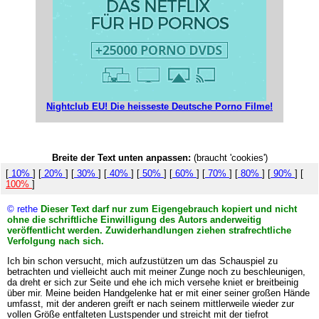
Nightclub EU! Die heisseste Deutsche Porno Filme!
Breite der Text unten anpassen:
(braucht 'cookies')
[
10%
] [
20%
] [
30%
] [
40%
] [
50%
] [
60%
] [
70%
] [
80%
] [
90%
] [
100%
]
© rethe
Dieser Text darf nur zum Eigengebrauch kopiert und nicht
ohne die schriftliche Einwilligung des Autors anderweitig
veröffentlicht werden. Zuwiderhandlungen ziehen strafrechtliche
Verfolgung nach sich.
Ich bin schon versucht, mich aufzustützen um das Schauspiel zu
betrachten und vielleicht auch mit meiner Zunge noch zu beschleunigen,
da dreht er sich zur Seite und ehe ich mich versehe kniet er breitbeinig
über mir. Meine beiden Handgelenke hat er mit einer seiner großen Hände
umfasst, mit der anderen greift er nach seinem mittlerweile wieder zur
vollen Größe entfalteten Lustspender und streicht mit der tiefrot