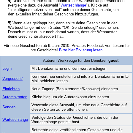
4)
Deine Geschichte sollte sodann in der Warteschlange erscheinen
(vergleiche dazu die Auswahl "
Warteschlange
"). Klicke auf
"hinzufügen/ersetzen von Text" unterhalb deiner Geschichte, um
den aktuellen Inhalt deiner Geschichte hinzuzufügen.
5)
Wenn alles geklappt hat, dann sollte deine Geschichte in der
Warteschlange mit dem Status "OK! Sende erledigt" erscheinen.
Danach musst du nur noch darauf warten, dass der Webmaster
deine Geschichte akzeptiert hat.
Für neue Geschichten ab 9. Juni 2010: Privates Feedback von Lesern für
ihre Geschichte!
Bitte hier Erklärung lesen
.
Autoren Werkzeuge für den Benutzer '
guest
'
Login
Mit Benutzername und Kennwort einsteigen
Kennwort neu einstellen und info zur Benutzername in E-
Vergessen?
Mail schicken lassen.
Einrichten
Neue Zugang (Benuztername/Kennwort) einrichten
Autorenkonten
Klicke hier, um ein Autorenkonto einzurichten
Verwende diese Auswahl, um eine neue Geschichte auf
Senden
diesen Seiten zu veröffentlichen.
Verfolge den Status der Geschichten, die du in die
Warteschlange
Warteschlange gestellt hast.
Betrachte deine veröffentlichten Geschichten und die