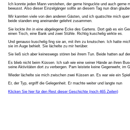
Ich konnte jeden Mann verstehen, der gerne hinguckte und auch gerne mal
bewusst. Also dieser Einzelgänger sollte an diesem Tag nun dran glaube
Wir kannten viele von den anderen Gästen, und ich quatschte mich quer 
beide standen eng aneinander gelehnt zusammen.
Sie lockte ihn in eine abgelegene Ecke des Gartens. Dort gab es ein G
einen Tisch, eine Bank und zwei Stühle. Richtig kuschelig wirkte es.
Und genauso kuschelig fing sie an, mit ihm zu knutschen. Ich hatte mich
sie im Auge behielt. Sie lächelte zu mir herüber.
Sie ließ sich aber keineswegs stören bei ihrem Tun. Beide hatten auf d
Es blieb nicht beim Küssen. Ich sah wie eine seiner Hände an ihren Bus
seine Aktivitäten dort zu verbergen. Pam leistete keine Gegenwehr, im 
Wieder lächelte sie mich zwischen zwei Küssen an. Es war wie ein Spiel
Er, der Typ, ergriff die Gelegenheit. Er machte weiter und langte nun
Klicken Sie hier für den Rest dieser Geschichte (noch 465 Zeilen)