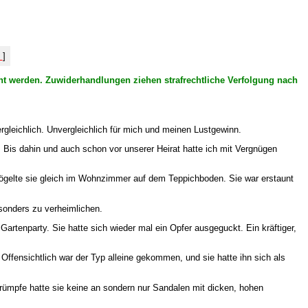
%
]
icht werden. Zuwiderhandlungen ziehen strafrechtliche Verfolgung nach
rgleichlich. Unvergleichlich für mich und meinen Lustgewinn.
n. Bis dahin und auch schon vor unserer Heirat hatte ich mit Vergnügen
d vögelte sie gleich im Wohnzimmer auf dem Teppichboden. Sie war erstaunt
esonders zu verheimlichen.
artenparty. Sie hatte sich wieder mal ein Opfer ausgeguckt. Ein kräftiger,
Offensichtlich war der Typ alleine gekommen, und sie hatte ihn sich als
trümpfe hatte sie keine an sondern nur Sandalen mit dicken, hohen