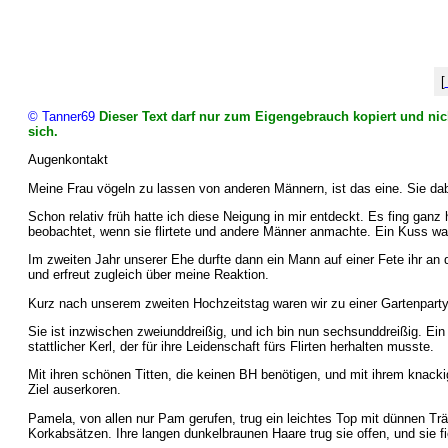
[
© Tanner69
Dieser Text darf nur zum Eigengebrauch kopiert und nich
sich.
Augenkontakt
Meine Frau vögeln zu lassen von anderen Männern, ist das eine. Sie dabe
Schon relativ früh hatte ich diese Neigung in mir entdeckt. Es fing ganz
beobachtet, wenn sie flirtete und andere Männer anmachte. Ein Kuss wa
Im zweiten Jahr unserer Ehe durfte dann ein Mann auf einer Fete ihr an 
und erfreut zugleich über meine Reaktion.
Kurz nach unserem zweiten Hochzeitstag waren wir zu einer Gartenparty 
Sie ist inzwischen zweiunddreißig, und ich bin nun sechsunddreißig. Ein
stattlicher Kerl, der für ihre Leidenschaft fürs Flirten herhalten musste.
Mit ihren schönen Titten, die keinen BH benötigen, und mit ihrem knacki
Ziel auserkoren.
Pamela, von allen nur Pam gerufen, trug ein leichtes Top mit dünnen Tr
Korkabsätzen. Ihre langen dunkelbraunen Haare trug sie offen, und sie fie