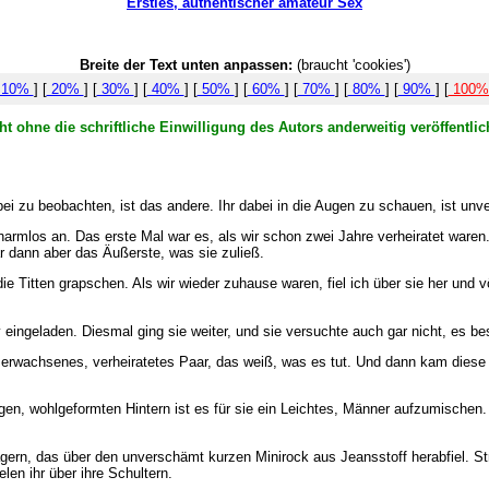
Ersties, authentischer amateur Sex
Breite der Text unten anpassen:
(braucht 'cookies')
10%
] [
20%
] [
30%
] [
40%
] [
50%
] [
60%
] [
70%
] [
80%
] [
90%
] [
100
t ohne die schriftliche Einwilligung des Autors anderweitig veröffentl
i zu beobachten, ist das andere. Ihr dabei in die Augen zu schauen, ist unve
 harmlos an. Das erste Mal war es, als wir schon zwei Jahre verheiratet ware
r dann aber das Äußerste, was sie zuließ.
die Titten grapschen. Als wir wieder zuhause waren, fiel ich über sie her un
eingeladen. Diesmal ging sie weiter, und sie versuchte auch gar nicht, es b
 erwachsenes, verheiratetes Paar, das weiß, was es tut. Und dann kam diese G
gen, wohlgeformten Hintern ist es für sie ein Leichtes, Männer aufzumischen. 
ägern, das über den unverschämt kurzen Minirock aus Jeansstoff herabfiel. S
len ihr über ihre Schultern.