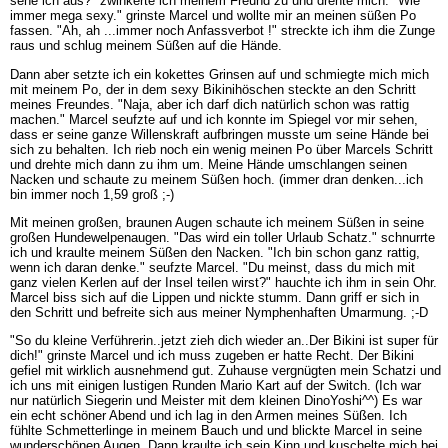
sehe ich aus?" zwinkerte ich meinem Freund zu und drehte mich. "Wie
immer mega sexy." grinste Marcel und wollte mir an meinen süßen Po
fassen. "Ah, ah ...immer noch Anfassverbot !" streckte ich ihm die Zunge
raus und schlug meinem Süßen auf die Hände.
Dann aber setzte ich ein kokettes Grinsen auf und schmiegte mich mich
mit meinem Po, der in dem sexy Bikinihöschen steckte an den Schritt
meines Freundes. "Naja, aber ich darf dich natürlich schon was rattig
machen." Marcel seufzte auf und ich konnte im Spiegel vor mir sehen,
dass er seine ganze Willenskraft aufbringen musste um seine Hände bei
sich zu behalten. Ich rieb noch ein wenig meinen Po über Marcels Schritt
und drehte mich dann zu ihm um. Meine Hände umschlangen seinen
Nacken und schaute zu meinem Süßen hoch. (immer dran denken...ich
bin immer noch 1,59 groß ;-)
Mit meinen großen, braunen Augen schaute ich meinem Süßen in seine
großen Hundewelpenaugen. "Das wird ein toller Urlaub Schatz." schnurrte
ich und kraulte meinem Süßen den Nacken. "Ich bin schon ganz rattig,
wenn ich daran denke." seufzte Marcel. "Du meinst, dass du mich mit
ganz vielen Kerlen auf der Insel teilen wirst?" hauchte ich ihm in sein Ohr.
Marcel biss sich auf die Lippen und nickte stumm. Dann griff er sich in
den Schritt und befreite sich aus meiner Nymphenhaften Umarmung. ;-D
"So du kleine Verführerin..jetzt zieh dich wieder an..Der Bikini ist super für
dich!" grinste Marcel und ich muss zugeben er hatte Recht. Der Bikini
gefiel mit wirklich ausnehmend gut. Zuhause vergnügten mein Schatzi und
ich uns mit einigen lustigen Runden Mario Kart auf der Switch. (Ich war
nur natürlich Siegerin und Meister mit dem kleinen DinoYoshi^^) Es war
ein echt schöner Abend und ich lag in den Armen meines Süßen. Ich
fühlte Schmetterlinge in meinem Bauch und und blickte Marcel in seine
wunderschönen Augen. Dann kraulte ich sein Kinn und kuschelte mich bei