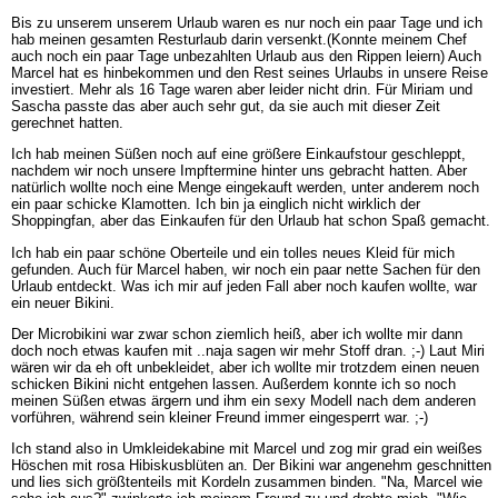
Bis zu unserem unserem Urlaub waren es nur noch ein paar Tage und ich
hab meinen gesamten Resturlaub darin versenkt.(Konnte meinem Chef
auch noch ein paar Tage unbezahlten Urlaub aus den Rippen leiern) Auch
Marcel hat es hinbekommen und den Rest seines Urlaubs in unsere Reise
investiert. Mehr als 16 Tage waren aber leider nicht drin. Für Miriam und
Sascha passte das aber auch sehr gut, da sie auch mit dieser Zeit
gerechnet hatten.
Ich hab meinen Süßen noch auf eine größere Einkaufstour geschleppt,
nachdem wir noch unsere Impftermine hinter uns gebracht hatten. Aber
natürlich wollte noch eine Menge eingekauft werden, unter anderem noch
ein paar schicke Klamotten. Ich bin ja einglich nicht wirklich der
Shoppingfan, aber das Einkaufen für den Urlaub hat schon Spaß gemacht.
Ich hab ein paar schöne Oberteile und ein tolles neues Kleid für mich
gefunden. Auch für Marcel haben, wir noch ein paar nette Sachen für den
Urlaub entdeckt. Was ich mir auf jeden Fall aber noch kaufen wollte, war
ein neuer Bikini.
Der Microbikini war zwar schon ziemlich heiß, aber ich wollte mir dann
doch noch etwas kaufen mit ..naja sagen wir mehr Stoff dran. ;-) Laut Miri
wären wir da eh oft unbekleidet, aber ich wollte mir trotzdem einen neuen
schicken Bikini nicht entgehen lassen. Außerdem konnte ich so noch
meinen Süßen etwas ärgern und ihm ein sexy Modell nach dem anderen
vorführen, während sein kleiner Freund immer eingesperrt war. ;-)
Ich stand also in Umkleidekabine mit Marcel und zog mir grad ein weißes
Höschen mit rosa Hibiskusblüten an. Der Bikini war angenehm geschnitten
und lies sich größtenteils mit Kordeln zusammen binden. "Na, Marcel wie