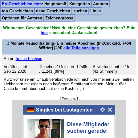
EroGeschichten.com
: Hauptmenü
Kategorien
Autoren
top Geschichten
neue Geschichten
suchen
Links
Optionen für Autoren
Zeichengrösse
Wir suchen Geschichten! Hast du eine Geschichte geschrieben? Bitte
hier
einsenden! Danke schön!
3 Monate Keuschhaltung- Ein heißer Abschied
(fm:Cuckold,
7454
Wörter) [4/4]
alle Teile anzeigen
Autor:
freche Füchsin
Veröffentlicht:
Gesehen / Gelesen: 12585
Bewertung Teil: 9.15
Sep 22 2020
/ 11241 [89%]
(41 Stimmen)
Kurz vor unserem Urlaub verabschiede ich mich von meinen zwei heißen
Liebhabern mit einem noch heißerem Schäferstündchen. Mein süßer
Cucki kommt aber auch auf seine Kosten. ;-)
[ Werbung: ]