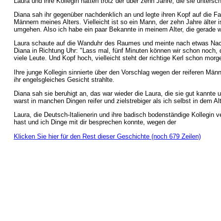
Laura und ihre Kollegin hatten trotz der über zehn Jahre, die sie untersch
Diana sah ihr gegenüber nachdenklich an und legte ihren Kopf auf die Fa
Männern meines Alters. Vielleicht ist so ein Mann, der zehn Jahre älte
umgehen. Also ich habe ein paar Bekannte in meinem Alter, die gerade wi
Laura schaute auf die Wanduhr des Raumes und meinte nach etwas Nachs
Diana in Richtung Uhr: "Lass mal, fünf Minuten können wir schon noch, 
viele Leute. Und Kopf hoch, vielleicht steht der richtige Kerl schon morge
Ihre junge Kollegin sinnierte über den Vorschlag wegen der reiferen Män
ihr engelsgleiches Gesicht strahlte.
Diana sah sie beruhigt an, das war wieder die Laura, die sie gut kannte
warst in manchen Dingen reifer und zielstrebiger als ich selbst in dem A
Laura, die Deutsch-Italienerin und ihre badisch bodenständige Kollegin 
hast und ich Dinge mit dir besprechen konnte, wegen der
Klicken Sie hier für den Rest dieser Geschichte (noch 679 Zeilen)