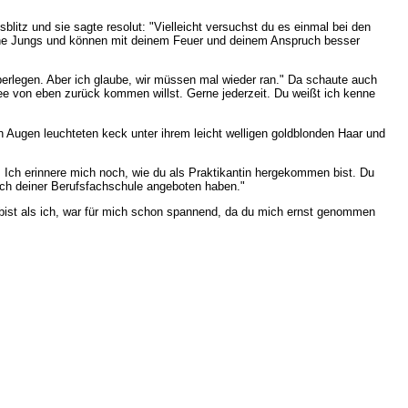
litz und sie sagte resolut: "Vielleicht versuchst du es einmal bei den
 deine Jungs und können mit deinem Feuer und deinem Anspruch besser
rlegen. Aber ich glaube, wir müssen mal wieder ran." Da schaute auch
dee von eben zurück kommen willst. Gerne jederzeit. Du weißt ich kenne
n Augen leuchteten keck unter ihrem leicht welligen goldblonden Haar und
. Ich erinnere mich noch, wie du als Praktikantin hergekommen bist. Du
 nach deiner Berufsfachschule angeboten haben."
er bist als ich, war für mich schon spannend, da du mich ernst genommen