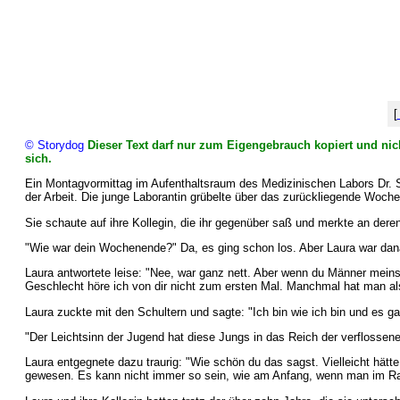
[
© Storydog
Dieser Text darf nur zum Eigengebrauch kopiert und nich
sich.
Ein Montagvormittag im Aufenthaltsraum des Medizinischen Labors Dr. S
der Arbeit. Die junge Laborantin grübelte über das zurückliegende Wochen
Sie schaute auf ihre Kollegin, die ihr gegenüber saß und merkte an dere
"Wie war dein Wochenende?" Da, es ging schon los. Aber Laura war danac
Laura antwortete leise: "Nee, war ganz nett. Aber wenn du Männer mein
Geschlecht höre ich von dir nicht zum ersten Mal. Manchmal hat man als 
Laura zuckte mit den Schultern und sagte: "Ich bin wie ich bin und es g
"Der Leichtsinn der Jugend hat diese Jungs in das Reich der verflosse
Laura entgegnete dazu traurig: "Wie schön du das sagst. Vielleicht hätt
gewesen. Es kann nicht immer so sein, wie am Anfang, wenn man im Ra