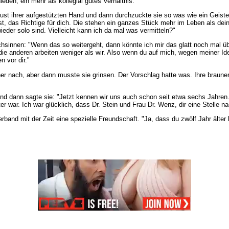
ieden, ein mehr als kollegial gutes Verhältnis.
ust ihrer aufgestützten Hand und dann durchzuckte sie so was wie ein Geistesb
r ist, das Richtige für dich. Die stehen ein ganzes Stück mehr im Leben als
eder solo sind. Vielleicht kann ich da mal was vermitteln?"
innen: "Wenn das so weitergeht, dann könnte ich mir das glatt noch mal übe
die anderen arbeiten weniger als wir. Also wenn du auf mich, wegen meiner I
n vor dir."
ner nach, aber dann musste sie grinsen. Der Vorschlag hatte was. Ihre braune
 und dann sagte sie: "Jetzt kennen wir uns auch schon seit etwa sechs Jahren
lter war. Ich war glücklich, dass Dr. Stein und Frau Dr. Wenz, dir eine Stelle
verband mit der Zeit eine spezielle Freundschaft. "Ja, dass du zwölf Jahr ält