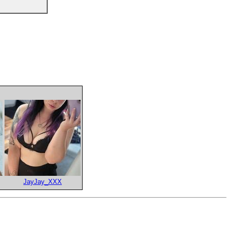
JayJay_XXX