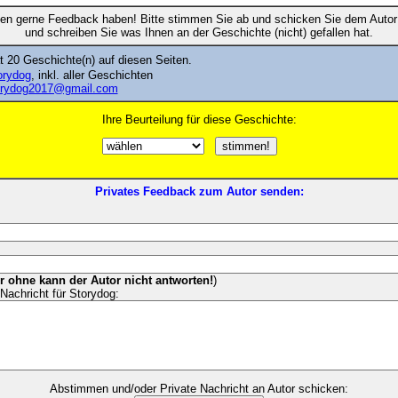
en gerne Feedback haben! Bitte stimmen Sie ab und schicken Sie dem Autor 
und schreiben Sie was Ihnen an der Geschichte (nicht) gefallen hat.
 20 Geschichte(n) auf diesen Seiten.
torydog
, inkl. aller Geschichten
orydog2017@gmail.com
Ihre Beurteilung für diese Geschichte:
Privates Feedback zum Autor senden:
er ohne kann der Autor nicht antworten!
)
Nachricht für Storydog:
Abstimmen und/oder Private Nachricht an Autor schicken: