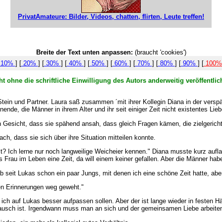
PrivatAmateure: Bilder, Videos, chatten, flirten, Leute treffen!
Breite der Text unten anpassen:
(braucht 'cookies')
10%
] [
20%
] [
30%
] [
40%
] [
50%
] [
60%
] [
70%
] [
80%
] [
90%
] [
100
t ohne die schriftliche Einwilligung des Autors anderweitig veröffentl
tein und Partner. Laura saß zusammen ´mit ihrer Kollegin Diana in der versp
ende, die Männer in ihrem Alter und ihr seit einiger Zeit nicht existentes Lie
n Gesicht, dass sie spähend ansah, dass gleich Fragen kämen, die zielgericht
h, dass sie sich über ihre Situation mitteilen konnte.
st? Ich lerne nur noch langweilige Weicheier kennen." Diana musste kurz auf
Frau im Leben eine Zeit, da will einem keiner gefallen. Aber die Männer hab
ab seit Lukas schon ein paar Jungs, mit denen ich eine schöne Zeit hatte, abe
nen Erinnerungen weg geweht."
e ich auf Lukas besser aufpassen sollen. Aber der ist lange wieder in festen 
usch ist. Irgendwann muss man an sich und der gemeinsamen Liebe arbeiten.