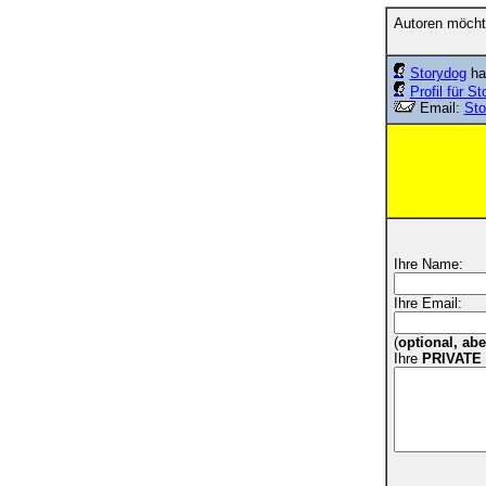
Autoren möcht
Storydog
hat
Profil für S
Email:
St
Ihre Name:
Ihre Email:
(
optional, ab
Ihre
PRIVATE