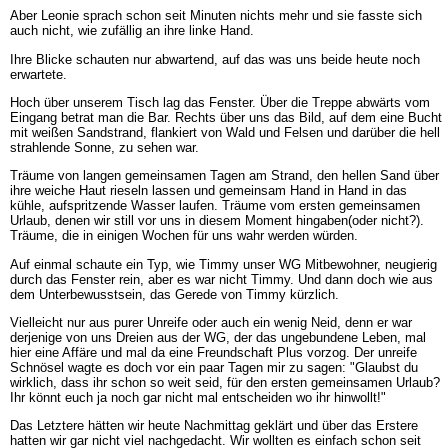
Aber Leonie sprach schon seit Minuten nichts mehr und sie fasste sich
auch nicht, wie zufällig an ihre linke Hand.
Ihre Blicke schauten nur abwartend, auf das was uns beide heute noch
erwartete.
Hoch über unserem Tisch lag das Fenster. Über die Treppe abwärts vom
Eingang betrat man die Bar. Rechts über uns das Bild, auf dem eine Bucht
mit weißen Sandstrand, flankiert von Wald und Felsen und darüber die hell
strahlende Sonne, zu sehen war.
Träume von langen gemeinsamen Tagen am Strand, den hellen Sand über
ihre weiche Haut rieseln lassen und gemeinsam Hand in Hand in das
kühle, aufspritzende Wasser laufen. Träume vom ersten gemeinsamen
Urlaub, denen wir still vor uns in diesem Moment hingaben(oder nicht?).
Träume, die in einigen Wochen für uns wahr werden würden.
Auf einmal schaute ein Typ, wie Timmy unser WG Mitbewohner, neugierig
durch das Fenster rein, aber es war nicht Timmy. Und dann doch wie aus
dem Unterbewusstsein, das Gerede von Timmy kürzlich.
Vielleicht nur aus purer Unreife oder auch ein wenig Neid, denn er war
derjenige von uns Dreien aus der WG, der das ungebundene Leben, mal
hier eine Affäre und mal da eine Freundschaft Plus vorzog. Der unreife
Schnösel wagte es doch vor ein paar Tagen mir zu sagen: "Glaubst du
wirklich, dass ihr schon so weit seid, für den ersten gemeinsamen Urlaub?
Ihr könnt euch ja noch gar nicht mal entscheiden wo ihr hinwollt!"
Das Letztere hätten wir heute Nachmittag geklärt und über das Erstere
hatten wir gar nicht viel nachgedacht. Wir wollten es einfach schon seit