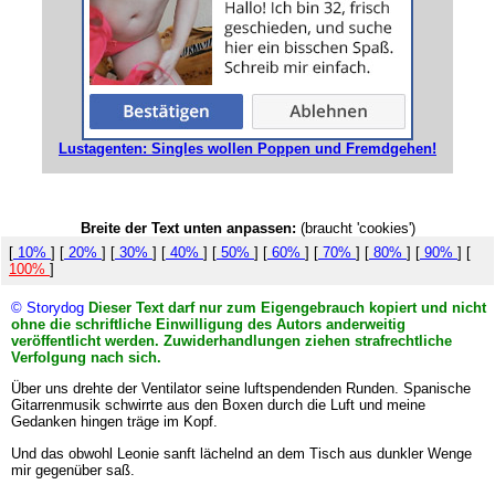
Lustagenten: Singles wollen Poppen und Fremdgehen!
Breite der Text unten anpassen:
(braucht 'cookies')
[
10%
] [
20%
] [
30%
] [
40%
] [
50%
] [
60%
] [
70%
] [
80%
] [
90%
] [
100%
]
© Storydog
Dieser Text darf nur zum Eigengebrauch kopiert und nicht
ohne die schriftliche Einwilligung des Autors anderweitig
veröffentlicht werden. Zuwiderhandlungen ziehen strafrechtliche
Verfolgung nach sich.
Über uns drehte der Ventilator seine luftspendenden Runden. Spanische
Gitarrenmusik schwirrte aus den Boxen durch die Luft und meine
Gedanken hingen träge im Kopf.
Und das obwohl Leonie sanft lächelnd an dem Tisch aus dunkler Wenge
mir gegenüber saß.