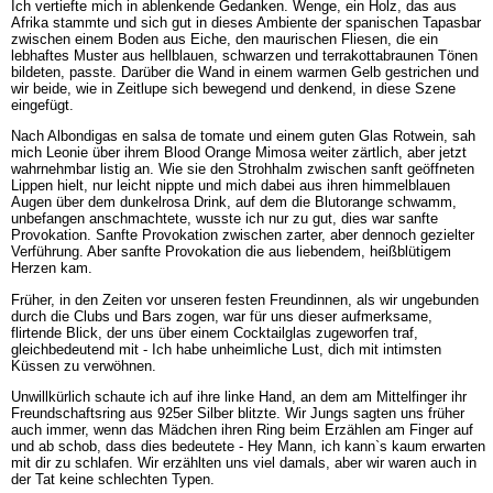
Ich vertiefte mich in ablenkende Gedanken. Wenge, ein Holz, das aus
Afrika stammte und sich gut in dieses Ambiente der spanischen Tapasbar
zwischen einem Boden aus Eiche, den maurischen Fliesen, die ein
lebhaftes Muster aus hellblauen, schwarzen und terrakottabraunen Tönen
bildeten, passte. Darüber die Wand in einem warmen Gelb gestrichen und
wir beide, wie in Zeitlupe sich bewegend und denkend, in diese Szene
eingefügt.
Nach Albondigas en salsa de tomate und einem guten Glas Rotwein, sah
mich Leonie über ihrem Blood Orange Mimosa weiter zärtlich, aber jetzt
wahrnehmbar listig an. Wie sie den Strohhalm zwischen sanft geöffneten
Lippen hielt, nur leicht nippte und mich dabei aus ihren himmelblauen
Augen über dem dunkelrosa Drink, auf dem die Blutorange schwamm,
unbefangen anschmachtete, wusste ich nur zu gut, dies war sanfte
Provokation. Sanfte Provokation zwischen zarter, aber dennoch gezielter
Verführung. Aber sanfte Provokation die aus liebendem, heißblütigem
Herzen kam.
Früher, in den Zeiten vor unseren festen Freundinnen, als wir ungebunden
durch die Clubs und Bars zogen, war für uns dieser aufmerksame,
flirtende Blick, der uns über einem Cocktailglas zugeworfen traf,
gleichbedeutend mit - Ich habe unheimliche Lust, dich mit intimsten
Küssen zu verwöhnen.
Unwillkürlich schaute ich auf ihre linke Hand, an dem am Mittelfinger ihr
Freundschaftsring aus 925er Silber blitzte. Wir Jungs sagten uns früher
auch immer, wenn das Mädchen ihren Ring beim Erzählen am Finger auf
und ab schob, dass dies bedeutete - Hey Mann, ich kann`s kaum erwarten
mit dir zu schlafen. Wir erzählten uns viel damals, aber wir waren auch in
der Tat keine schlechten Typen.