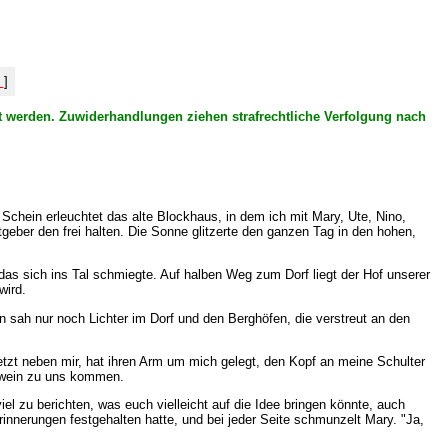
%
]
cht werden. Zuwiderhandlungen ziehen strafrechtliche Verfolgung nach
chein erleuchtet das alte Blockhaus, in dem ich mit Mary, Ute, Nino,
tgeber den frei halten. Die Sonne glitzerte den ganzen Tag in den hohen,
das sich ins Tal schmiegte. Auf halben Weg zum Dorf liegt der Hof unserer
wird.
 sah nur noch Lichter im Dorf und den Berghöfen, die verstreut an den
 jetzt neben mir, hat ihren Arm um mich gelegt, den Kopf an meine Schulter
ühwein zu uns kommen.
el zu berichten, was euch vielleicht auf die Idee bringen könnte, auch
rinnerungen festgehalten hatte, und bei jeder Seite schmunzelt Mary. "Ja,