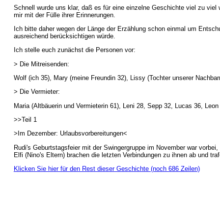
Schnell wurde uns klar, daß es für eine einzelne Geschichte viel zu vie
mir mit der Fülle ihrer Erinnerungen.
Ich bitte daher wegen der Länge der Erzählung schon einmal um Entschul
ausreichend berücksichtigen würde.
Ich stelle euch zunächst die Personen vor:
> Die Mitreisenden:
Wolf (ich 35), Mary (meine Freundin 32), Lissy (Tochter unserer Nachbarn 
> Die Vermieter:
Maria (Altbäuerin und Vermieterin 61), Leni 28, Sepp 32, Lucas 36, Leon
>>Teil 1
>Im Dezember: Urlaubsvorbereitungen<
Rudi's Geburtstagsfeier mit der Swingergruppe im November war vorbei, un
Elfi (Nino's Eltern) brachen die letzten Verbindungen zu ihnen ab und tra
Klicken Sie hier für den Rest dieser Geschichte (noch 686 Zeilen)