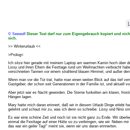
[
© Seewolf
Dieser Text darf nur zum Eigengebrauch kopiert und nicht
sich.
>> Winterurlaub <<
>Prolog<
Ich sitze hier gerade mit meinem Laptop am warmen Kamin hoch über dem 
Lissy und ihren Eltern die Festtage rund um Weihnachten verbracht habe.
verschneiten Tannen vor einem strahlend blauen Himmel, und außer den 
Wenn man vor die Tür trat, hatte man einen weiten Blick auf das tief v
Gastgeber, der schon seit Generationen in der Familie ist, und aktuell 
Aber jetzt war es Nacht geworden. Die Sterne funkelten am klaren, fros
Hängen lagen.
Mary hatte mich daran erinnert, daß wir in diesem Urlaub Dinge erlebt ha
gelehnt und schaut mir zu, was ich denn so schreibe. Lissy und Nino 
Es war eine schöne Zeit und noch ist sie nicht ganz zu Ende. Wir überle
einmal die Festtage auf einer Hütte so zu verbringen, wie wir. Neben mir
das war ein geiler Tag!" meint sie, wenn wir uns daran erinnerten.