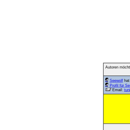
Autoren möcht
Seewolf
hat 
Profil für S
Email:
tun