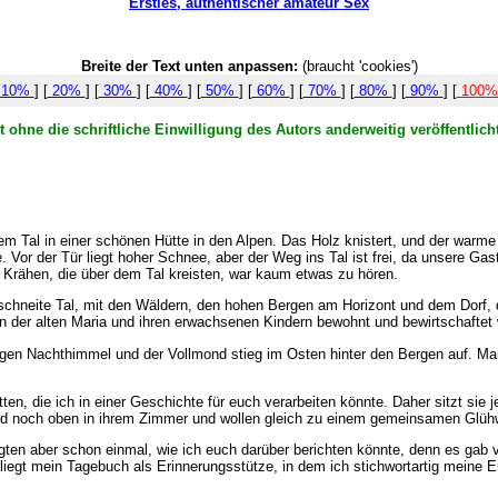
Ersties, authentischer amateur Sex
Breite der Text unten anpassen:
(braucht 'cookies')
10%
] [
20%
] [
30%
] [
40%
] [
50%
] [
60%
] [
70%
] [
80%
] [
90%
] [
100
 ohne die schriftliche Einwilligung des Autors anderweitig veröffentli
Tal in einer schönen Hütte in den Alpen. Das Holz knistert, und der warme S
 Vor der Tür liegt hoher Schnee, aber der Weg ins Tal ist frei, da unsere Gas
Krähen, die über dem Tal kreisten, war kaum etwas zu hören.
erschneite Tal, mit den Wäldern, den hohen Bergen am Horizont und dem Dorf, 
von der alten Maria und ihren erwachsenen Kindern bewohnt und bewirtschaftet 
tigen Nachthimmel und der Vollmond stieg im Osten hinter den Bergen auf. Man
tten, die ich in einer Geschichte für euch verarbeiten könnte. Daher sitzt sie
sind noch oben in ihrem Zimmer und wollen gleich zu einem gemeinsamen Gl
gten aber schon einmal, wie ich euch darüber berichten könnte, denn es gab vi
 liegt mein Tagebuch als Erinnerungsstütze, in dem ich stichwortartig meine E