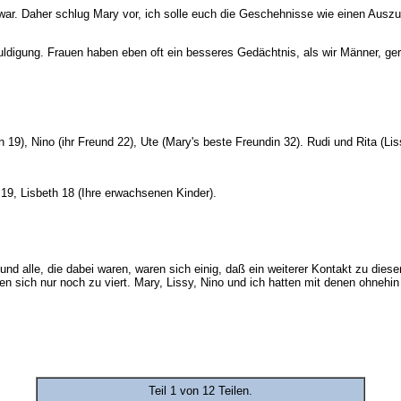
l war. Daher schlug Mary vor, ich solle euch die Geschehnisse wie einen Aus
digung. Frauen haben eben oft ein besseres Gedächtnis, als wir Männer, gerad
19), Nino (ihr Freund 22), Ute (Mary's beste Freundin 32). Rudi und Rita (Liss
 19, Lisbeth 18 (Ihre erwachsenen Kinder).
d alle, die dabei waren, waren sich einig, daß ein weiterer Kontakt zu dieser 
fen sich nur noch zu viert. Mary, Lissy, Nino und ich hatten mit denen ohnehin
Teil 1 von 12 Teilen.