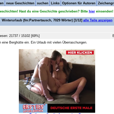
ten
neue Geschichten
suchen
Links
Optionen für Autoren
Zeichengr
eschichten! Hast du eine Geschichte geschrieben? Bitte
hier
einsenden!
Winterurlaub
(fm:Partnertausch,
7029
Wörter) [1/12]
alle Teile anzeigen
esen: 21737 / 15102 [69%]
B
 eine Berghütte ein. Ein Urlaub mit vielen Überraschungen.