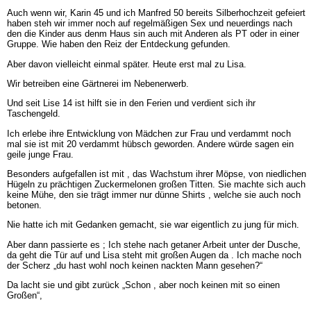
Auch wenn wir, Karin 45 und ich Manfred 50 bereits Silberhochzeit gefeiert
haben steh wir immer noch auf regelmäßigen Sex und neuerdings nach
den die Kinder aus denm Haus sin auch mit Anderen als PT oder in einer
Gruppe. Wie haben den Reiz der Entdeckung gefunden.
Aber davon vielleicht einmal später. Heute erst mal zu Lisa.
Wir betreiben eine Gärtnerei im Nebenerwerb.
Und seit Lise 14 ist hilft sie in den Ferien und verdient sich ihr
Taschengeld.
Ich erlebe ihre Entwicklung von Mädchen zur Frau und verdammt noch
mal sie ist mit 20 verdammt hübsch geworden. Andere würde sagen ein
geile junge Frau.
Besonders aufgefallen ist mit , das Wachstum ihrer Möpse, von niedlichen
Hügeln zu prächtigen Zuckermelonen großen Titten. Sie machte sich auch
keine Mühe, den sie trägt immer nur dünne Shirts , welche sie auch noch
betonen.
Nie hatte ich mit Gedanken gemacht, sie war eigentlich zu jung für mich.
Aber dann passierte es ; Ich stehe nach getaner Arbeit unter der Dusche,
da geht die Tür auf und Lisa steht mit großen Augen da . Ich mache noch
der Scherz „du hast wohl noch keinen nackten Mann gesehen?“
Da lacht sie und gibt zurück „Schon , aber noch keinen mit so einen
Großen“,