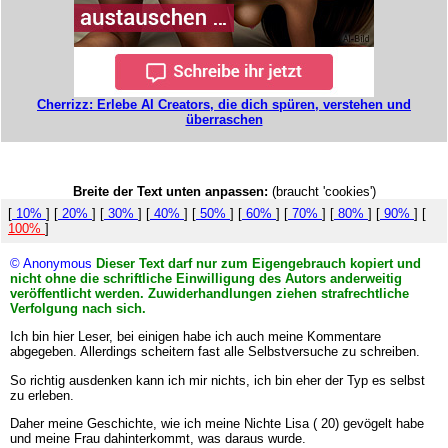
Cherrizz: Erlebe AI Creators, die dich spüren, verstehen und
überraschen
Breite der Text unten anpassen:
(braucht 'cookies')
[
10%
] [
20%
] [
30%
] [
40%
] [
50%
] [
60%
] [
70%
] [
80%
] [
90%
] [
100%
]
© Anonymous
Dieser Text darf nur zum Eigengebrauch kopiert und
nicht ohne die schriftliche Einwilligung des Autors anderweitig
veröffentlicht werden. Zuwiderhandlungen ziehen strafrechtliche
Verfolgung nach sich.
Ich bin hier Leser, bei einigen habe ich auch meine Kommentare
abgegeben. Allerdings scheitern fast alle Selbstversuche zu schreiben.
So richtig ausdenken kann ich mir nichts, ich bin eher der Typ es selbst
zu erleben.
Daher meine Geschichte, wie ich meine Nichte Lisa ( 20) gevögelt habe
und meine Frau dahinterkommt, was daraus wurde.