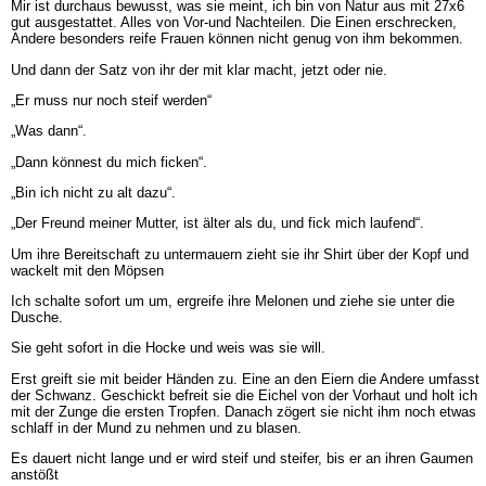
Mir ist durchaus bewusst, was sie meint, ich bin von Natur aus mit 27x6
gut ausgestattet. Alles von Vor-und Nachteilen. Die Einen erschrecken,
Andere besonders reife Frauen können nicht genug von ihm bekommen.
Und dann der Satz von ihr der mit klar macht, jetzt oder nie.
„Er muss nur noch steif werden“
„Was dann“.
„Dann könnest du mich ficken“.
„Bin ich nicht zu alt dazu“.
„Der Freund meiner Mutter, ist älter als du, und fick mich laufend“.
Um ihre Bereitschaft zu untermauern zieht sie ihr Shirt über der Kopf und
wackelt mit den Möpsen
Ich schalte sofort um um, ergreife ihre Melonen und ziehe sie unter die
Dusche.
Sie geht sofort in die Hocke und weis was sie will.
Erst greift sie mit beider Händen zu. Eine an den Eiern die Andere umfasst
der Schwanz. Geschickt befreit sie die Eichel von der Vorhaut und holt ich
mit der Zunge die ersten Tropfen. Danach zögert sie nicht ihm noch etwas
schlaff in der Mund zu nehmen und zu blasen.
Es dauert nicht lange und er wird steif und steifer, bis er an ihren Gaumen
anstößt