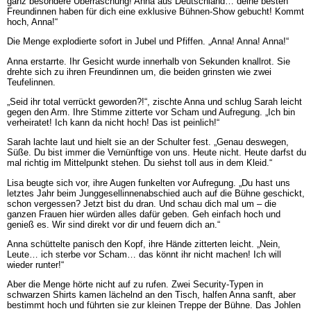
ganz besondere Überraschung! Anna aus Deutschland… deine besten
Freundinnen haben für dich eine exklusive Bühnen-Show gebucht! Kommt
hoch, Anna!“
Die Menge explodierte sofort in Jubel und Pfiffen. „Anna! Anna! Anna!“
Anna erstarrte. Ihr Gesicht wurde innerhalb von Sekunden knallrot. Sie
drehte sich zu ihren Freundinnen um, die beiden grinsten wie zwei
Teufelinnen.
„Seid ihr total verrückt geworden?!“, zischte Anna und schlug Sarah leicht
gegen den Arm. Ihre Stimme zitterte vor Scham und Aufregung. „Ich bin
verheiratet! Ich kann da nicht hoch! Das ist peinlich!“
Sarah lachte laut und hielt sie an der Schulter fest. „Genau deswegen,
Süße. Du bist immer die Vernünftige von uns. Heute nicht. Heute darfst du
mal richtig im Mittelpunkt stehen. Du siehst toll aus in dem Kleid.“
Lisa beugte sich vor, ihre Augen funkelten vor Aufregung. „Du hast uns
letztes Jahr beim Junggesellinnenabschied auch auf die Bühne geschickt,
schon vergessen? Jetzt bist du dran. Und schau dich mal um – die
ganzen Frauen hier würden alles dafür geben. Geh einfach hoch und
genieß es. Wir sind direkt vor dir und feuern dich an.“
Anna schüttelte panisch den Kopf, ihre Hände zitterten leicht. „Nein,
Leute… ich sterbe vor Scham… das könnt ihr nicht machen! Ich will
wieder runter!“
Aber die Menge hörte nicht auf zu rufen. Zwei Security-Typen in
schwarzen Shirts kamen lächelnd an den Tisch, halfen Anna sanft, aber
bestimmt hoch und führten sie zur kleinen Treppe der Bühne. Das Johlen