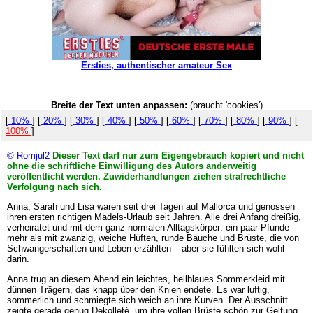
Ersties, authentischer amateur Sex
Breite der Text unten anpassen:
(braucht 'cookies')
[
10%
] [
20%
] [
30%
] [
40%
] [
50%
] [
60%
] [
70%
] [
80%
] [
90%
] [
100%
]
© Romjul2
Dieser Text darf nur zum Eigengebrauch kopiert und nicht
ohne die schriftliche Einwilligung des Autors anderweitig
veröffentlicht werden. Zuwiderhandlungen ziehen strafrechtliche
Verfolgung nach sich.
Anna, Sarah und Lisa waren seit drei Tagen auf Mallorca und genossen
ihren ersten richtigen Mädels-Urlaub seit Jahren. Alle drei Anfang dreißig,
verheiratet und mit dem ganz normalen Alltagskörper: ein paar Pfunde
mehr als mit zwanzig, weiche Hüften, runde Bäuche und Brüste, die von
Schwangerschaften und Leben erzählten – aber sie fühlten sich wohl
darin.
Anna trug an diesem Abend ein leichtes, hellblaues Sommerkleid mit
dünnen Trägern, das knapp über den Knien endete. Es war luftig,
sommerlich und schmiegte sich weich an ihre Kurven. Der Ausschnitt
zeigte gerade genug Dekolleté, um ihre vollen Brüste schön zur Geltung