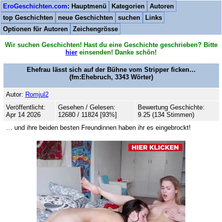
EroGeschichten.com
: Hauptmenü
Kategorien
Autoren
top Geschichten
neue Geschichten
suchen
Links
Optionen für Autoren
Zeichengrösse
Wir suchen Geschichten! Hast du eine Geschichte geschrieben? Bitte
hier
einsenden! Danke schön!
Ehefrau lässt sich auf der Bühne vom Stripper ficken…
(fm:Ehebruch,
3343
Wörter)
Autor:
Romjul2
Veröffentlicht:
Gesehen / Gelesen:
Bewertung Geschichte:
Apr 14 2026
12680 / 11824 [93%]
9.25 (134 Stimmen)
… und ihre beiden besten Freundinnen haben ihr es eingebrockt!