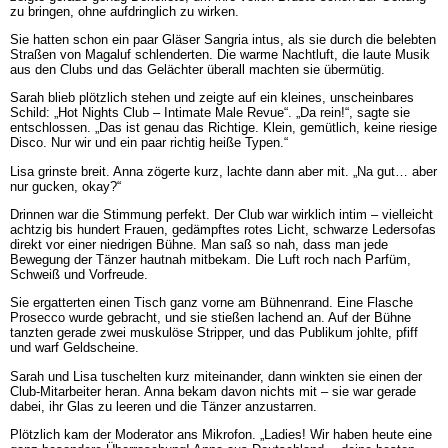
zu bringen, ohne aufdringlich zu wirken.
Sie hatten schon ein paar Gläser Sangria intus, als sie durch die belebten
Straßen von Magaluf schlenderten. Die warme Nachtluft, die laute Musik
aus den Clubs und das Gelächter überall machten sie übermütig.
Sarah blieb plötzlich stehen und zeigte auf ein kleines, unscheinbares
Schild: „Hot Nights Club – Intimate Male Revue“. „Da rein!“, sagte sie
entschlossen. „Das ist genau das Richtige. Klein, gemütlich, keine riesige
Disco. Nur wir und ein paar richtig heiße Typen.“
Lisa grinste breit. Anna zögerte kurz, lachte dann aber mit. „Na gut… aber
nur gucken, okay?“
Drinnen war die Stimmung perfekt. Der Club war wirklich intim – vielleicht
achtzig bis hundert Frauen, gedämpftes rotes Licht, schwarze Ledersofas
direkt vor einer niedrigen Bühne. Man saß so nah, dass man jede
Bewegung der Tänzer hautnah mitbekam. Die Luft roch nach Parfüm,
Schweiß und Vorfreude.
Sie ergatterten einen Tisch ganz vorne am Bühnenrand. Eine Flasche
Prosecco wurde gebracht, und sie stießen lachend an. Auf der Bühne
tanzten gerade zwei muskulöse Stripper, und das Publikum johlte, pfiff
und warf Geldscheine.
Sarah und Lisa tuschelten kurz miteinander, dann winkten sie einen der
Club-Mitarbeiter heran. Anna bekam davon nichts mit – sie war gerade
dabei, ihr Glas zu leeren und die Tänzer anzustarren.
Plötzlich kam der Moderator ans Mikrofon. „Ladies! Wir haben heute eine