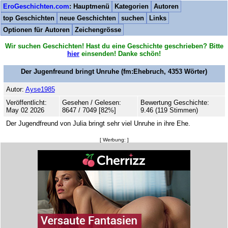
EroGeschichten.com
: Hauptmenü
Kategorien
Autoren
top Geschichten
neue Geschichten
suchen
Links
Optionen für Autoren
Zeichengrösse
Wir suchen Geschichten! Hast du eine Geschichte geschrieben? Bitte
hier
einsenden! Danke schön!
Der Jugenfreund bringt Unruhe
(fm:Ehebruch,
4353
Wörter)
Autor:
Ayse1985
Veröffentlicht:
Gesehen / Gelesen:
Bewertung Geschichte:
May 02 2026
8647 / 7049 [82%]
9.46 (119 Stimmen)
Der Jugendfreund von Julia bringt sehr viel Unruhe in ihre Ehe.
[ Werbung: ]