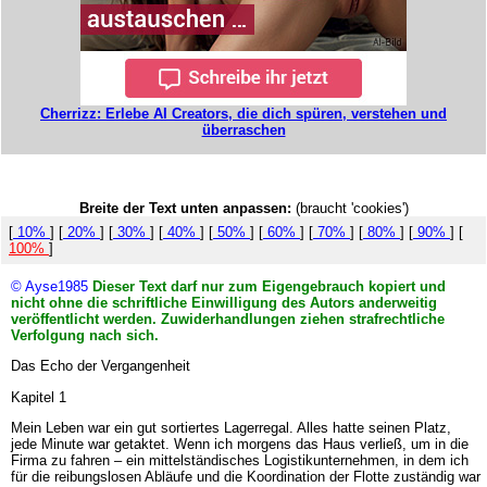
Cherrizz: Erlebe AI Creators, die dich spüren, verstehen und
überraschen
Breite der Text unten anpassen:
(braucht 'cookies')
[
10%
] [
20%
] [
30%
] [
40%
] [
50%
] [
60%
] [
70%
] [
80%
] [
90%
] [
100%
]
© Ayse1985
Dieser Text darf nur zum Eigengebrauch kopiert und
nicht ohne die schriftliche Einwilligung des Autors anderweitig
veröffentlicht werden. Zuwiderhandlungen ziehen strafrechtliche
Verfolgung nach sich.
Das Echo der Vergangenheit
Kapitel 1
Mein Leben war ein gut sortiertes Lagerregal. Alles hatte seinen Platz,
jede Minute war getaktet. Wenn ich morgens das Haus verließ, um in die
Firma zu fahren – ein mittelständisches Logistikunternehmen, in dem ich
für die reibungslosen Abläufe und die Koordination der Flotte zuständig war