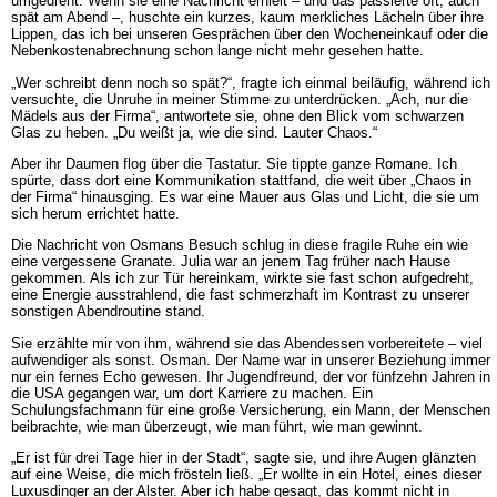
umgedreht. Wenn sie eine Nachricht erhielt – und das passierte oft, auch
spät am Abend –, huschte ein kurzes, kaum merkliches Lächeln über ihre
Lippen, das ich bei unseren Gesprächen über den Wocheneinkauf oder die
Nebenkostenabrechnung schon lange nicht mehr gesehen hatte.
„Wer schreibt denn noch so spät?“, fragte ich einmal beiläufig, während ich
versuchte, die Unruhe in meiner Stimme zu unterdrücken. „Ach, nur die
Mädels aus der Firma“, antwortete sie, ohne den Blick vom schwarzen
Glas zu heben. „Du weißt ja, wie die sind. Lauter Chaos.“
Aber ihr Daumen flog über die Tastatur. Sie tippte ganze Romane. Ich
spürte, dass dort eine Kommunikation stattfand, die weit über „Chaos in
der Firma“ hinausging. Es war eine Mauer aus Glas und Licht, die sie um
sich herum errichtet hatte.
Die Nachricht von Osmans Besuch schlug in diese fragile Ruhe ein wie
eine vergessene Granate. Julia war an jenem Tag früher nach Hause
gekommen. Als ich zur Tür hereinkam, wirkte sie fast schon aufgedreht,
eine Energie ausstrahlend, die fast schmerzhaft im Kontrast zu unserer
sonstigen Abendroutine stand.
Sie erzählte mir von ihm, während sie das Abendessen vorbereitete – viel
aufwendiger als sonst. Osman. Der Name war in unserer Beziehung immer
nur ein fernes Echo gewesen. Ihr Jugendfreund, der vor fünfzehn Jahren in
die USA gegangen war, um dort Karriere zu machen. Ein
Schulungsfachmann für eine große Versicherung, ein Mann, der Menschen
beibrachte, wie man überzeugt, wie man führt, wie man gewinnt.
„Er ist für drei Tage hier in der Stadt“, sagte sie, und ihre Augen glänzten
auf eine Weise, die mich frösteln ließ. „Er wollte in ein Hotel, eines dieser
Luxusdinger an der Alster. Aber ich habe gesagt, das kommt nicht in