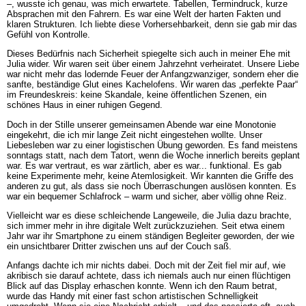
–, wusste ich genau, was mich erwartete. Tabellen, Termindruck, kurze
Absprachen mit den Fahrern. Es war eine Welt der harten Fakten und
klaren Strukturen. Ich liebte diese Vorhersehbarkeit, denn sie gab mir das
Gefühl von Kontrolle.
Dieses Bedürfnis nach Sicherheit spiegelte sich auch in meiner Ehe mit
Julia wider. Wir waren seit über einem Jahrzehnt verheiratet. Unsere Liebe
war nicht mehr das lodernde Feuer der Anfangzwanziger, sondern eher die
sanfte, beständige Glut eines Kachelofens. Wir waren das „perfekte Paar“
im Freundeskreis: keine Skandale, keine öffentlichen Szenen, ein
schönes Haus in einer ruhigen Gegend.
Doch in der Stille unserer gemeinsamen Abende war eine Monotonie
eingekehrt, die ich mir lange Zeit nicht eingestehen wollte. Unser
Liebesleben war zu einer logistischen Übung geworden. Es fand meistens
sonntags statt, nach dem Tatort, wenn die Woche innerlich bereits geplant
war. Es war vertraut, es war zärtlich, aber es war... funktional. Es gab
keine Experimente mehr, keine Atemlosigkeit. Wir kannten die Griffe des
anderen zu gut, als dass sie noch Überraschungen auslösen konnten. Es
war ein bequemer Schlafrock – warm und sicher, aber völlig ohne Reiz.
Vielleicht war es diese schleichende Langeweile, die Julia dazu brachte,
sich immer mehr in ihre digitale Welt zurückzuziehen. Seit etwa einem
Jahr war ihr Smartphone zu einem ständigen Begleiter geworden, der wie
ein unsichtbarer Dritter zwischen uns auf der Couch saß.
Anfangs dachte ich mir nichts dabei. Doch mit der Zeit fiel mir auf, wie
akribisch sie darauf achtete, dass ich niemals auch nur einen flüchtigen
Blick auf das Display erhaschen konnte. Wenn ich den Raum betrat,
wurde das Handy mit einer fast schon artistischen Schnelligkeit