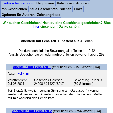
EroGeschichten.com
: Hauptmenü
Kategorien
Autoren
top Geschichten
neue Geschichten
suchen
Links
Optionen für Autoren
Zeichengrösse
Wir suchen Geschichten! Hast du eine Geschichte geschrieben? Bitte
hier
einsenden! Danke schön!
"Abenteur mit Lena Teil 1" besteht aus 4 Teilen.
Die durchschnittliche Bewertung aller Teilen ist: 9.42
Anzahl Besucher die ein oder mehrere Teilen bewertet haben: 292
Abenteur mit Lena Teil 1
(fm:Ehebruch, 2151 Wörter) [1/4]
Autor:
Felix_m
Veröffentlicht:
Gesehen / Gelesen:
Bewertung Teil: 9.06
Jul 08 2021
24098 / 21427 [89%]
(69 Stimmen)
Teil 1 erzählt, wie ich Lena in Sirmione am Gardasee (I) kennen
lernte und wie es zum Abenteur zwischen der Ehefrau und Mutter
mit mir während den Ferien kam.
Abenteuer mit Lena Teil 2
(fm:Ehebruch, 2754 Wörter) [2/4]