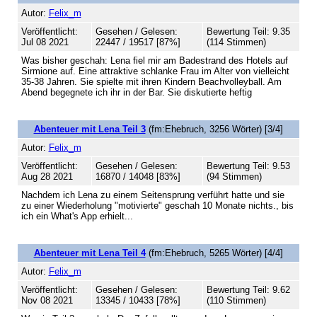
Autor:
Felix_m
Veröffentlicht:
Gesehen / Gelesen:
Bewertung Teil: 9.35
Jul 08 2021
22447 / 19517 [87%]
(114 Stimmen)
Was bisher geschah: Lena fiel mir am Badestrand des Hotels auf
Sirmione auf. Eine attraktive schlanke Frau im Alter von vielleicht
35-38 Jahren. Sie spielte mit ihren Kindern Beachvolleyball. Am
Abend begegnete ich ihr in der Bar. Sie diskutierte heftig
Abenteuer mit Lena Teil 3
(fm:Ehebruch, 3256 Wörter) [3/4]
Autor:
Felix_m
Veröffentlicht:
Gesehen / Gelesen:
Bewertung Teil: 9.53
Aug 28 2021
16870 / 14048 [83%]
(94 Stimmen)
Nachdem ich Lena zu einem Seitensprung verführt hatte und sie
zu einer Wiederholung "motivierte" geschah 10 Monate nichts., bis
ich ein What's App erhielt...
Abenteuer mit Lena Teil 4
(fm:Ehebruch, 5265 Wörter) [4/4]
Autor:
Felix_m
Veröffentlicht:
Gesehen / Gelesen:
Bewertung Teil: 9.62
Nov 08 2021
13345 / 10433 [78%]
(110 Stimmen)