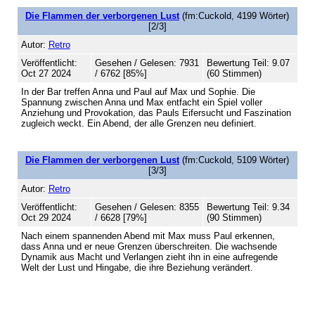
Die Flammen der verborgenen Lust
(fm:Cuckold, 4199 Wörter)
[2/3]
Autor:
Retro
Veröffentlicht:
Gesehen / Gelesen: 7931
Bewertung Teil: 9.07
Oct 27 2024
/ 6762 [85%]
(60 Stimmen)
In der Bar treffen Anna und Paul auf Max und Sophie. Die
Spannung zwischen Anna und Max entfacht ein Spiel voller
Anziehung und Provokation, das Pauls Eifersucht und Faszination
zugleich weckt. Ein Abend, der alle Grenzen neu definiert.
Die Flammen der verborgenen Lust
(fm:Cuckold, 5109 Wörter)
[3/3]
Autor:
Retro
Veröffentlicht:
Gesehen / Gelesen: 8355
Bewertung Teil: 9.34
Oct 29 2024
/ 6628 [79%]
(90 Stimmen)
Nach einem spannenden Abend mit Max muss Paul erkennen,
dass Anna und er neue Grenzen überschreiten. Die wachsende
Dynamik aus Macht und Verlangen zieht ihn in eine aufregende
Welt der Lust und Hingabe, die ihre Beziehung verändert.