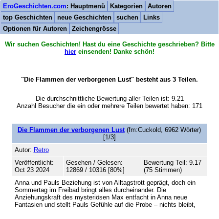
EroGeschichten.com
: Hauptmenü
Kategorien
Autoren
top Geschichten
neue Geschichten
suchen
Links
Optionen für Autoren
Zeichengrösse
Wir suchen Geschichten! Hast du eine Geschichte geschrieben? Bitte
hier
einsenden! Danke schön!
"Die Flammen der verborgenen Lust" besteht aus 3 Teilen.
Die durchschnittliche Bewertung aller Teilen ist: 9.21
Anzahl Besucher die ein oder mehrere Teilen bewertet haben: 171
Die Flammen der verborgenen Lust
(fm:Cuckold, 6962 Wörter)
[1/3]
Autor:
Retro
Veröffentlicht:
Gesehen / Gelesen:
Bewertung Teil: 9.17
Oct 23 2024
12869 / 10316 [80%]
(75 Stimmen)
Anna und Pauls Beziehung ist von Alltagstrott geprägt, doch ein
Sommertag im Freibad bringt alles durcheinander. Die
Anziehungskraft des mysteriösen Max entfacht in Anna neue
Fantasien und stellt Pauls Gefühle auf die Probe – nichts bleibt,