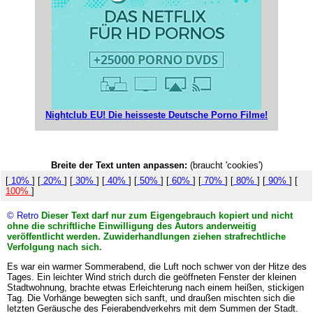
Nightclub EU! Die heisseste Deutsche Porno Filme!
Breite der Text unten anpassen:
(braucht 'cookies')
[
10%
] [
20%
] [
30%
] [
40%
] [
50%
] [
60%
] [
70%
] [
80%
] [
90%
] [
100%
]
© Retro
Dieser Text darf nur zum Eigengebrauch kopiert und nicht
ohne die schriftliche Einwilligung des Autors anderweitig
veröffentlicht werden. Zuwiderhandlungen ziehen strafrechtliche
Verfolgung nach sich.
Es war ein warmer Sommerabend, die Luft noch schwer von der Hitze des
Tages. Ein leichter Wind strich durch die geöffneten Fenster der kleinen
Stadtwohnung, brachte etwas Erleichterung nach einem heißen, stickigen
Tag. Die Vorhänge bewegten sich sanft, und draußen mischten sich die
letzten Geräusche des Feierabendverkehrs mit dem Summen der Stadt.