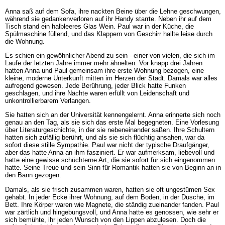
Anna saß auf dem Sofa, ihre nackten Beine über die Lehne geschwungen,
während sie gedankenverloren auf ihr Handy starrte. Neben ihr auf dem
Tisch stand ein halbleeres Glas Wein. Paul war in der Küche, die
Spülmaschine füllend, und das Klappern von Geschirr hallte leise durch
die Wohnung.
Es schien ein gewöhnlicher Abend zu sein - einer von vielen, die sich im
Laufe der letzten Jahre immer mehr ähnelten. Vor knapp drei Jahren
hatten Anna und Paul gemeinsam ihre erste Wohnung bezogen, eine
kleine, moderne Unterkunft mitten im Herzen der Stadt. Damals war alles
aufregend gewesen. Jede Berührung, jeder Blick hatte Funken
geschlagen, und ihre Nächte waren erfüllt von Leidenschaft und
unkontrollierbarem Verlangen.
Sie hatten sich an der Universität kennengelernt. Anna erinnerte sich noch
genau an den Tag, als sie sich das erste Mal begegneten. Eine Vorlesung
über Literaturgeschichte, in der sie nebeneinander saßen. Ihre Schultern
hatten sich zufällig berührt, und als sie sich flüchtig ansahen, war da
sofort diese stille Sympathie. Paul war nicht der typische Draufgänger,
aber das hatte Anna an ihm fasziniert. Er war aufmerksam, liebevoll und
hatte eine gewisse schüchterne Art, die sie sofort für sich eingenommen
hatte. Seine Treue und sein Sinn für Romantik hatten sie von Beginn an in
den Bann gezogen.
Damals, als sie frisch zusammen waren, hatten sie oft ungestümen Sex
gehabt. In jeder Ecke ihrer Wohnung, auf dem Boden, in der Dusche, im
Bett. Ihre Körper waren wie Magnete, die ständig zueinander fanden. Paul
war zärtlich und hingebungsvoll, und Anna hatte es genossen, wie sehr er
sich bemühte, ihr jeden Wunsch von den Lippen abzulesen. Doch die