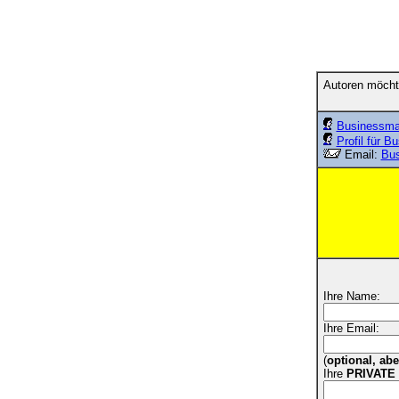
Autoren möcht
Businessm
Profil für 
Email:
Bu
Ihre Name:
Ihre Email:
(
optional, ab
Ihre
PRIVATE