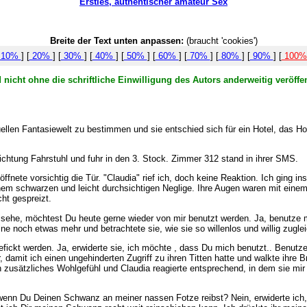
Ersties, authentischer amateur Sex
Breite der Text unten anpassen:
(braucht 'cookies')
10%
] [
20%
] [
30%
] [
40%
] [
50%
] [
60%
] [
70%
] [
80%
] [
90%
] [
100
nicht ohne die schriftliche Einwilligung des Autors anderweitig veröff
ellen Fantasiewelt zu bestimmen und sie entschied sich für ein Hotel, das 
ichtung Fahrstuhl und fuhr in den 3. Stock. Zimmer 312 stand in ihrer SMS.
ffnete vorsichtig die Tür. "Claudia" rief ich, doch keine Reaktion. Ich ging i
inem schwarzen und leicht durchsichtigen Neglige. Ihre Augen waren mit eine
cht gespreizt.
ich sehe, möchtest Du heute gerne wieder von mir benutzt werden. Ja, benutze
eine noch etwas mehr und betrachtete sie, wie sie so willenlos und willig zuglei
gefickt werden. Ja, erwiderte sie, ich möchte , dass Du mich benutzt.. Benutz
 damit ich einen ungehinderten Zugriff zu ihren Titten hatte und walkte ihre B
in zusätzliches Wohlgefühl und Claudia reagierte entsprechend, in dem sie mir
, wenn Du Deinen Schwanz an meiner nassen Fotze reibst? Nein, erwiderte ich