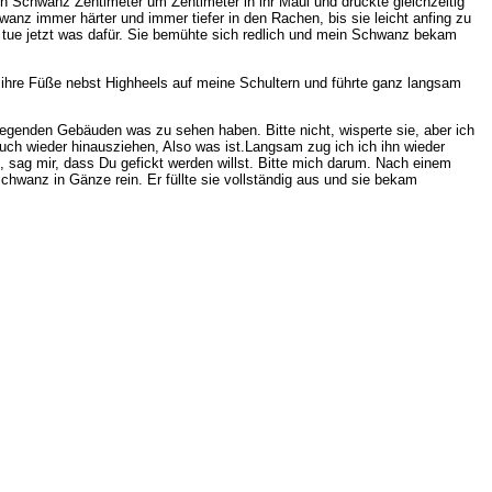
n Schwanz Zentimeter um Zentimeter in ihr Maul und drückte gleichzeitig
hwanz immer härter und immer tiefer in den Rachen, bis sie leicht anfing zu
n tue jetzt was dafür. Sie bemühte sich redlich und mein Schwanz bekam
gte ihre Füße nebst Highheels auf meine Schultern und führte ganz langsam
liegenden Gebäuden was zu sehen haben. Bitte nicht, wisperte sie, aber ich
uch wieder hinausziehen, Also was ist.Langsam zug ich ich ihn wieder
pe, sag mir, dass Du gefickt werden willst. Bitte mich darum. Nach einem
chwanz in Gänze rein. Er füllte sie vollständig aus und sie bekam