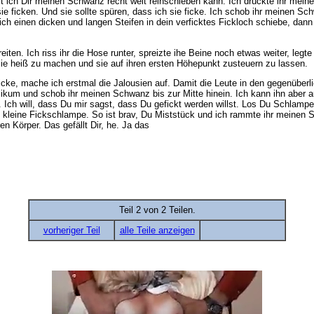
ich Dir meinen Schwanz recht weit reinschieben kann. Ich drückte ihr meine
sie ficken. Und sie sollte spüren, dass ich sie ficke. Ich schob ihr meinen Sc
ich einen dicken und langen Steifen in dein verficktes Fickloch schiebe, dan
eiten. Ich riss ihr die Hose runter, spreizte ihe Beine noch etwas weiter, le
ie heiß zu machen und sie auf ihren ersten Höhepunkt zusteuern zu lassen.
hficke, mache ich erstmal die Jalousien auf. Damit die Leute in den gegenüber
ikum und schob ihr meinen Schwanz bis zur Mitte hinein. Ich kann ihn aber a
ich. Ich will, dass Du mir sagst, dass Du gefickt werden willst. Los Du Schlam
 kleine Fickschlampe. So ist brav, Du Miststück und ich rammte ihr meinen S
 Körper. Das gefällt Dir, he. Ja das
Teil 2 von 2 Teilen.
vorheriger Teil
alle Teile anzeigen