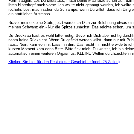
Form saugen. Los Du Miststück, mach Deine Maulfotze schön auf, damit 
ihren Hinterkopf nach vorne. Ich wollte nicht gesaugt werden, ich wollte 
röcheln. Los, mach schon du Schlampe, wenn Du willst, dass ich Dir gle
ein stattliches Ausmass.
Bravo, meine kleine Stute, jetzt werde ich Dich zur Belohnung etwas einr
meinen Schwanz ein.- Nur die Spitze zunächst. Das reichte schon, um s
Du Drecksau hast es wohl bitter nötig. Bevor ich Dich aber richtig durc
nahm keine Rücksicht. Wenn Du gefickt werden willst, dann nur mit Publ
raus,. Nein, kam von ihr. Lass ihn drin. Das reicht mir nicht erwiderte 
kurzen Moment kam dann Bitte. Bitte fick mich. Du weisst, ich bin deine
automatisch einen weiteren Orgasmus. KLEINE Wellen durchzuckten ihren
Klicken Sie hier für den Rest dieser Geschichte (noch 25 Zeilen)