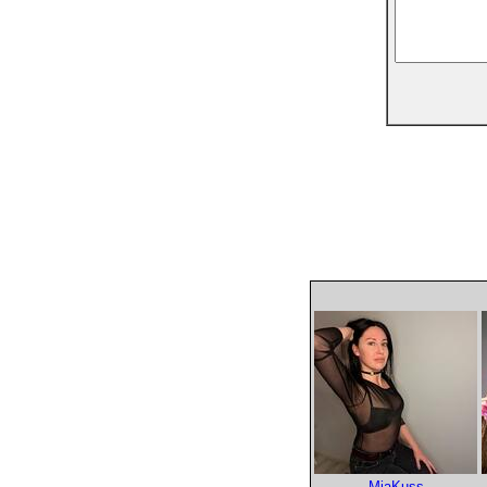
MiaKuss