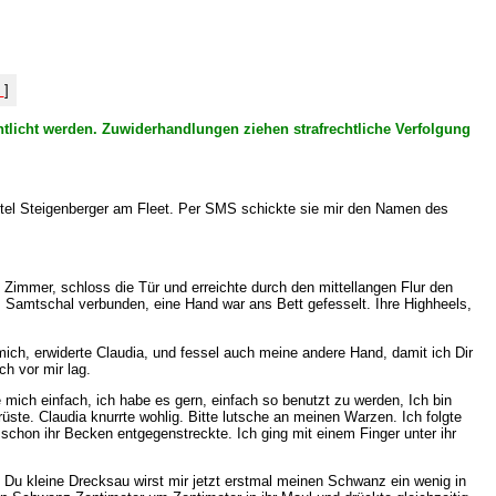
%
]
entlicht werden. Zuwiderhandlungen ziehen strafrechtliche Verfolgung
Hotel Steigenberger am Fleet. Per SMS schickte sie mir den Namen des
ns Zimmer, schloss die Tür und erreichte durch den mittellangen Flur den
m Samtschal verbunden, eine Hand war ans Bett gefesselt. Ihre Highheels,
 mich, erwiderte Claudia, und fessel auch meine andere Hand, damit ich Dir
ch vor mir lag.
e mich einfach, ich habe es gern, einfach so benutzt zu werden, Ich bin
rüste. Claudia knurrte wohlig. Bitte lutsche an meinen Warzen. Ich folgte
 schon ihr Becken entgegenstreckte. Ich ging mit einem Finger unter ihr
, Du kleine Drecksau wirst mir jetzt erstmal meinen Schwanz ein wenig in