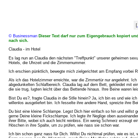
[
© Businessman
Dieser Text darf nur zum Eigengebrauch kopiert und 
nach sich.
Claudia - im Hotel
Es lag nun an Claudia den nächsten "Treffpunkt" unserer geheimen sexu
Hotels, die Uhrzeit und die Zimmernummer.
Ich erschien pünktlich, bewegte mich zielgerichtet am Empfang vorbei R
Als ich das Hotelzimmer erreichte, war die Zimmertür nur angelehnt. Ich ö
abgedunkelten Schlafbereich. Claudia lag auf dem Bett, gekleidet mit e
die sie trug, lugten leicht über das Bettende hinaus. Ihre Beine waren lei
Bist Du es?, fragte Claudia in die Stlle hinein? Ja, ich bin es und wie 
willenlos ausgeliefert bin. Ich fesselte ihre andere Hand, spreizte ihre B
Du bist eine kleine Schlampe. Legst Dich hier einfach so hin und willst 
gerne Deine kleine Fickschlampe. Ich legte ihr Neglige oben auseinander,
ihrer Bitte, wobei ich auch leicht reinbiss. Ein wenig Schmerz erzeugt e
Höschen in ihre Spalte, um zu prüfen, wie nass sie schon war.
Ich bin schon ganz nass für Dich. Willst Du nichtmal prüfen, wie es ist