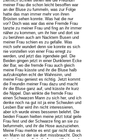
ziemlich schnell sehen wie die Freundin
meiner Frau die schon leicht besoffen war
an der Bluse zu fummeln, was zur Folge
hatte das man immer mehr von ihren
Brüsten sehen konnte. Was hat die nur
vor? Doch was war das eine Fremde Frau
tanzte zu meiner Frau und fing an ihr immer
näher zu kommen, um ihr hier und dort sie
zu berühren auch am Nacktem Busen und
meiner Frau schien es zu gefalle. Was
mich sehr wundert denn sie konnte es sich
nie vorstellen von einer Frau erregt zu
werden, und jetzt das irgendwie geil. Die
Beiden gingen jetzt in einer Dunkleren Ecke
der Bar, wo die fremde Frau auch gleich
meine Frau küsste und ihr die Bluse halb
aufzuknüpfen echt der Wahnsinn, und
meine Frau geniest es richtig. Jetzt kommt
die Freundin meiner Frau dazu und macht
ihr die Bluse ganz auf, und küsste ihr kurz
die Nippel. Dan winkte die fremde Frau
einen Schwarzen Mann zu sich her, und ich
denke noch na gut ist ja eine Schwulen und
Lesben Bar wird ihn nicht interessieren,
aber ich wurde eines besseren belehrt. Die
beiden Frauen hielten meine jetzt total geile
Frau fest und der Schwarze fing an sie zu
befummeln, und ihr die Hose auszuziehen.
Meine Frau merkte es erst gar nicht das es
ein Mann ist der sie dort missbraucht. Doch