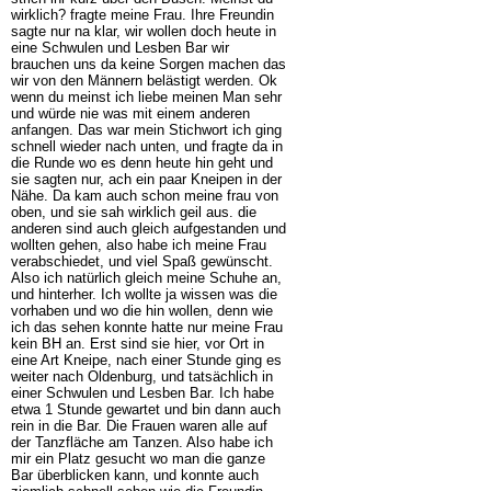
wirklich? fragte meine Frau. Ihre Freundin
sagte nur na klar, wir wollen doch heute in
eine Schwulen und Lesben Bar wir
brauchen uns da keine Sorgen machen das
wir von den Männern belästigt werden. Ok
wenn du meinst ich liebe meinen Man sehr
und würde nie was mit einem anderen
anfangen. Das war mein Stichwort ich ging
schnell wieder nach unten, und fragte da in
die Runde wo es denn heute hin geht und
sie sagten nur, ach ein paar Kneipen in der
Nähe. Da kam auch schon meine frau von
oben, und sie sah wirklich geil aus. die
anderen sind auch gleich aufgestanden und
wollten gehen, also habe ich meine Frau
verabschiedet, und viel Spaß gewünscht.
Also ich natürlich gleich meine Schuhe an,
und hinterher. Ich wollte ja wissen was die
vorhaben und wo die hin wollen, denn wie
ich das sehen konnte hatte nur meine Frau
kein BH an. Erst sind sie hier, vor Ort in
eine Art Kneipe, nach einer Stunde ging es
weiter nach Oldenburg, und tatsächlich in
einer Schwulen und Lesben Bar. Ich habe
etwa 1 Stunde gewartet und bin dann auch
rein in die Bar. Die Frauen waren alle auf
der Tanzfläche am Tanzen. Also habe ich
mir ein Platz gesucht wo man die ganze
Bar überblicken kann, und konnte auch