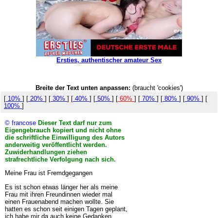
Ersties, authentischer amateur Sex
Breite der Text unten anpassen:
(braucht 'cookies')
[
10%
] [
20%
] [
30%
] [
40%
] [
50%
] [
60%
] [
70%
] [
80%
] [
90%
] [
100%
]
© francose
Dieser Text darf nur zum
Eigengebrauch kopiert und nicht ohne
die schriftliche Einwilligung des Autors
anderweitig veröffentlicht werden.
Zuwiderhandlungen ziehen
strafrechtliche Verfolgung nach sich.
Meine Frau ist Fremdgegangen
Es ist schon etwas länger her als meine
Frau mit ihren Freundinnen wieder mal
einen Frauenabend machen wollte. Sie
hatten es schon seit einigen Tagen geplant,
ich habe mir da auch keine Gedanken