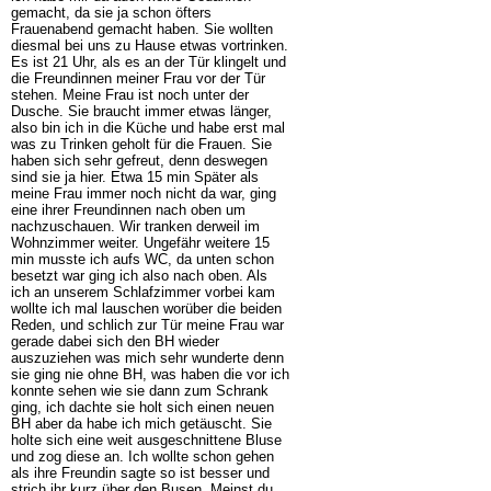
gemacht, da sie ja schon öfters
Frauenabend gemacht haben. Sie wollten
diesmal bei uns zu Hause etwas vortrinken.
Es ist 21 Uhr, als es an der Tür klingelt und
die Freundinnen meiner Frau vor der Tür
stehen. Meine Frau ist noch unter der
Dusche. Sie braucht immer etwas länger,
also bin ich in die Küche und habe erst mal
was zu Trinken geholt für die Frauen. Sie
haben sich sehr gefreut, denn deswegen
sind sie ja hier. Etwa 15 min Später als
meine Frau immer noch nicht da war, ging
eine ihrer Freundinnen nach oben um
nachzuschauen. Wir tranken derweil im
Wohnzimmer weiter. Ungefähr weitere 15
min musste ich aufs WC, da unten schon
besetzt war ging ich also nach oben. Als
ich an unserem Schlafzimmer vorbei kam
wollte ich mal lauschen worüber die beiden
Reden, und schlich zur Tür meine Frau war
gerade dabei sich den BH wieder
auszuziehen was mich sehr wunderte denn
sie ging nie ohne BH, was haben die vor ich
konnte sehen wie sie dann zum Schrank
ging, ich dachte sie holt sich einen neuen
BH aber da habe ich mich getäuscht. Sie
holte sich eine weit ausgeschnittene Bluse
und zog diese an. Ich wollte schon gehen
als ihre Freundin sagte so ist besser und
strich ihr kurz über den Busen. Meinst du