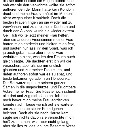
als sie dann endlich die Augen öffnete und
sah wer sie dort verwöhnte wollte sie sofort
aufhören den der Mann hatte kein Kondom
drauf und meine Frau verhütet im Moment
nicht wegen einer Krankheit. Doch die
beiden Frauen fingen an sie wieder mit zu
verwöhnen, und zu streicheln. Dadurch und
durch den Alkohol wurde sie wieder extrem
Geil. Ich wollte jetzt meiner Frau helfen,
aber die anderen Freundinnen meiner Frau
hatten mich entdeckt und hielten mich fest,
und sagten nur lass ihr den Spaß, was ich
ja auch getan hätte aber meine Frau
verhüttet ja nicht, was ich den Frauen auch
gleich sagte. Die dachten erst ich will die
veraschen, aber als sie mir endlich
glaubten und zur meiner Frau eilten, und
riefen aufhören sofort war es zu spät, und
beide bekamen gerade ihren Höhepunkt.
Der Schwarze spritzte seinem ganzen
Samen in die ungeschützte, und Fruchtbare
Votze meiner Frau. Sie küsste noch schnell
alle drei und zog sich dann an. Ich fuhr
noch bevor mich meine Frau entdecken
konnte nach Hause wo ich auf sie wartete,
um zu sehen ob sie ihr Fremdgehen
beichtet. Doch als sie nach Hause kam
sagte sie nichts davon sie versuchte mich
heiß zu machen, was aber nicht gelang,
aber sie lies zu das ich ihre Besamte Votze