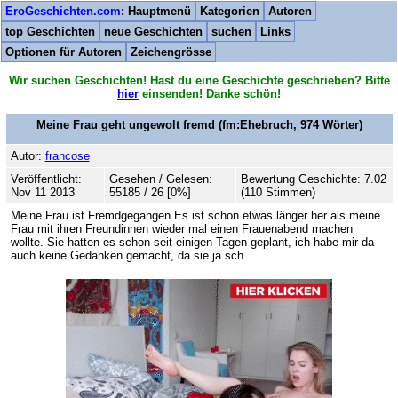
EroGeschichten.com
: Hauptmenü
Kategorien
Autoren
top Geschichten
neue Geschichten
suchen
Links
Optionen für Autoren
Zeichengrösse
Wir suchen Geschichten! Hast du eine Geschichte geschrieben? Bitte
hier
einsenden! Danke schön!
Meine Frau geht ungewolt fremd
(fm:Ehebruch,
974
Wörter)
Autor:
francose
Veröffentlicht:
Gesehen / Gelesen:
Bewertung Geschichte: 7.02
Nov 11 2013
55185 / 26 [0%]
(110 Stimmen)
Meine Frau ist Fremdgegangen Es ist schon etwas länger her als meine
Frau mit ihren Freundinnen wieder mal einen Frauenabend machen
wollte. Sie hatten es schon seit einigen Tagen geplant, ich habe mir da
auch keine Gedanken gemacht, da sie ja sch