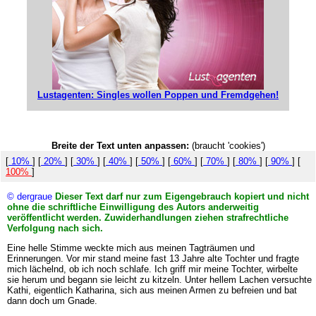
Lustagenten: Singles wollen Poppen und Fremdgehen!
Breite der Text unten anpassen:
(braucht 'cookies')
[
10%
] [
20%
] [
30%
] [
40%
] [
50%
] [
60%
] [
70%
] [
80%
] [
90%
] [
100%
]
© dergraue
Dieser Text darf nur zum Eigengebrauch kopiert und nicht
ohne die schriftliche Einwilligung des Autors anderweitig
veröffentlicht werden. Zuwiderhandlungen ziehen strafrechtliche
Verfolgung nach sich.
Eine helle Stimme weckte mich aus meinen Tagträumen und
Erinnerungen. Vor mir stand meine fast 13 Jahre alte Tochter und fragte
mich lächelnd, ob ich noch schlafe. Ich griff mir meine Tochter, wirbelte
sie herum und begann sie leicht zu kitzeln. Unter hellem Lachen versuchte
Kathi, eigentlich Katharina, sich aus meinen Armen zu befreien und bat
dann doch um Gnade.