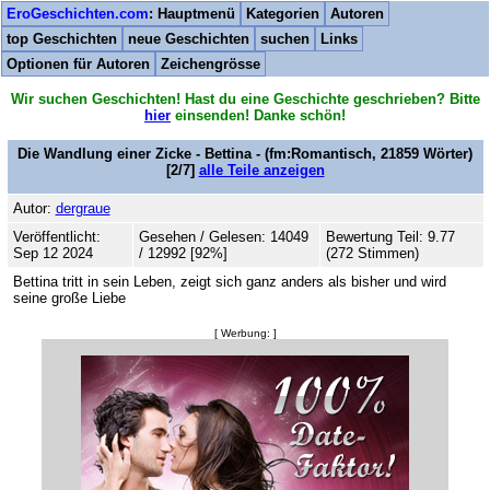
EroGeschichten.com
: Hauptmenü
Kategorien
Autoren
top Geschichten
neue Geschichten
suchen
Links
Optionen für Autoren
Zeichengrösse
Wir suchen Geschichten! Hast du eine Geschichte geschrieben? Bitte
hier
einsenden! Danke schön!
Die Wandlung einer Zicke - Bettina -
(fm:Romantisch,
21859
Wörter)
[2/7]
alle Teile anzeigen
Autor:
dergraue
Veröffentlicht:
Gesehen / Gelesen: 14049
Bewertung Teil: 9.77
Sep 12 2024
/ 12992 [92%]
(272 Stimmen)
Bettina tritt in sein Leben, zeigt sich ganz anders als bisher und wird
seine große Liebe
[ Werbung: ]