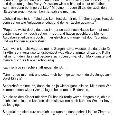
und dann steigt eine Party. Da wollen wir alle hin und es ist einfacher,
wenn ich dann bei Inge schlafe." Mit einem treuen Blick, der auch den
Härtesten weich kochen konnte, sah sie mich an.
Lächelnd meinte ich: "Und das konntest du mir nicht früher sagen. Hast du
denn schon alle Aufgaben erledigt und deine Tasche gepackt?"
"Papa, du weist doch, dass du immer so spät nach Hause kommst und
gestern waren wir doch schon im Bett und haben geschlafen. Meine
Aufgaben erledige ich doch immer gleich und morgen ist doch Sonntag
und wir können ausschlafen."
Auch wenn ich als Vater so meine Sorgen hatte, wusste ich, dass sie für
ihr Alter sehr verantwortungsbewusst war. Also stimmte ich zu und Kathi
fiel mir um den Hals und bedanke sich überschwänglich Maik grinste und
meinte nur: "Bleib aber schon artig."
Kathi schlug ihn scherzhaft gegen den Arm.
"Nimmst du mich mit und setzt mich bei Inge ab, wenn du die Jungs zum
Spiel fährst?"
Scherzhaft meinte ich, dann bin ich ja wieder ganz alleine. Mit einem Wir
kommen doch wieder zerschlugen beide meine Bedenken.
Als die beiden Kinder mit dem Frühstück fertig waren, fragten sie, ob sie
mich alleine lassen könnten, denn sie wollten noch kurz ins Wasser bevor
es los ging.
Sie drückten sich kurz an mich und rannten dann schnell in ihre Zimmer