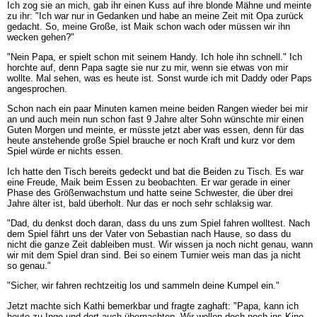
Ich zog sie an mich, gab ihr einen Kuss auf ihre blonde Mähne und meinte
zu ihr: "Ich war nur in Gedanken und habe an meine Zeit mit Opa zurück
gedacht. So, meine Große, ist Maik schon wach oder müssen wir ihn
wecken gehen?"
"Nein Papa, er spielt schon mit seinem Handy. Ich hole ihn schnell." Ich
horchte auf, denn Papa sagte sie nur zu mir, wenn sie etwas von mir
wollte. Mal sehen, was es heute ist. Sonst wurde ich mit Daddy oder Paps
angesprochen.
Schon nach ein paar Minuten kamen meine beiden Rangen wieder bei mir
an und auch mein nun schon fast 9 Jahre alter Sohn wünschte mir einen
Guten Morgen und meinte, er müsste jetzt aber was essen, denn für das
heute anstehende große Spiel brauche er noch Kraft und kurz vor dem
Spiel würde er nichts essen.
Ich hatte den Tisch bereits gedeckt und bat die Beiden zu Tisch. Es war
eine Freude, Maik beim Essen zu beobachten. Er war gerade in einer
Phase des Größenwachstum und hatte seine Schwester, die über drei
Jahre älter ist, bald überholt. Nur das er noch sehr schlaksig war.
"Dad, du denkst doch daran, dass du uns zum Spiel fahren wolltest. Nach
dem Spiel fährt uns der Vater von Sebastian nach Hause, so dass du
nicht die ganze Zeit dableiben must. Wir wissen ja noch nicht genau, wann
wir mit dem Spiel dran sind. Bei so einem Turnier weis man das ja nicht
so genau."
"Sicher, wir fahren rechtzeitig los und sammeln deine Kumpel ein."
Jetzt machte sich Kathi bemerkbar und fragte zaghaft: "Papa, kann ich
heute zu Inge und dort auch übernachten. Wir wollen doch noch ins Kino