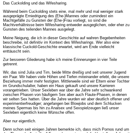
Das Cuckolding und das Wifesharing.
Während beim Cuckolding stets eine, mal mehr und mal weniger stark
ausgeprägte Erniedrigung des (Ehe-)Mannes oder zumindest ein
Machtgefälle zu Gunsten der (Ehe-)Frau vorliegt, so sind die
Machtverhältnisse beim Wifesharing entweder ausgeglichen, oder eher zu
Gunsten des teilenden Mannes ausgelegt.
Meine Neigung, die ich in dieser Geschichte auf wahren Begebenheiten
beschreibe, ist definitiv im Kontext des Wifesharings. Wer also eine
klassische Cuckold-Geschichte erwartet, wird am Ende vielleicht
enttäuscht sein.
Zur besseren Gliederung habe ich meine Erinnerungen in vier Teile
getrennt.
Wir, das sind Julia und Tim, beide Mitte dreißig und seit unserer Jugend
ein Paar. Wir haben viele Höhen und Tiefen miteinander erlebt, die unsere
Beziehung immer mehr festigten. Mittlerweile sind wir Eltern einer Tochter
im Grundschulalter, haben ein Haus gekauft und unsere Karrieren
vorangetrieben. Unser Sexleben war über die Jahre sehr schwankend
zwischen Phasen von häufigem Sex aber auch Flaute-Phasen, in denen
wir selten Sex hatten. Über die Jahre wurden wir aber deutlich offener und
experimentierfreudiger; angefangen bei Blowjobs und dem Schlucken
meines Spermas bis hin zu Analsex und Sexspielzeugen ließ unser
Sexleben eigentlich keine Wünsche offen.
Aber nur eigentlich.
Denn schon seit einigen Jahren bemerkte ich, dass mich Pornos rund um