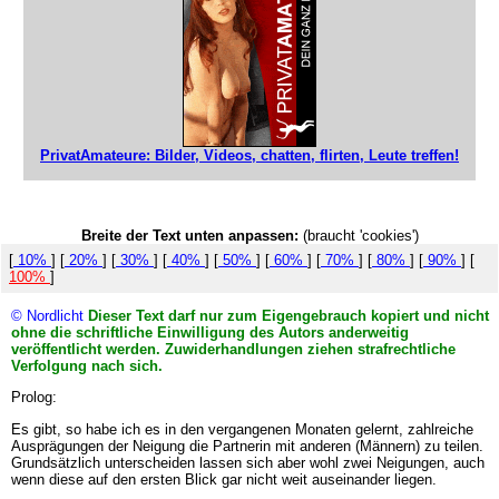
PrivatAmateure: Bilder, Videos, chatten, flirten, Leute treffen!
Breite der Text unten anpassen:
(braucht 'cookies')
[
10%
] [
20%
] [
30%
] [
40%
] [
50%
] [
60%
] [
70%
] [
80%
] [
90%
] [
100%
]
© Nordlicht
Dieser Text darf nur zum Eigengebrauch kopiert und nicht
ohne die schriftliche Einwilligung des Autors anderweitig
veröffentlicht werden. Zuwiderhandlungen ziehen strafrechtliche
Verfolgung nach sich.
Prolog:
Es gibt, so habe ich es in den vergangenen Monaten gelernt, zahlreiche
Ausprägungen der Neigung die Partnerin mit anderen (Männern) zu teilen.
Grundsätzlich unterscheiden lassen sich aber wohl zwei Neigungen, auch
wenn diese auf den ersten Blick gar nicht weit auseinander liegen.