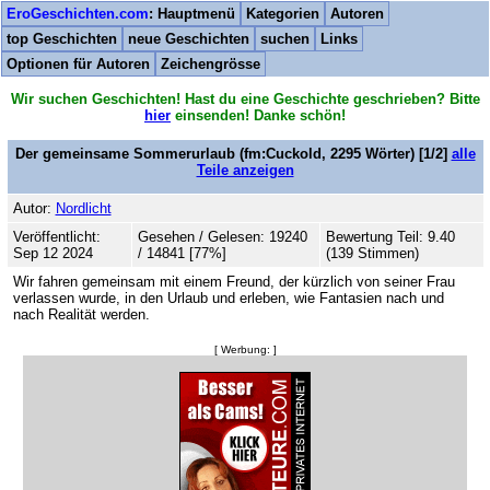
EroGeschichten.com
: Hauptmenü
Kategorien
Autoren
top Geschichten
neue Geschichten
suchen
Links
Optionen für Autoren
Zeichengrösse
Wir suchen Geschichten! Hast du eine Geschichte geschrieben? Bitte
hier
einsenden! Danke schön!
Der gemeinsame Sommerurlaub
(fm:Cuckold,
2295
Wörter) [1/2]
alle
Teile anzeigen
Autor:
Nordlicht
Veröffentlicht:
Gesehen / Gelesen: 19240
Bewertung Teil: 9.40
Sep 12 2024
/ 14841 [77%]
(139 Stimmen)
Wir fahren gemeinsam mit einem Freund, der kürzlich von seiner Frau
verlassen wurde, in den Urlaub und erleben, wie Fantasien nach und
nach Realität werden.
[ Werbung: ]