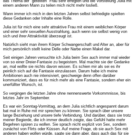
das Thema der "geteilten" Frau sehr erregten und die Vorstellung Julia mit
einem anderen Mann zu teilen mich nicht mehr losließ.
Wann immer ich mich in den letzten Jahren selbst befriedigte spielten
diese Gedanken oder Inhalte eine Rolle.
Julia ist für mich eine sehr attraktive Frau mit einem weiblichen Körper
und einer sehr sexuellen Ausstrahlung, auch wenn sie selbst wenig von
sich und ihrer Attraktivität überzeugt ist.
Natürlich sieht man ihrem Körper Schwangerschaft und Alter an, aber für
mich persönlich stellt keine Delle oder Narbe einen Makel dar.
Seit einigen Jahren versuchte ich Julia beim Sex auch immer mal wieder
von so einer Dreier-Fantasie zu begeistern. Mal machte sie der Gedanke
an, mal wollte sie nichts davon wissen. Es schien mir als sei es ihr
peinlich sich auf die Fantasie einzulassen. Darum habe ich meine
Ambitionen auch nie intensiviert, geschweige denn offen darüber
kommuniziert, dass es für mich mehr als eine Fantasie, sondern eher ein
unerfüllter Wunsch, ist.
So vergingen die letzten Jahre ohne nennenswerte Vorkommnisse, bis
letztes Jahr im September.
Es war ein Sonntag-Vormittag, an dem Julia sichtlich angespannt darum
bat mal in Ruhe mit mir sprechen zu können. Sie sprach über unsere
lange Beziehung und unsere tiefe Verbindung. Und darüber, dass sie trotz
meiner Begierde, die ich immer deutlich zeigte, das Gefühl hatte mehr
Begehren spüren zu wollen. Sie sprach nicht explizit von Sex, sondern
zunächst von Flirts oder Küssen. Auf meine Frage, ob sie auch Sex mit
anderen haben wollen würde, sagte sie dann aber, dass auch das für sie