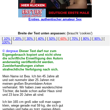
Ersties, authentischer amateur Sex
Breite der Text unten anpassen:
(braucht 'cookies')
[
10%
] [
20%
] [
30%
] [
40%
] [
50%
] [
60%
] [
70%
] [
80%
] [
90%
] [
100%
]
© dergraue
Dieser Text darf nur zum
Eigengebrauch kopiert und nicht ohne
die schriftliche Einwilligung des Autors
anderweitig veröffentlicht werden.
Zuwiderhandlungen ziehen
strafrechtliche Verfolgung nach sich.
Mein Name ist Bea. Ich bin 45 Jahre alt
und seit nunmehr über 25 Jahren mit
meinen großen Brummbären Anton
verheiratet. Wir haben zwei wunderschöne
Töchter, die beide schon außer Haus sind
und 23 bzw 20 Jahre alt sind.
Ich bin 165 cm groß oder soll man sagen
klein, wiege gerade mal 59 kg, die sich gut
verteilen und habe es trotz meines Alters