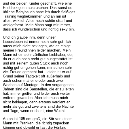
und der beiden Kinder geschafft, wie eine
Enddreizigerin auszusehen. Das sonst so
übliche Babybauch habe ich durch fleißiges
Training wegbekommen und an mir ist
alles, wirklich Alles noch schön straff und
wohlgeformt. Mein Mann sagt mir immer,
dass ich wunderschön und richtig sexy bin.
Und ich glaube ihm, denn unser
Liebesleben ist immer noch sehr gut. Ich
muss mich nicht beklagen, wie es einige
meiner Freundinnen leider machen. Mein
Mann ist ein sehr zärtlicher Liebhaber, der,
da er auch noch recht gut ausgestattet ist
und mit seinem guten Stück auch noch
richtig gut umgehen kann, mir schon sehr
viel Freude gemacht hat. Leider ist er auf
Grund seiner Tätigkeit oft außerhalb und
auch schon mal eine oder auch zwei
Wochen auf Montage. In den vergangenen
Jahren sind die Baustellen, die er zu leiten
hat, immer größer und leider auch weiter
entfernt geworden. Aber ich muss mich
nicht beklagen, denn erstens verdient er
mehr als gut und zweitens sind die Nächte
und Tage, wenn er da ist, eine Wucht.
Anton ist 185 cm groß, ein Bär von einem
Mann mit Pranken, die richtig zupacken
können und obwohl er fast die Fünfzig