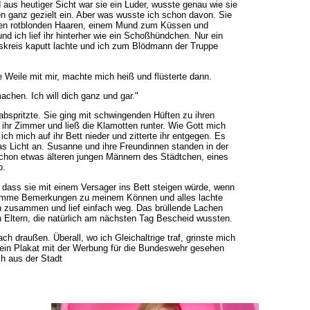
aus heutiger Sicht war sie ein Luder, wusste genau wie sie
n ganz gezielt ein. Aber was wusste ich schon davon. Sie
ngen rotblonden Haaren, einem Mund zum Küssen und
nd ich lief ihr hinterher wie ein Schoßhündchen. Nur ein
deskreis kaputt lachte und ich zum Blödmann der Truppe
 Weile mit mir, machte mich heiß und flüsterte dann.
chen. Ich will dich ganz und gar."
abspritzte. Sie ging mit schwingenden Hüften zu ihren
 ihr Zimmer und ließ die Klamotten runter. Wie Gott mich
h mich auf ihr Bett nieder und zitterte ihr entgegen. Es
das Licht an. Susanne und ihre Freundinnen standen in der
chon etwas älteren jungen Männern des Städtchen, eines
b.
 dass sie mit einem Versager ins Bett steigen würde, wenn
chlimme Bemerkungen zu meinem Können und alles lachte
en zusammen und lief einfach weg. Das brüllende Lachen
 Eltern, die natürlich am nächsten Tag Bescheid wussten.
h draußen. Überall, wo ich Gleichaltrige traf, grinste mich
 ein Plakat mit der Werbung für die Bundeswehr gesehen
ch aus der Stadt