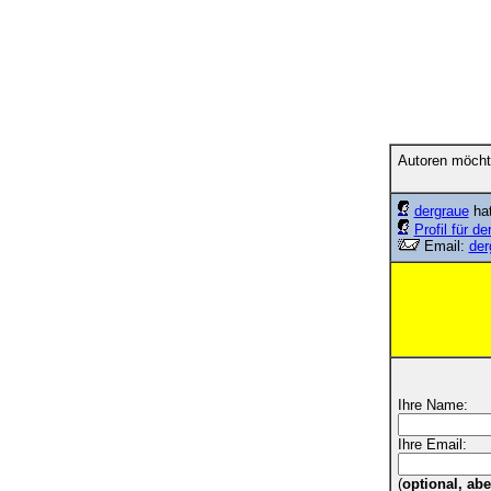
Autoren möcht
dergraue
hat
Profil für de
Email:
der
Ihre Name:
Ihre Email:
(
optional, ab