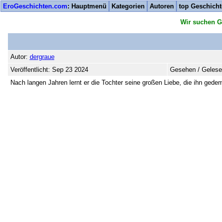
EroGeschichten.com
: Hauptmenü
Kategorien
Autoren
top Geschich
Wir suchen G
Autor:
dergraue
Veröffentlicht: Sep 23 2024
Gesehen / Gelese
Nach langen Jahren lernt er die Tochter seine großen Liebe, die ihn gedem