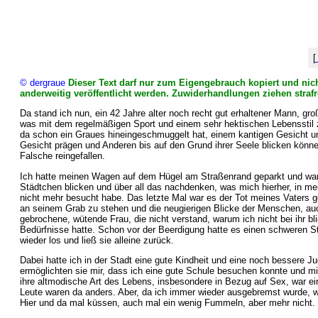
[
© dergraue
Dieser Text darf nur zum Eigengebrauch kopiert und nich
anderweitig veröffentlicht werden. Zuwiderhandlungen ziehen strafr
Da stand ich nun, ein 42 Jahre alter noch recht gut erhaltener Mann, g
was mit dem regelmäßigen Sport und einem sehr hektischen Lebensstil 
da schon ein Graues hineingeschmuggelt hat, einem kantigen Gesicht 
Gesicht prägen und Anderen bis auf den Grund ihrer Seele blicken können
Falsche reingefallen.
Ich hatte meinen Wagen auf dem Hügel am Straßenrand geparkt und war 
Städtchen blicken und über all das nachdenken, was mich hierher, in mei
nicht mehr besucht habe. Das letzte Mal war es der Tot meines Vaters 
an seinem Grab zu stehen und die neugierigen Blicke der Menschen, auc
gebrochene, wütende Frau, die nicht verstand, warum ich nicht bei ihr bl
Bedürfnisse hatte. Schon vor der Beerdigung hatte es einen schweren St
wieder los und ließ sie alleine zurück.
Dabei hatte ich in der Stadt eine gute Kindheit und eine noch bessere J
ermöglichten sie mir, dass ich eine gute Schule besuchen konnte und mi
ihre altmodische Art des Lebens, insbesondere in Bezug auf Sex, war e
Leute waren da anders. Aber, da ich immer wieder ausgebremst wurde, w
Hier und da mal küssen, auch mal ein wenig Fummeln, aber mehr nicht.