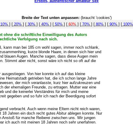
Ersties, authentischer amateur Sex
Breite der Text unten anpassen:
(braucht 'cookies')
10%
] [
20%
] [
30%
] [
40%
] [
50%
] [
60%
] [
70%
] [
80%
] [
90%
] [
100
t ohne die schriftliche Einwilligung des Autors
echtliche Verfolgung nach sich.
roß, kann man bei 185 cm wohl sagen, immer noch schlank,
zusammenhing, kurze blonde Haare, in denen sich hier und
und blauen Augen. Manche sagen, dass diese Augen mein
. Stimmt aber nicht, sonst wäre ich nicht so oft auf die
ausgestiegen. Von hier konnte ich auf das kleine
ne Heimatstadt getrieben hat, die ich schon lange Jahre
gewesen, der mich veranlasste, kurz hier aufzukreuzen und
h der ehemaligen Freunde, zu ertragen. Mutter war eine
ieb und die keinerlei Verständnis für mich und meine
reit gegeben und so fuhr ich nach der Beerdigung sofort
ugend verbracht. Auch wenn meine Eltern nicht reich waren,
t 18 Jahren ein doch recht gutes Abitur ablegen konnte. Nur
in Anstoß für manche Reiberei zwischen uns. Wir jungen
ar ich auch mit meinen 18 Jahren noch sehr unerfahren.