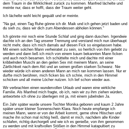
dem Traum in die Wirklichkeit zurück zu kommen. Manfred lächelte und
meinte nur, dass er hofft, dass der Traum weiter geht.
Ich lächelte wohl leicht gequält und er meinte.
"Na gut, einen Tag Ruhe gönne ich dir. Maik und ich gehen jetzt baden und
du sieh zu, dass wir dich zum Abendessen abholen können."
Ich gönnte mir noch eine Stunde Schlaf und ging dann duschen. Irgendwie
dachte ich an den Tag unserer Trennung und verstand mich nun überhaupt
nicht mehr, dass ich mich damals auf diesen Fick so eingelassen habe.
Mit einem solchen Mann verheiratet zu sein, so herrlich von ihm geliebt zu
werden und dann ließ ich mich von einem kaum bekannten Mann ficken
und auch noch besamen. Ich schüttelte mich und dachte mit einer
kribbelnden Muschi an den geilen Sex mit meinem Mann, an seine
Zärtlichkeit nach dem Akt und an seinen großen starken Schwanz. Nie
wieder würde ich einen anderen Mann an mich ran kommen lassen. Nur er
durfte mich berühren, mich ficken bis ich schrie, mich in den Himmel
schicken und all meine Löcher nutzen. Ich lief schon wieder aus.
Wir verbrachten einen wundervollen Urlaub und waren eine wirkliche
Familie. Als Manfred mich fragte, ob ich, nein wir zu ihm ziehen würden,
antwortete ich ohne zu überlegen mit ja, mit einem jubelnden Ja.
Ein Jahr später wurde unsere Tochter Monika geboren und kaum 2 Jahre
später unser kleiner Sonnenschein Klara. Noch heute empfange ich
meinen Mann, wenn er von der Arbeit kommt, gerne ohne Höschen und
mache ihn schon mal richtig heiß, damit er mich, nachdem alle Kinder
schlafen, richtig durchorgelt und wie ich es genieße, von ihm genommen
zu werden und mit kraftvollen Stößen in den Himmel katapultiert zu