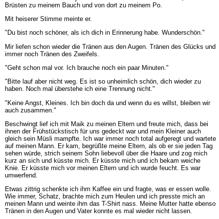
Brüsten zu meinem Bauch und von dort zu meinem Po.
Mit heiserer Stimme meinte er.
"Du bist noch schöner, als ich dich in Erinnerung habe. Wunderschön."
Mir liefen schon wieder die Tränen aus den Augen. Tränen des Glücks und
immer noch Tränen des Zweifels.
"Geht schon mal vor. Ich brauche noch ein paar Minuten."
"Bitte lauf aber nicht weg. Es ist so unheimlich schön, dich wieder zu
haben. Noch mal überstehe ich eine Trennung nicht."
"Keine Angst, Kleines. Ich bin doch da und wenn du es willst, bleiben wir
auch zusammen."
Beschwingt lief ich mit Maik zu meinen Eltern und freute mich, dass bei
ihnen der Frühstückstisch für uns gedeckt war und mein Kleiner auch
gleich sein Müsli mampfte. Ich war immer noch total aufgeregt und wartete
auf meinen Mann. Er kam, begrüßte meine Eltern, als ob er sie jeden Tag
sehen würde, strich seinem Sohn liebevoll über die Haare und zog mich
kurz an sich und küsste mich. Er küsste mich und ich bekam weiche
Knie. Er küsste mich vor meinen Eltern und ich wurde feucht. Es war
umwerfend.
Etwas zittrig schenkte ich ihm Kaffee ein und fragte, was er essen wolle.
Wie immer, Schatz, brachte mich zum Heulen und ich presste mich an
meinen Mann und weinte ihm das T-Shirt nass. Meine Mutter hatte ebenso
Tränen in den Augen und Vater konnte es mal wieder nicht lassen.