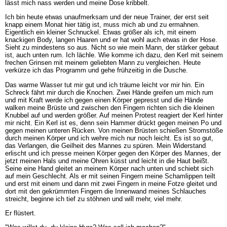
lässt mich nass werden und meine Dose kribbelt.
Ich bin heute etwas unaufmerksam und der neue Trainer, der erst seit
knapp einem Monat hier tätig ist, muss mich ab und zu ermahnen.
Eigentlich ein kleiner Schnuckel. Etwas größer als ich, mit einem
knackigen Body, langen Haaren und er hat wohl auch etwas in der Hose.
Sieht zu mindestens so aus. Nicht so wie mein Mann, der stärker gebaut
ist, auch unten rum. Ich lächle. Wie komme ich dazu, den Kerl mit seinem
frechen Grinsen mit meinem geliebten Mann zu vergleichen. Heute
verkürze ich das Programm und gehe frühzeitig in die Dusche.
Das warme Wasser tut mir gut und ich träume leicht vor mir hin. Ein
Schreck fährt mir durch die Knochen. Zwei Hände greifen um mich rum
und mit Kraft werde ich gegen einen Körper gepresst und die Hände
walken meine Brüste und zwischen den Fingern richten sich die kleinen
Knubbel auf und werden größer. Auf meinen Protest reagiert der Kerl hinter
mir nicht. Ein Kerl ist es, denn sein Hammer drückt gegen meinen Po und
gegen meinen unteren Rücken. Von meinen Brüsten schießen Stromstöße
durch meinen Körper und ich wehre mich nur noch leicht. Es ist so gut,
das Verlangen, die Geilheit des Mannes zu spüren. Mein Widerstand
erlischt und ich presse meinen Körper gegen den Körper des Mannes, der
jetzt meinen Hals und meine Ohren küsst und leicht in die Haut beißt.
Seine eine Hand gleitet an meinem Körper nach unten und schiebt sich
auf mein Geschlecht. Als er mit seinen Fingern meine Schamlippen teilt
und erst mit einem und dann mit zwei Fingern in meine Fotze gleitet und
dort mit den gekrümmten Fingern die Innenwand meines Schlauches
streicht, beginne ich tief zu stöhnen und will mehr, viel mehr.
Er flüstert.