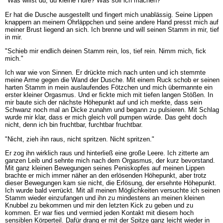
"Was willst du, du kleine Hure? Was soll ich machen?"
Er hat die Dusche ausgestellt und fingert mich unablässig. Seine Lippen
knappern an meinem Ohrläppchen und seine andere Hand presst mich auf
meiner Brust liegend an sich. Ich brenne und will seinen Stamm in mir, tief
in mir.
"Schieb mir endlich deinen Stamm rein, los, tief rein. Nimm mich, fick
mich."
Ich war wie von Sinnen. Er drückte mich nach unten und ich stemmte
meine Arme gegen die Wand der Dusche. Mit einem Ruck schob er seinen
harten Stamm in mein auslaufendes Fötzchen und mich übermannte ein
erster kleiner Orgasmus. Und er fickte mich mit tiefen langen Stößen. In
mir baute sich der nächste Höhepunkt auf und ich merkte, dass sein
Schwanz noch mal an Dicke zunahm und begann zu pulsieren. Mit Schlag
wurde mir klar, dass er mich gleich voll pumpen würde. Das geht doch
nicht, denn ich bin fruchtbar, furchtbar fruchtbar.
"Nicht, zieh ihn raus, nicht spritzen. Nicht spritzen."
Er zog ihn wirklich raus und hinterließ eine große Leere. Ich zitterte am
ganzen Leib und sehnte mich nach dem Orgasmus, der kurz bevorstand.
Mit ganz kleinen Bewegungen seines Peniskopfes auf meinen Lippen
brachte er mich immer näher an den erlösenden Höhepunkt, aber trotz
dieser Bewegungen kam sie nicht, die Erlösung, der ersehnte Höhepunkt.
Ich wurde bald verrückt. Mit all meinen Möglichkeiten versuchte ich seinen
Stamm wieder einzufangen und ihn zu mindestens an meinen kleinen
Knubbel zu bekommen und mir den letzten Kick zu geben und zu
kommen. Er war fies und vermied jeden Kontakt mit diesem hoch
sensiblen Körperteil. Dafür drang er mit der Spitze ganz leicht wieder in