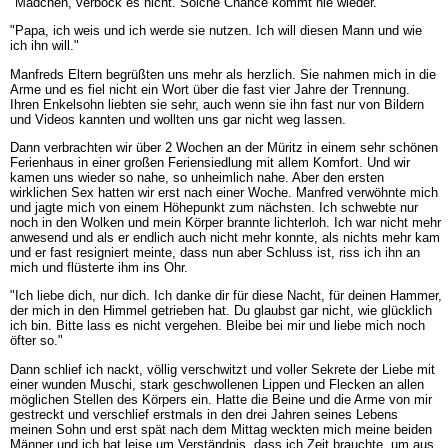
"Mädchen, verbock es nicht. Solche Chance kommt nie wieder."
"Papa, ich weis und ich werde sie nutzen. Ich will diesen Mann und wie
ich ihn will."
Manfreds Eltern begrüßten uns mehr als herzlich. Sie nahmen mich in die
Arme und es fiel nicht ein Wort über die fast vier Jahre der Trennung.
Ihren Enkelsohn liebten sie sehr, auch wenn sie ihn fast nur von Bildern
und Videos kannten und wollten uns gar nicht weg lassen.
Dann verbrachten wir über 2 Wochen an der Müritz in einem sehr schönen
Ferienhaus in einer großen Feriensiedlung mit allem Komfort. Und wir
kamen uns wieder so nahe, so unheimlich nahe. Aber den ersten
wirklichen Sex hatten wir erst nach einer Woche. Manfred verwöhnte mich
und jagte mich von einem Höhepunkt zum nächsten. Ich schwebte nur
noch in den Wolken und mein Körper brannte lichterloh. Ich war nicht mehr
anwesend und als er endlich auch nicht mehr konnte, als nichts mehr kam
und er fast resigniert meinte, dass nun aber Schluss ist, riss ich ihn an
mich und flüsterte ihm ins Ohr.
"Ich liebe dich, nur dich. Ich danke dir für diese Nacht, für deinen Hammer,
der mich in den Himmel getrieben hat. Du glaubst gar nicht, wie glücklich
ich bin. Bitte lass es nicht vergehen. Bleibe bei mir und liebe mich noch
öfter so."
Dann schlief ich nackt, völlig verschwitzt und voller Sekrete der Liebe mit
einer wunden Muschi, stark geschwollenen Lippen und Flecken an allen
möglichen Stellen des Körpers ein. Hatte die Beine und die Arme von mir
gestreckt und verschlief erstmals in den drei Jahren seines Lebens
meinen Sohn und erst spät nach dem Mittag weckten mich meine beiden
Männer und ich bat leise um Verständnis, dass ich Zeit brauchte, um aus