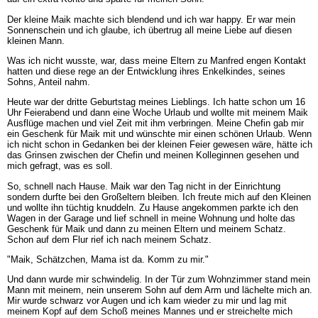
Der kleine Maik machte sich blendend und ich war happy. Er war mein
Sonnenschein und ich glaube, ich übertrug all meine Liebe auf diesen
kleinen Mann.
Was ich nicht wusste, war, dass meine Eltern zu Manfred engen Kontakt
hatten und diese rege an der Entwicklung ihres Enkelkindes, seines
Sohns, Anteil nahm.
Heute war der dritte Geburtstag meines Lieblings. Ich hatte schon um 16
Uhr Feierabend und dann eine Woche Urlaub und wollte mit meinem Maik
Ausflüge machen und viel Zeit mit ihm verbringen. Meine Chefin gab mir
ein Geschenk für Maik mit und wünschte mir einen schönen Urlaub. Wenn
ich nicht schon in Gedanken bei der kleinen Feier gewesen wäre, hätte ich
das Grinsen zwischen der Chefin und meinen Kolleginnen gesehen und
mich gefragt, was es soll.
So, schnell nach Hause. Maik war den Tag nicht in der Einrichtung
sondern durfte bei den Großeltern bleiben. Ich freute mich auf den Kleinen
und wollte ihn tüchtig knuddeln. Zu Hause angekommen parkte ich den
Wagen in der Garage und lief schnell in meine Wohnung und holte das
Geschenk für Maik und dann zu meinen Eltern und meinem Schatz.
Schon auf dem Flur rief ich nach meinem Schatz.
"Maik, Schätzchen, Mama ist da. Komm zu mir."
Und dann wurde mir schwindelig. In der Tür zum Wohnzimmer stand mein
Mann mit meinem, nein unserem Sohn auf dem Arm und lächelte mich an.
Mir wurde schwarz vor Augen und ich kam wieder zu mir und lag mit
meinem Kopf auf dem Schoß meines Mannes und er streichelte mich