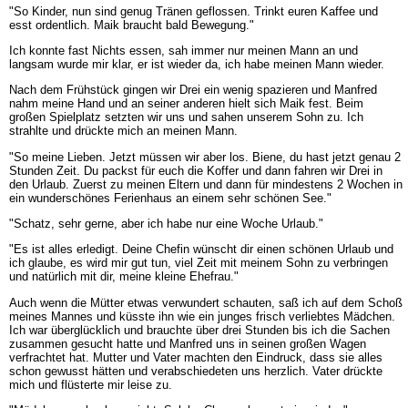
"So Kinder, nun sind genug Tränen geflossen. Trinkt euren Kaffee und
esst ordentlich. Maik braucht bald Bewegung."
Ich konnte fast Nichts essen, sah immer nur meinen Mann an und
langsam wurde mir klar, er ist wieder da, ich habe meinen Mann wieder.
Nach dem Frühstück gingen wir Drei ein wenig spazieren und Manfred
nahm meine Hand und an seiner anderen hielt sich Maik fest. Beim
großen Spielplatz setzten wir uns und sahen unserem Sohn zu. Ich
strahlte und drückte mich an meinen Mann.
"So meine Lieben. Jetzt müssen wir aber los. Biene, du hast jetzt genau 2
Stunden Zeit. Du packst für euch die Koffer und dann fahren wir Drei in
den Urlaub. Zuerst zu meinen Eltern und dann für mindestens 2 Wochen in
ein wunderschönes Ferienhaus an einem sehr schönen See."
"Schatz, sehr gerne, aber ich habe nur eine Woche Urlaub."
"Es ist alles erledigt. Deine Chefin wünscht dir einen schönen Urlaub und
ich glaube, es wird mir gut tun, viel Zeit mit meinem Sohn zu verbringen
und natürlich mit dir, meine kleine Ehefrau."
Auch wenn die Mütter etwas verwundert schauten, saß ich auf dem Schoß
meines Mannes und küsste ihn wie ein junges frisch verliebtes Mädchen.
Ich war überglücklich und brauchte über drei Stunden bis ich die Sachen
zusammen gesucht hatte und Manfred uns in seinen großen Wagen
verfrachtet hat. Mutter und Vater machten den Eindruck, dass sie alles
schon gewusst hätten und verabschiedeten uns herzlich. Vater drückte
mich und flüsterte mir leise zu.