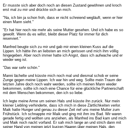
Er musste sich aber doch noch an diesen Zustand gewöhnen und kroch
erst mal zu mir und drückte sich an mich.
"Na, ich bin ja schon froh, dass er nicht schreiend wegläuft, wenn er hier
einen Mann sieht."
"Er hat hier noch nie mehr als seine Mutter gesehen. Und ich habe es so
gewollt. Wenn du es willst, bleibt dieser Platz für immer für dich
reserviert."
Manfred beugte sich zu mir und gab mir einen kleinen Kuss auf die
Lippen. Ich hätte ihn an liebsten an mich gerissen und mich ihm völlig
hingegeben. Aber noch immer hatte ich Angst, dass ich aufwache und er
wieder weg ist.
"Das war sehr schön."
Manni lächelte und küsste mich noch mal und diesmal schob er seine
Zunge gegen meine Lippen. Ich war hin und weg. Sollte mein Traum der
letzten Jahre doch noch wahr werden, sollte ich meinen Mann wieder
bekommen, sollte ich noch eine Chance für eine glückliche Partnerschaft
mit dem Menschen bekommen, den ich so liebe.
Ich legte meine Arme um seinen Hals und küsste ihn zurück. Nur mein
kleiner Liebling verhinderte, dass ich mich in diese Zärtlichkeiten verlor.
Maik hatte Hunger und genau zu dieser Zeit rief uns meine Mutter zum
Frühstück. Ich schnappte mir Maik und ging mit ihm ins Bad. Wir waren
gerade fertig und wollten uns anziehen, als Manfred ins Bad kam und mich
und Maik noch nackt vorfand. Er sah mich lange an und strich dann mit
seiner Hand von meinen jetzt kurzen Haaren über meinen Hals, den