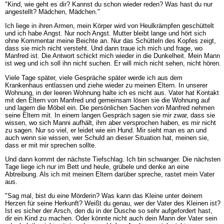
"Kind, wie geht es dir? Kannst du schon wieder reden? Was hast du nur
angestellt? Mädchen, Mädchen."
Ich liege in ihren Armen, mein Körper wird von Heulkrämpfen geschüttelt
und ich habe Angst. Nur noch Angst. Mutter bleibt lange und hört sich
ohne Kommentar meine Beichte an. Nur das Schütteln des Kopfes zeigt,
dass sie mich nicht versteht. Und dann traue ich mich und frage, wo
Manfred ist. Die Antwort schickt mich wieder in die Dunkelheit. Mein Mann
ist weg und ich soll ihn nicht suchen. Er will mich nicht sehen, nicht hören.
Viele Tage später, viele Gespräche später werde ich aus dem
Krankenhaus entlassen und ziehe wieder zu meinen Eltern. In unserer
Wohnung, in der leeren Wohnung halte ich es nicht aus. Vater hat Kontakt
mit den Eltern von Manfred und gemeinsam lösen sie die Wohnung auf
und lagern die Möbel ein. Die persönlichen Sachen von Manfred nehmen
seine Eltern mit. In einem langen Gespräch sagen sie mir zwar, dass sie
wissen, wo sich Manni aufhält, ihm aber versprochen haben, es mir nicht
zu sagen. Nur so viel, er leidet wie ein Hund. Mir sieht man es an und
auch wenn sie wissen, wer Schuld an dieser Situation hat, meinen sie,
dass er mit mir sprechen sollte.
Und dann kommt der nächste Tiefschlag. Ich bin schwanger. Die nächsten
Tage liege ich nur im Bett und heule, grübele und denke an eine
Abtreibung. Als ich mit meinen Eltern darüber spreche, rastet mein Vater
aus.
"Sag mal, bist du eine Mörderin? Was kann das Kleine unter deinem
Herzen für seine Herkunft? Weißt du genau, wer der Vater des Kleinen ist?
Ist es sicher der Arsch, den du in der Dusche so sehr aufgefordert hast,
dir ein Kind zu machen. Oder könnte nicht auch dein Mann der Vater sein