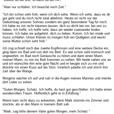
"Aber nur schlafen. Ich brauche noch Zeit."
"Ich bin schon sehr froh, wenn ich dich sehe. Wenn ich sehe, dass es dir
gut geht und du mich nicht total ablehnst. Heute ist nicht nur der
Geburtstag unseres Sohnes sondern ein ganz besonderer Tag für mich.
Ich hätte es mir nicht träumen lassen, dich so dicht bei mir, bei uns zu
haben. Ich hoffe, ich hoffe sehr, dass wir wieder zueinander finden
können. Ich habe nie aufgehört, dich zu lieben. Komm. Ich bin müde und
muss schlafen. Unser Kleiner ist morgen früh ein Quälgeist und weckt
seine Mutter schon sehr früh."
Ich zog schnell noch das zweite Kopfkissen und eine weitere Decke ein,
ging dann ins Bad und von dort ins Bett. Es war schon sehr komisch und
ungewohnt, im Bad noch Geräusche zu hören und dann einen Mann,
meinen Mann, zu mir ins Bett kommen zu sehen. Wir beide sahen uns an
und ich wünschte ihm eine gute Nacht und er beugte sich zu mir und
drückte mir einen Kuss auf die Stirn. Innerlich jubelte ich und strich ihm
zart über die Wange.
Morgens wachte ich auf und sah in die Augen meines Mannes und meinte
dort Liebe zu sehen.
"Guten Morgen, Schatz. Ich hoffe, du hast gut geschlafen. Ich hatte einen
wundervollen Traum. Hoffentlich geht er in Erfüllung."
Manni kam nicht dazu zu antworten, denn Maik stürmte ins Zimmer und
stockte, als er den Mann in meinem Bett sah.
"Maik, sag bitte deinem Vater guten Morgen, mein Schatz."