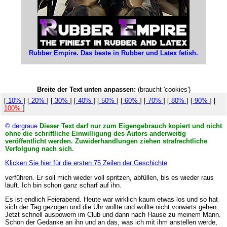
Rubber Empire. Das beste in Rubber und Latex fetish.
Breite der Text unten anpassen:
(braucht 'cookies')
[
10%
] [
20%
] [
30%
] [
40%
] [
50%
] [
60%
] [
70%
] [
80%
] [
90%
] [
100%
]
© dergraue
Dieser Text darf nur zum Eigengebrauch kopiert und nicht
ohne die schriftliche Einwilligung des Autors anderweitig
veröffentlicht werden. Zuwiderhandlungen ziehen strafrechtliche
Verfolgung nach sich.
Klicken Sie hier für die ersten 75 Zeilen der Geschichte
verführen. Er soll mich wieder voll spritzen, abfüllen, bis es wieder raus
läuft. Ich bin schon ganz scharf auf ihn.
Es ist endlich Feierabend. Heute war wirklich kaum etwas los und so hat
sich der Tag gezogen und die Uhr wollte und wollte nicht vorwärts gehen.
Jetzt schnell auspowern im Club und dann nach Hause zu meinem Mann.
Schon der Gedanke an ihn und an das, was ich mit ihm anstellen werde,