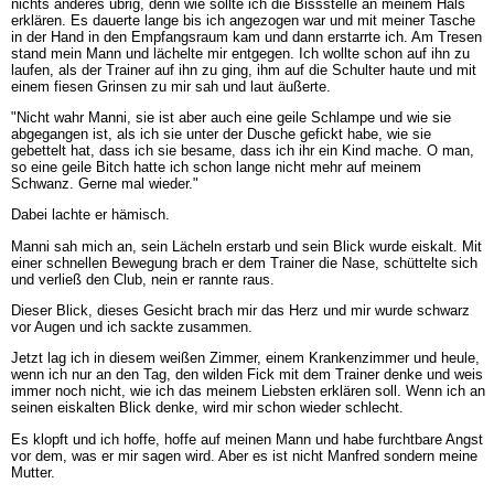
nichts anderes übrig, denn wie sollte ich die Bissstelle an meinem Hals
erklären. Es dauerte lange bis ich angezogen war und mit meiner Tasche
in der Hand in den Empfangsraum kam und dann erstarrte ich. Am Tresen
stand mein Mann und lächelte mir entgegen. Ich wollte schon auf ihn zu
laufen, als der Trainer auf ihn zu ging, ihm auf die Schulter haute und mit
einem fiesen Grinsen zu mir sah und laut äußerte.
"Nicht wahr Manni, sie ist aber auch eine geile Schlampe und wie sie
abgegangen ist, als ich sie unter der Dusche gefickt habe, wie sie
gebettelt hat, dass ich sie besame, dass ich ihr ein Kind mache. O man,
so eine geile Bitch hatte ich schon lange nicht mehr auf meinem
Schwanz. Gerne mal wieder."
Dabei lachte er hämisch.
Manni sah mich an, sein Lächeln erstarb und sein Blick wurde eiskalt. Mit
einer schnellen Bewegung brach er dem Trainer die Nase, schüttelte sich
und verließ den Club, nein er rannte raus.
Dieser Blick, dieses Gesicht brach mir das Herz und mir wurde schwarz
vor Augen und ich sackte zusammen.
Jetzt lag ich in diesem weißen Zimmer, einem Krankenzimmer und heule,
wenn ich nur an den Tag, den wilden Fick mit dem Trainer denke und weis
immer noch nicht, wie ich das meinem Liebsten erklären soll. Wenn ich an
seinen eiskalten Blick denke, wird mir schon wieder schlecht.
Es klopft und ich hoffe, hoffe auf meinen Mann und habe furchtbare Angst
vor dem, was er mir sagen wird. Aber es ist nicht Manfred sondern meine
Mutter.