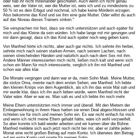
oder hab ihr nicht miteinander geschlafen. Auch wenn ich nicht genau
weis, wer der Vater ist, wer die Mutter ist, weis ich und zu mindestens zu
50 % ist es dein Erbgut und nochmal, ich habe keine Mörderin erzogen.
Also bekomme das Kind und sei ihm eine gute Mutter. Oder willst du auch
auf das Niveau dieses Trainers sinken."
Sie versprachen mir fest, dass sie mich unterstützen und auch später für
mich und das Kleine da sein würden. Ich habe lange mit mir gerungen und
mir dann gesagt, dass ich das Kind auch später noch weg geben kann.
Von Manfred hörte ich nichts, aber auch gar nichts. Ich sehnte ihn herbei,
sehnte mich nach seinen starken Armen, nach seinem Lachen, nach
seinen streichelnden Händen und natürlich auch nach dem Sex mit ihm.
Andere Männer interessierten mich nicht, ließen mich kalt und wenn sich
schon ein Mann für mich interessierte, verglich ich ihn mit Manfred und
schon war alles klar.
Die Monate vergingen und dann war er da, mein Sohn Maik. Meine Mutter,
die stolze Oma, meinte nach dem ersten Sehen, wie Manfred. Ich liebte
den kleinen Knirps von dem Augenblick, als ich ihn das erste Mal sah und
mir wurde klar, dass ich ihn auch lieben würde, wenn Manfred nicht der
Vater wäre. Aber er war es. Man sah es und ich liebte ihn noch mehr.
Meine Eltern unterstützten mich immer und überall. Mit den Mietern der
Einliegerwohnung in ihrem Haus hatten sie einen Deal abgeschlossen und
richteten sie für mich und meinen Sohn ein. Es war nicht einfach für mich
und wenn ich nicht meine Eltern gehabt hätte, wäre ich wohl verzweifelt.
So aber konnte ich bald wieder arbeiten und wir kamen über die Bühne.
Manfred meldete sich auch jetzt noch nicht bei mir, aber er zahlte jeden
Monat eine recht großen Betrag auf mein Konto. Ich überwies den Betrag
auf ein extra Konto und sparte für meinen Sohn.