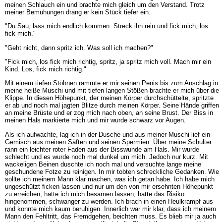
meinen Schlauch ein und brachte mich gleich um den Verstand. Trotz
meiner Bemühungen drang er kein Stück tiefer ein.
"Du Sau, lass mich endlich kommen. Streck ihn rein und fick mich, los
fick mich."
"Geht nicht, dann spritz ich. Was soll ich machen?"
"Fick mich, los fick mich richtig, spritz, ja spritz mich voll. Mach mir ein
Kind. Los, fick mich richtig."
Mit einem tiefen Stöhnen rammte er mir seinen Penis bis zum Anschlag in
meine heiße Muschi und mit tiefen langen Stößen brachte er mich über die
Klippe. In diesen Höhepunkt, der meinen Körper durchschüttelte, spritzte
er ab und noch mal jagten Blitze durch meinen Körper. Seine Hände griffen
an meine Brüste und er zog mich nach oben, an seine Brust. Der Biss in
meinen Hals markierte mich und mir wurde schwarz vor Augen.
Als ich aufwachte, lag ich in der Dusche und aus meiner Muschi lief ein
Gemisch aus meinen Säften und seinen Spermien. Über meine Schulter
rann ein leichter roter Faden aus der Bisswunde am Hals. Mir wurde
schlecht und es wurde noch mal dunkel um mich. Jedoch nur kurz. Mit
wackeligen Beinen duschte ich noch mal und versuchte lange meine
geschundene Fotze zu reinigen. In mir tobten schreckliche Gedanken. Wie
sollte ich meinem Mann klar machen, was ich getan habe. Ich habe mich
ungeschützt ficken lassen und nur um den von mir ersehnten Höhepunkt
zu erreichen, hatte ich mich besamen lassen, hatte das Risiko
hingenommen, schwanger zu werden. Ich brach in einen Heulkrampf aus
und konnte mich kaum beruhigen. Innerlich war mir klar, dass ich meinem
Mann den Fehltritt, das Fremdgehen, beichten muss. Es blieb mir ja auch