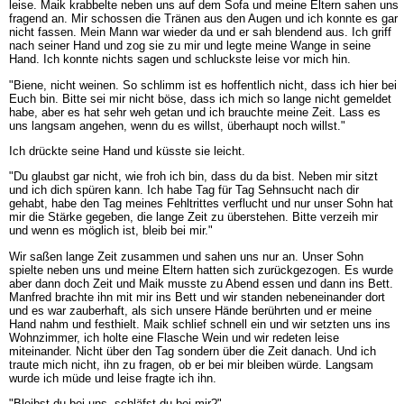
leise. Maik krabbelte neben uns auf dem Sofa und meine Eltern sahen uns
fragend an. Mir schossen die Tränen aus den Augen und ich konnte es gar
nicht fassen. Mein Mann war wieder da und er sah blendend aus. Ich griff
nach seiner Hand und zog sie zu mir und legte meine Wange in seine
Hand. Ich konnte nichts sagen und schluckste leise vor mich hin.
"Biene, nicht weinen. So schlimm ist es hoffentlich nicht, dass ich hier bei
Euch bin. Bitte sei mir nicht böse, dass ich mich so lange nicht gemeldet
habe, aber es hat sehr weh getan und ich brauchte meine Zeit. Lass es
uns langsam angehen, wenn du es willst, überhaupt noch willst."
Ich drückte seine Hand und küsste sie leicht.
"Du glaubst gar nicht, wie froh ich bin, dass du da bist. Neben mir sitzt
und ich dich spüren kann. Ich habe Tag für Tag Sehnsucht nach dir
gehabt, habe den Tag meines Fehltrittes verflucht und nur unser Sohn hat
mir die Stärke gegeben, die lange Zeit zu überstehen. Bitte verzeih mir
und wenn es möglich ist, bleib bei mir."
Wir saßen lange Zeit zusammen und sahen uns nur an. Unser Sohn
spielte neben uns und meine Eltern hatten sich zurückgezogen. Es wurde
aber dann doch Zeit und Maik musste zu Abend essen und dann ins Bett.
Manfred brachte ihn mit mir ins Bett und wir standen nebeneinander dort
und es war zauberhaft, als sich unsere Hände berührten und er meine
Hand nahm und festhielt. Maik schlief schnell ein und wir setzten uns ins
Wohnzimmer, ich holte eine Flasche Wein und wir redeten leise
miteinander. Nicht über den Tag sondern über die Zeit danach. Und ich
traute mich nicht, ihn zu fragen, ob er bei mir bleiben würde. Langsam
wurde ich müde und leise fragte ich ihn.
"Bleibst du bei uns, schläfst du bei mir?"