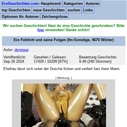
EroGeschichten.com
: Hauptmenü
Kategorien
Autoren
top Geschichten
neue Geschichten
suchen
Links
Optionen für Autoren
Zeichengrösse
Wir suchen Geschichten! Hast du eine Geschichte geschrieben? Bitte
hier
einsenden! Danke schön!
Ein Fehltritt und seine Folgen
(fm:Sonstige,
4670
Wörter)
Autor:
dergraue
Veröffentlicht:
Gesehen / Gelesen:
Bewertung Geschichte:
Sep 26 2024
17428 / 15209 [87%]
9.48 (240 Stimmen)
Ehefrau lässt sich unter der Dusche ficken und verliert fast ihren Mann.
[ Werbung: ]