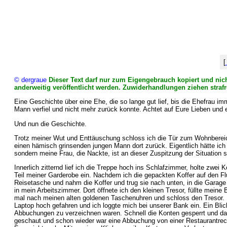
[
© dergraue
Dieser Text darf nur zum Eigengebrauch kopiert und nich
anderweitig veröffentlicht werden. Zuwiderhandlungen ziehen strafr
Eine Geschichte über eine Ehe, die so lange gut lief, bis die Ehefrau 
Mann verfiel und nicht mehr zurück konnte. Achtet auf Eure Lieben und e
Und nun die Geschichte.
Trotz meiner Wut und Enttäuschung schloss ich die Tür zum Wohnbereic
einen hämisch grinsenden jungen Mann dort zurück. Eigentlich hätte ic
sondern meine Frau, die Nackte, ist an dieser Zuspitzung der Situation s
Innerlich zitternd lief ich die Treppe hoch ins Schlafzimmer, holte zwei
Teil meiner Garderobe ein. Nachdem ich die gepackten Koffer auf den Fl
Reisetasche und nahm die Koffer und trug sie nach unten, in die Garag
in mein Arbeitszimmer. Dort öffnete ich den kleinen Tresor, füllte mein
mal nach meinen alten goldenen Taschenuhren und schloss den Tresor. N
Laptop hoch gefahren und ich loggte mich bei unserer Bank ein. Ein Bli
Abbuchungen zu verzeichnen waren. Schnell die Konten gesperrt und d
geschaut und schon wieder war eine Abbuchung von einer Restaurantrec