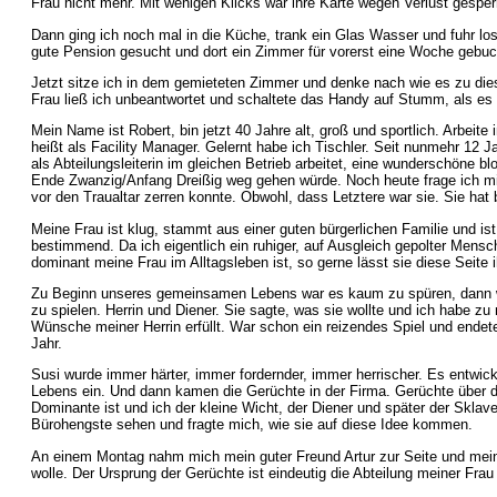
Frau nicht mehr. Mit wenigen Klicks war ihre Karte wegen Verlust gesper
Dann ging ich noch mal in die Küche, trank ein Glas Wasser und fuhr los
gute Pension gesucht und dort ein Zimmer für vorerst eine Woche gebuc
Jetzt sitze ich in dem gemieteten Zimmer und denke nach wie es zu 
Frau ließ ich unbeantwortet und schaltete das Handy auf Stumm, als es
Mein Name ist Robert, bin jetzt 40 Jahre alt, groß und sportlich. Arbeit
heißt als Facility Manager. Gelernt habe ich Tischler. Seit nunmehr 12 Ja
als Abteilungsleiterin im gleichen Betrieb arbeitet, eine wunderschöne blo
Ende Zwanzig/Anfang Dreißig weg gehen würde. Noch heute frage ich mi
vor den Traualtar zerren konnte. Obwohl, dass Letztere war sie. Sie hat 
Meine Frau ist klug, stammt aus einer guten bürgerlichen Familie und is
bestimmend. Da ich eigentlich ein ruhiger, auf Ausgleich gepolter Men
dominant meine Frau im Alltagsleben ist, so gerne lässt sie diese Seit
Zu Beginn unseres gemeinsamen Lebens war es kaum zu spüren, dann wu
zu spielen. Herrin und Diener. Sie sagte, was sie wollte und ich habe z
Wünsche meiner Herrin erfüllt. War schon ein reizendes Spiel und endet
Jahr.
Susi wurde immer härter, immer fordernder, immer herrischer. Es entwic
Lebens ein. Und dann kamen die Gerüchte in der Firma. Gerüchte über da
Dominante ist und ich der kleine Wicht, der Diener und später der Sklav
Bürohengste sehen und fragte mich, wie sie auf diese Idee kommen.
An einem Montag nahm mich mein guter Freund Artur zur Seite und meinte
wolle. Der Ursprung der Gerüchte ist eindeutig die Abteilung meiner Fra