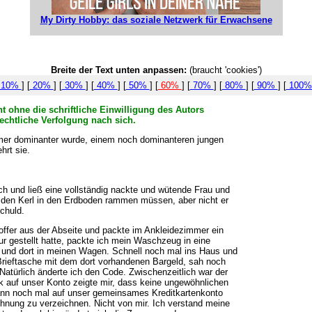
My Dirty Hobby: das soziale Netzwerk für Erwachsene
Breite der Text unten anpassen:
(braucht 'cookies')
10%
] [
20%
] [
30%
] [
40%
] [
50%
] [
60%
] [
70%
] [
80%
] [
90%
] [
100
t ohne die schriftliche Einwilligung des Autors
echtliche Verfolgung nach sich.
immer dominanter wurde, einem noch dominanteren jungen
hrt sie.
h und ließ eine vollständig nackte und wütende Frau und
h den Kerl in den Erdboden rammen müssen, aber nicht er
chuld.
 Koffer aus der Abseite und packte im Ankleidezimmer ein
ur gestellt hatte, packte ich mein Waschzeug in eine
e und dort in meinen Wagen. Schnell noch mal ins Haus und
e Brieftasche mit dem dort vorhandenen Bargeld, sah noch
atürlich änderte ich den Code. Zwischenzeitlich war der
ck auf unser Konto zeigte mir, dass keine ungewöhnlichen
ann noch mal auf unser gemeinsames Kreditkartenkonto
hnung zu verzeichnen. Nicht von mir. Ich verstand meine