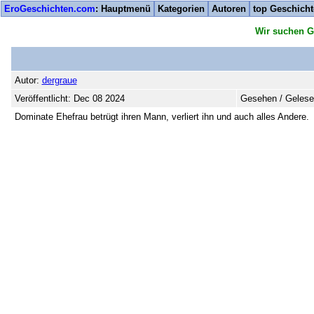
EroGeschichten.com
: Hauptmenü
Kategorien
Autoren
top Geschich
Wir suchen G
Autor:
dergraue
Veröffentlicht: Dec 08 2024
Gesehen / Gelese
Dominate Ehefrau betrügt ihren Mann, verliert ihn und auch alles Andere.