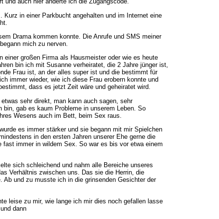
rt und auch hier änderte ich die Zugangscode.
. Kurz in einer Parkbucht angehalten und im Internet eine
ht.
diesem Drama kommen konnte. Die Anrufe und SMS meiner
 begann mich zu nerven.
e in einer großen Firma als Hausmeister oder wie es heute
hren bin ich mit Susanne verheiratet, die 2 Jahre jünger ist,
nde Frau ist, an der alles super ist und die bestimmt für
ch immer wieder, wie ich diese Frau erobern konnte und
bestimmt, dass es jetzt Zeit wäre und geheiratet wird.
t etwas sehr direkt, man kann auch sagen, sehr
sch bin, gab es kaum Probleme in unserem Leben. So
e ihres Wesens auch im Bett, beim Sex raus.
rde es immer stärker und sie begann mit mir Spielchen
u mindestens in den ersten Jahren unserer Ehe gerne die
e fast immer in wildem Sex. So war es bis vor etwa einem
kelte sich schleichend und nahm alle Bereiche unseres
s Verhältnis zwischen uns. Das sie die Herrin, die
e. Ab und zu musste ich in die grinsenden Gesichter der
 leise zu mir, wie lange ich mir dies noch gefallen lasse
u und dann