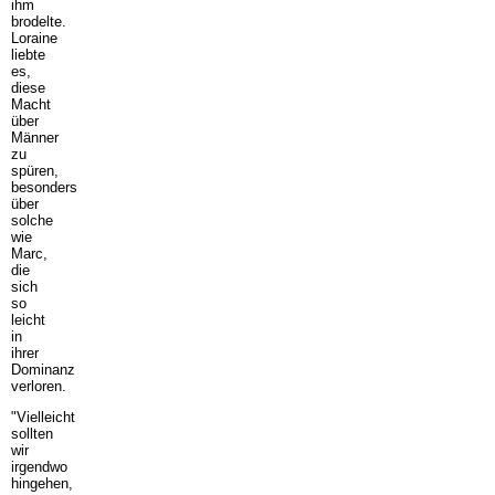
ihm
brodelte.
Loraine
liebte
es,
diese
Macht
über
Männer
zu
spüren,
besonders
über
solche
wie
Marc,
die
sich
so
leicht
in
ihrer
Dominanz
verloren.
"Vielleicht
sollten
wir
irgendwo
hingehen,