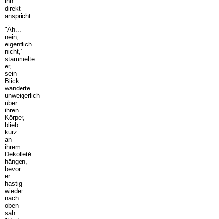
ihn
direkt
anspricht.
"Äh...
nein,
eigentlich
nicht,"
stammelte
er,
sein
Blick
wanderte
unweigerlich
über
ihren
Körper,
blieb
kurz
an
ihrem
Dekolleté
hängen,
bevor
er
hastig
wieder
nach
oben
sah.