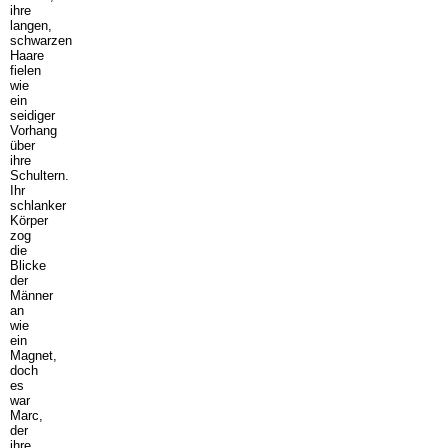
ihre
langen,
schwarzen
Haare
fielen
wie
ein
seidiger
Vorhang
über
ihre
Schultern.
Ihr
schlanker
Körper
zog
die
Blicke
der
Männer
an
wie
ein
Magnet,
doch
es
war
Marc,
der
ihre