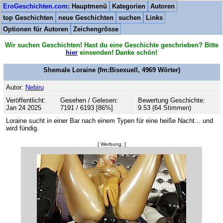
EroGeschichten.com
: Hauptmenü
Kategorien
Autoren
top Geschichten
neue Geschichten
suchen
Links
Optionen für Autoren
Zeichengrösse
Wir suchen Geschichten! Hast du eine Geschichte geschrieben? Bitte
hier
einsenden! Danke schön!
Shemale Loraine
(fm:Bisexuell,
4969
Wörter)
Autor:
Nebiru
Veröffentlicht:
Gesehen / Gelesen:
Bewertung Geschichte:
Jan 24 2025
7191 / 6193 [86%]
9.53 (64 Stimmen)
Loraine sucht in einer Bar nach einem Typen für eine heiße Nacht... und
wird fündig.
[ Werbung: ]