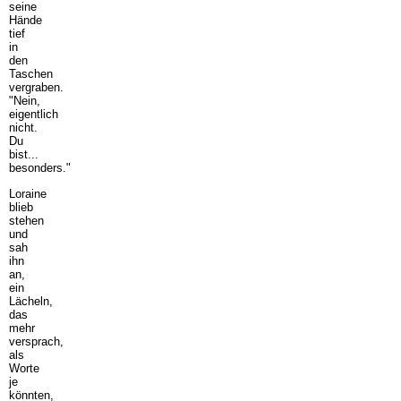
seine
Hände
tief
in
den
Taschen
vergraben.
"Nein,
eigentlich
nicht.
Du
bist...
besonders."
Loraine
blieb
stehen
und
sah
ihn
an,
ein
Lächeln,
das
mehr
versprach,
als
Worte
je
könnten,