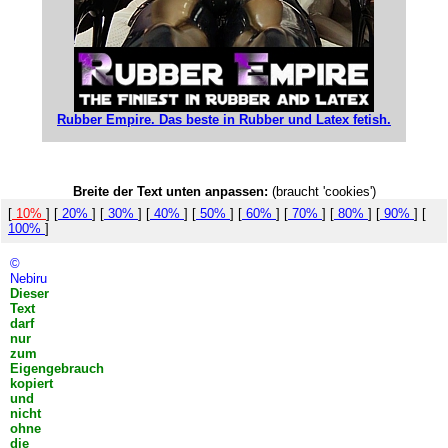
Rubber Empire. Das beste in Rubber und Latex fetish.
Breite der Text unten anpassen:
(braucht 'cookies')
[
10%
] [
20%
] [
30%
] [
40%
] [
50%
] [
60%
] [
70%
] [
80%
] [
90%
] [
100%
]
©
Nebiru
Dieser
Text
darf
nur
zum
Eigengebrauch
kopiert
und
nicht
ohne
die