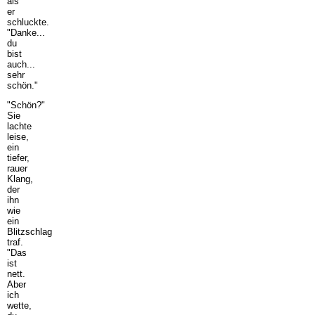
als
er
schluckte.
"Danke...
du
bist
auch...
sehr
schön."
"Schön?"
Sie
lachte
leise,
ein
tiefer,
rauer
Klang,
der
ihn
wie
ein
Blitzschlag
traf.
"Das
ist
nett.
Aber
ich
wette,