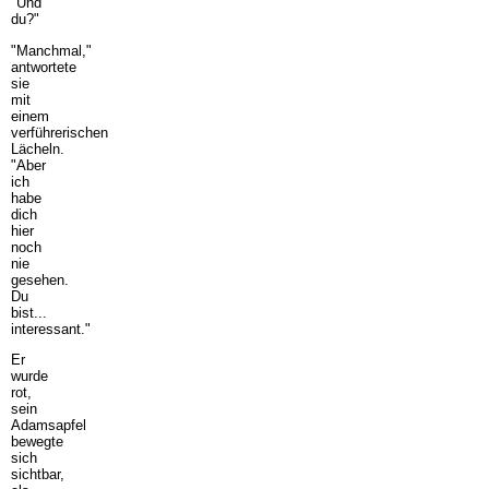
"Und
du?"
"Manchmal,"
antwortete
sie
mit
einem
verführerischen
Lächeln.
"Aber
ich
habe
dich
hier
noch
nie
gesehen.
Du
bist...
interessant."
Er
wurde
rot,
sein
Adamsapfel
bewegte
sich
sichtbar,