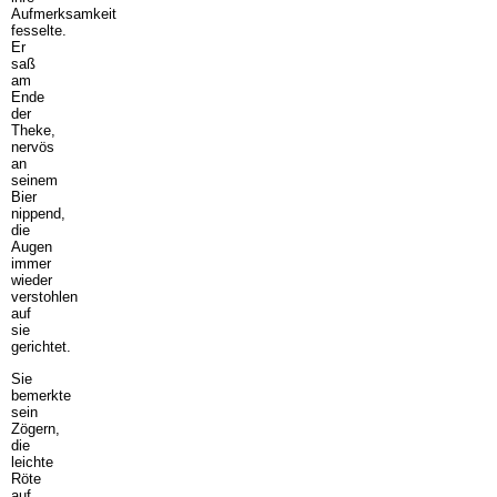
Aufmerksamkeit
fesselte.
Er
saß
am
Ende
der
Theke,
nervös
an
seinem
Bier
nippend,
die
Augen
immer
wieder
verstohlen
auf
sie
gerichtet.
Sie
bemerkte
sein
Zögern,
die
leichte
Röte
auf