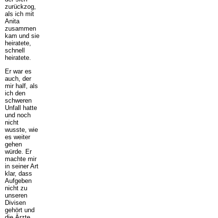
zurückzog,
als ich mit
Anita
zusammen
kam und sie
heiratete,
schnell
heiratete.
Er war es
auch, der
mir half, als
ich den
schweren
Unfall hatte
und noch
nicht
wusste, wie
es weiter
gehen
würde. Er
machte mir
in seiner Art
klar, dass
Aufgeben
nicht zu
unseren
Divisen
gehört und
die Ärzte