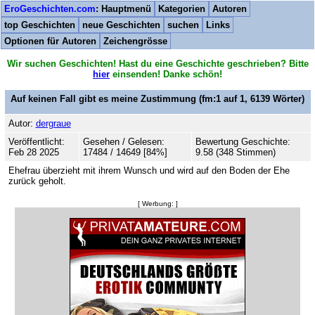
EroGeschichten.com
: Hauptmenü
Kategorien
Autoren
top Geschichten
neue Geschichten
suchen
Links
Optionen für Autoren
Zeichengrösse
Wir suchen Geschichten! Hast du eine Geschichte geschrieben? Bitte
hier
einsenden! Danke schön!
Auf keinen Fall gibt es meine Zustimmung
(fm:1 auf 1,
6139
Wörter)
Autor:
dergraue
Veröffentlicht:
Gesehen / Gelesen:
Bewertung Geschichte:
Feb 28 2025
17484 / 14649 [84%]
9.58 (348 Stimmen)
Ehefrau überzieht mit ihrem Wunsch und wird auf den Boden der Ehe
zurück geholt.
[ Werbung: ]