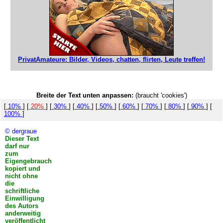
PrivatAmateure: Bilder, Videos, chatten, flirten, Leute treffen!
Breite der Text unten anpassen:
(braucht 'cookies')
[
10%
] [
20%
] [
30%
] [
40%
] [
50%
] [
60%
] [
70%
] [
80%
] [
90%
] [
100%
]
© dergraue
Dieser Text
darf nur
zum
Eigengebrauch
kopiert und
nicht ohne
die
schriftliche
Einwilligung
des Autors
anderweitig
veröffentlicht