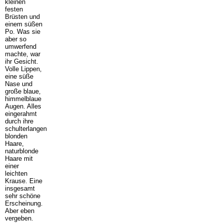
kleinen
festen
Brüsten und
einem süßen
Po. Was sie
aber so
umwerfend
machte, war
ihr Gesicht.
Volle Lippen,
eine süße
Nase und
große blaue,
himmelblaue
Augen. Alles
eingerahmt
durch ihre
schulterlangen
blonden
Haare,
naturblonde
Haare mit
einer
leichten
Krause. Eine
insgesamt
sehr schöne
Erscheinung.
Aber eben
vergeben.