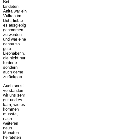
Bett
landeten.
Anita war ein
Vulkan im
Bett, liebte
es ausgiebig
genommen
zu werden
und war eine
genau so
gute
Liebhaberin,
die nicht nur
forderte
sondern
auch gerne
zurückgab.
Auch sonst
verstanden
wir uns sehr
gut und es
kam, wie es
kommen
musste,
nach
weiteren
neun
Monaten
heirateten