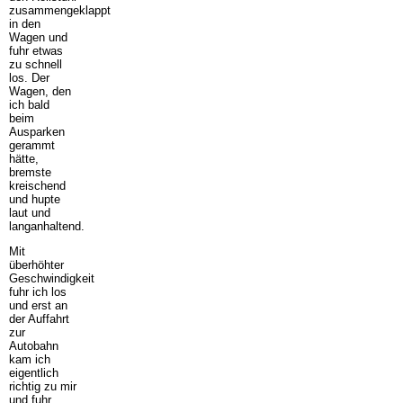
zusammengeklappt
in den
Wagen und
fuhr etwas
zu schnell
los. Der
Wagen, den
ich bald
beim
Ausparken
gerammt
hätte,
bremste
kreischend
und hupte
laut und
langanhaltend.
Mit
überhöhter
Geschwindigkeit
fuhr ich los
und erst an
der Auffahrt
zur
Autobahn
kam ich
eigentlich
richtig zu mir
und fuhr