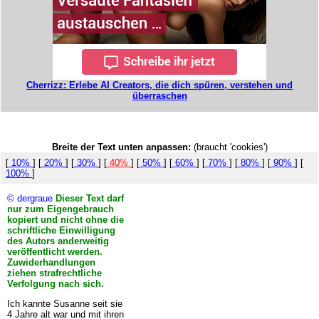
Cherrizz: Erlebe AI Creators, die dich spüren, verstehen und
überraschen
Breite der Text unten anpassen:
(braucht 'cookies')
[
10%
] [
20%
] [
30%
] [
40%
] [
50%
] [
60%
] [
70%
] [
80%
] [
90%
] [
100%
]
© dergraue
Dieser Text darf
nur zum Eigengebrauch
kopiert und nicht ohne die
schriftliche Einwilligung
des Autors anderweitig
veröffentlicht werden.
Zuwiderhandlungen
ziehen strafrechtliche
Verfolgung nach sich.
Ich kannte Susanne seit sie
4 Jahre alt war und mit ihren