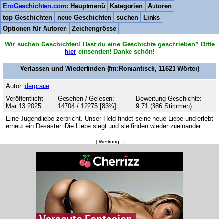
EroGeschichten.com
: Hauptmenü
Kategorien
Autoren
top Geschichten
neue Geschichten
suchen
Links
Optionen für Autoren
Zeichengrösse
Wir suchen Geschichten! Hast du eine Geschichte geschrieben? Bitte
hier
einsenden! Danke schön!
Verlassen und Wiederfinden
(fm:Romantisch,
11621
Wörter)
Autor:
dergraue
Veröffentlicht:
Gesehen / Gelesen:
Bewertung Geschichte:
Mar 13 2025
14704 / 12275 [83%]
9.71 (386 Stimmen)
Eine Jugendliebe zerbricht. Unser Held findet seine neue Liebe und erlebt
erneut ein Desaster. Die Liebe siegt und sie finden wieder zueinander.
[ Werbung: ]