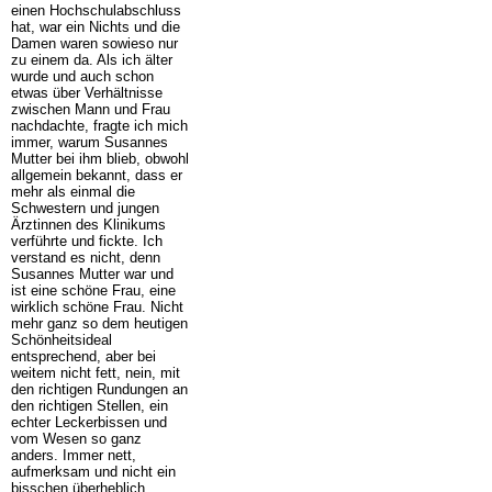
einen Hochschulabschluss
hat, war ein Nichts und die
Damen waren sowieso nur
zu einem da. Als ich älter
wurde und auch schon
etwas über Verhältnisse
zwischen Mann und Frau
nachdachte, fragte ich mich
immer, warum Susannes
Mutter bei ihm blieb, obwohl
allgemein bekannt, dass er
mehr als einmal die
Schwestern und jungen
Ärztinnen des Klinikums
verführte und fickte. Ich
verstand es nicht, denn
Susannes Mutter war und
ist eine schöne Frau, eine
wirklich schöne Frau. Nicht
mehr ganz so dem heutigen
Schönheitsideal
entsprechend, aber bei
weitem nicht fett, nein, mit
den richtigen Rundungen an
den richtigen Stellen, ein
echter Leckerbissen und
vom Wesen so ganz
anders. Immer nett,
aufmerksam und nicht ein
bisschen überheblich,