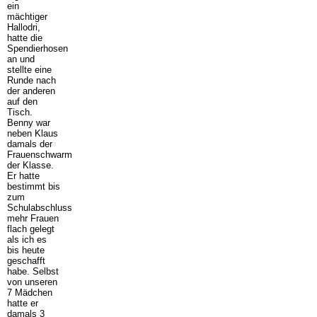
ein
mächtiger
Hallodri,
hatte die
Spendierhosen
an und
stellte eine
Runde nach
der anderen
auf den
Tisch.
Benny war
neben Klaus
damals der
Frauenschwarm
der Klasse.
Er hatte
bestimmt bis
zum
Schulabschluss
mehr Frauen
flach gelegt
als ich es
bis heute
geschafft
habe. Selbst
von unseren
7 Mädchen
hatte er
damals 3