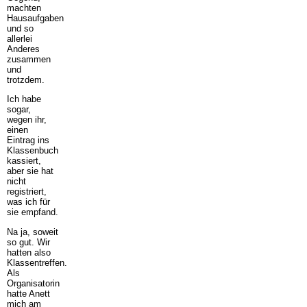
machten
Hausaufgaben
und so
allerlei
Anderes
zusammen
und
trotzdem.
Ich habe
sogar,
wegen ihr,
einen
Eintrag ins
Klassenbuch
kassiert,
aber sie hat
nicht
registriert,
was ich für
sie empfand.
Na ja, soweit
so gut. Wir
hatten also
Klassentreffen.
Als
Organisatorin
hatte Anett
mich am