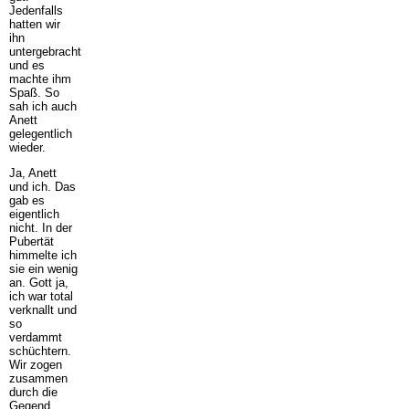
Jedenfalls
hatten wir
ihn
untergebracht
und es
machte ihm
Spaß. So
sah ich auch
Anett
gelegentlich
wieder.
Ja, Anett
und ich. Das
gab es
eigentlich
nicht. In der
Pubertät
himmelte ich
sie ein wenig
an. Gott ja,
ich war total
verknallt und
so
verdammt
schüchtern.
Wir zogen
zusammen
durch die
Gegend,