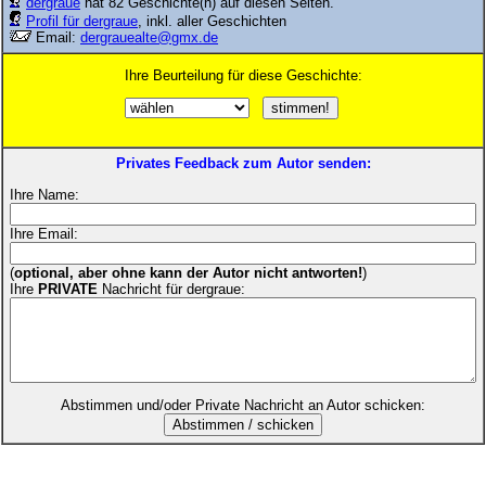
dergraue
hat 82 Geschichte(n) auf diesen Seiten.
Profil für dergraue
, inkl. aller Geschichten
Email:
dergrauealte@gmx.de
Ihre Beurteilung für diese Geschichte:
Privates Feedback zum Autor senden:
Ihre Name:
Ihre Email:
(
optional, aber ohne kann der Autor nicht antworten!
)
Ihre
PRIVATE
Nachricht für dergraue:
Abstimmen und/oder Private Nachricht an Autor schicken: