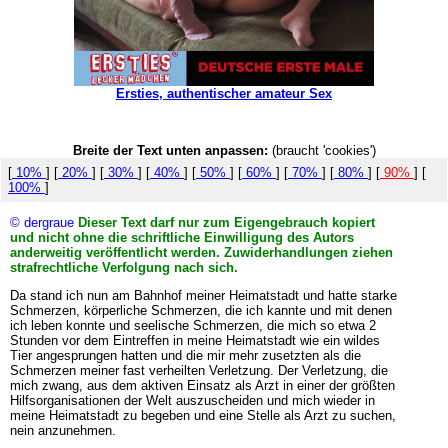
Ersties, authentischer amateur Sex
Breite der Text unten anpassen:
(braucht 'cookies')
[
10%
] [
20%
] [
30%
] [
40%
] [
50%
] [
60%
] [
70%
] [
80%
] [
90%
] [
100%
]
© dergraue
Dieser Text darf nur zum Eigengebrauch kopiert
und nicht ohne die schriftliche Einwilligung des Autors
anderweitig veröffentlicht werden. Zuwiderhandlungen ziehen
strafrechtliche Verfolgung nach sich.
Da stand ich nun am Bahnhof meiner Heimatstadt und hatte starke
Schmerzen, körperliche Schmerzen, die ich kannte und mit denen
ich leben konnte und seelische Schmerzen, die mich so etwa 2
Stunden vor dem Eintreffen in meine Heimatstadt wie ein wildes
Tier angesprungen hatten und die mir mehr zusetzten als die
Schmerzen meiner fast verheilten Verletzung. Der Verletzung, die
mich zwang, aus dem aktiven Einsatz als Arzt in einer der größten
Hilfsorganisationen der Welt auszuscheiden und mich wieder in
meine Heimatstadt zu begeben und eine Stelle als Arzt zu suchen,
nein anzunehmen.