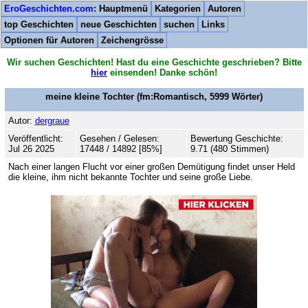
EroGeschichten.com
: Hauptmenü
Kategorien
Autoren
top Geschichten
neue Geschichten
suchen
Links
Optionen für Autoren
Zeichengrösse
Wir suchen Geschichten! Hast du eine Geschichte geschrieben? Bitte
hier
einsenden! Danke schön!
meine kleine Tochter
(fm:Romantisch,
5999
Wörter)
Autor:
dergraue
Veröffentlicht:
Gesehen / Gelesen:
Bewertung Geschichte:
Jul 26 2025
17448 / 14892 [85%]
9.71 (480 Stimmen)
Nach einer langen Flucht vor einer großen Demütigung findet unser Held
die kleine, ihm nicht bekannte Tochter und seine große Liebe.