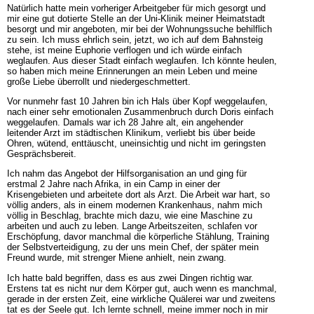
Natürlich hatte mein vorheriger Arbeitgeber für mich gesorgt und
mir eine gut dotierte Stelle an der Uni-Klinik meiner Heimatstadt
besorgt und mir angeboten, mir bei der Wohnungssuche behilflich
zu sein. Ich muss ehrlich sein, jetzt, wo ich auf dem Bahnsteig
stehe, ist meine Euphorie verflogen und ich würde einfach
weglaufen. Aus dieser Stadt einfach weglaufen. Ich könnte heulen,
so haben mich meine Erinnerungen an mein Leben und meine
große Liebe überrollt und niedergeschmettert.
Vor nunmehr fast 10 Jahren bin ich Hals über Kopf weggelaufen,
nach einer sehr emotionalen Zusammenbruch durch Doris einfach
weggelaufen. Damals war ich 28 Jahre alt, ein angehender
leitender Arzt im städtischen Klinikum, verliebt bis über beide
Ohren, wütend, enttäuscht, uneinsichtig und nicht im geringsten
Gesprächsbereit.
Ich nahm das Angebot der Hilfsorganisation an und ging für
erstmal 2 Jahre nach Afrika, in ein Camp in einer der
Krisengebieten und arbeitete dort als Arzt. Die Arbeit war hart, so
völlig anders, als in einem modernen Krankenhaus, nahm mich
völlig in Beschlag, brachte mich dazu, wie eine Maschine zu
arbeiten und auch zu leben. Lange Arbeitszeiten, schlafen vor
Erschöpfung, davor manchmal die körperliche Stählung, Training
der Selbstverteidigung, zu der uns mein Chef, der später mein
Freund wurde, mit strenger Miene anhielt, nein zwang.
Ich hatte bald begriffen, dass es aus zwei Dingen richtig war.
Erstens tat es nicht nur dem Körper gut, auch wenn es manchmal,
gerade in der ersten Zeit, eine wirkliche Quälerei war und zweitens
tat es der Seele gut. Ich lernte schnell, meine immer noch in mir