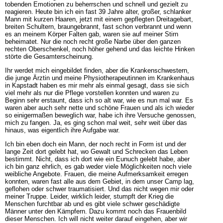
tobenden Emotionen zu beherrschen und schnell und gezielt zu
reagieren. Heute bin ich ein fast 39 Jahre alter, großer, schlanker
Mann mit kurzen Haaren, jetzt mit einem gepflegten Dreitagebart,
breiten Schultern, braungebrannt, fast schon verbrannt und wenn
es an meinem Körper Falten gab, waren sie auf meiner Stirn
beheimatet. Nur die noch recht große Narbe über den ganzen
rechten Oberschenkel, noch höher gehend und das leichte Hinken
störte die Gesamterscheinung.
Ihr werdet mich eingebildet finden, aber die Krankenschwestern,
die junge Ärztin und meine Physiotherapeutinnen im Krankenhaus
in Kapstadt haben es mir mehr als einmal gesagt, dass sie sich
viel mehr als nur die Pflege vorstellen konnten und waren zu
Beginn sehr erstaunt, dass ich so alt war, wie es nun mal war. Es
waren aber auch sehr nette und schöne Frauen und als ich wieder
so einigermaßen beweglich war, habe ich ihre Versuche genossen,
mich zu fangen. Ja, es ging schon mal weit, sehr weit über das
hinaus, was eigentlich ihre Aufgabe war.
Ich bin eben doch ein Mann, der noch recht in Form ist und der
lange Zeit dort gelebt hat, wo Gewalt und Schrecken das Leben
bestimmt. Nicht, dass ich dort wie ein Eunuch gelebt habe, aber
ich bin ganz ehrlich, es gab weder viele Möglichkeiten noch viele
weibliche Angebote. Frauen, die meine Aufmerksamkeit erregen
konnten, waren fast alle aus dem Gebiet, in dem unser Camp lag,
geflohen oder schwer traumatisiert. Und das nicht wegen mir oder
meiner Truppe. Leider, wirklich leider, stumpft der Krieg die
Menschen furchtbar ab und es gibt viele schwer geschädigte
Männer unter den Kämpfern. Dazu kommt noch das Frauenbild
dieser Menschen. Ich will nicht weiter darauf eingehen, aber wir