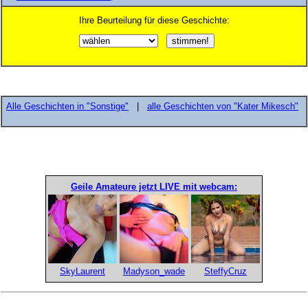
Ihre Beurteilung für diese Geschichte:
Alle Geschichten in "Sonstige"
|
alle Geschichten von "Kater Mikesch"
Geile Amateure jetzt LIVE mit webcam:
SkyLaurent
Madyson_wade
SteffyCruz