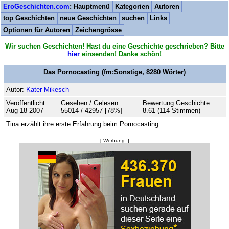
EroGeschichten.com
: Hauptmenü
Kategorien
Autoren
top Geschichten
neue Geschichten
suchen
Links
Optionen für Autoren
Zeichengrösse
Wir suchen Geschichten! Hast du eine Geschichte geschrieben? Bitte
hier
einsenden! Danke schön!
Das Pornocasting
(fm:Sonstige,
8280
Wörter)
Autor:
Kater Mikesch
Veröffentlicht:
Gesehen / Gelesen:
Bewertung Geschichte:
Aug 18 2007
55014 / 42957 [78%]
8.61 (114 Stimmen)
Tina erzählt ihre erste Erfahrung beim Pornocasting
[ Werbung: ]