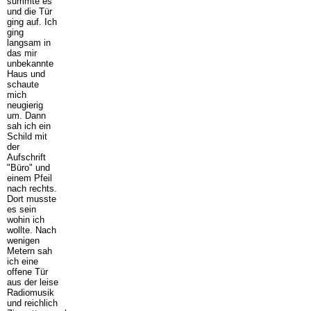
summte es
und die Tür
ging auf. Ich
ging
langsam in
das mir
unbekannte
Haus und
schaute
mich
neugierig
um. Dann
sah ich ein
Schild mit
der
Aufschrift
"Büro" und
einem Pfeil
nach rechts.
Dort musste
es sein
wohin ich
wollte. Nach
wenigen
Metern sah
ich eine
offene Tür
aus der leise
Radiomusik
und reichlich