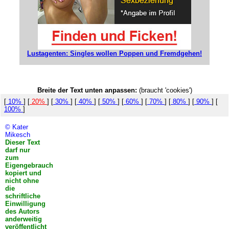
Lustagenten: Singles wollen Poppen und Fremdgehen!
Breite der Text unten anpassen:
(braucht 'cookies')
[
10%
] [
20%
] [
30%
] [
40%
] [
50%
] [
60%
] [
70%
] [
80%
] [
90%
] [
100%
]
© Kater
Mikesch
Dieser Text
darf nur
zum
Eigengebrauch
kopiert und
nicht ohne
die
schriftliche
Einwilligung
des Autors
anderweitig
veröffentlicht