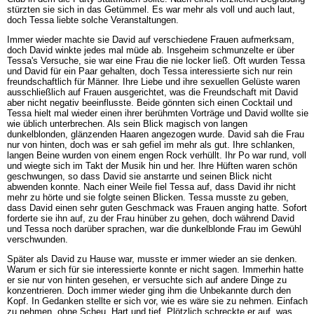
stürzten sie sich in das Getümmel. Es war mehr als voll und auch laut,
doch Tessa liebte solche Veranstaltungen.
Immer wieder machte sie David auf verschiedene Frauen aufmerksam,
doch David winkte jedes mal müde ab. Insgeheim schmunzelte er über
Tessa's Versuche, sie war eine Frau die nie locker ließ. Oft wurden Tessa
und David für ein Paar gehalten, doch Tessa interessierte sich nur rein
freundschaftlich für Männer. Ihre Liebe und ihre sexuellen Gelüste waren
ausschließlich auf Frauen ausgerichtet, was die Freundschaft mit David
aber nicht negativ beeinflusste. Beide gönnten sich einen Cocktail und
Tessa hielt mal wieder einen ihrer berühmten Vorträge und David wollte sie
wie üblich unterbrechen. Als sein Blick magisch von langen
dunkelblonden, glänzenden Haaren angezogen wurde. David sah die Frau
nur von hinten, doch was er sah gefiel im mehr als gut. Ihre schlanken,
langen Beine wurden von einem engen Rock verhüllt. Ihr Po war rund, voll
und wiegte sich im Takt der Musik hin und her. Ihre Hüften waren schön
geschwungen, so dass David sie anstarrte und seinen Blick nicht
abwenden konnte. Nach einer Weile fiel Tessa auf, dass David ihr nicht
mehr zu hörte und sie folgte seinen Blicken. Tessa musste zu geben,
dass David einen sehr guten Geschmack was Frauen anging hatte. Sofort
forderte sie ihn auf, zu der Frau hinüber zu gehen, doch während David
und Tessa noch darüber sprachen, war die dunkelblonde Frau im Gewühl
verschwunden.
Später als David zu Hause war, musste er immer wieder an sie denken.
Warum er sich für sie interessierte konnte er nicht sagen. Immerhin hatte
er sie nur von hinten gesehen, er versuchte sich auf andere Dinge zu
konzentrieren. Doch immer wieder ging ihm die Unbekannte durch den
Kopf. In Gedanken stellte er sich vor, wie es wäre sie zu nehmen. Einfach
zu nehmen, ohne Scheu. Hart und tief. Plötzlich schreckte er auf, was