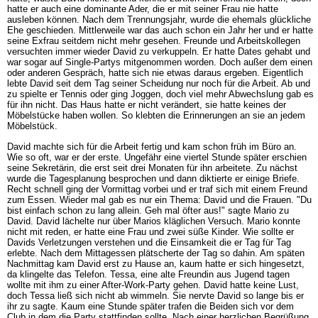
hatte er auch eine dominante Ader, die er mit seiner Frau nie hatte
ausleben können. Nach dem Trennungsjahr, wurde die ehemals glückliche
Ehe geschieden. Mittlerweile war das auch schon ein Jahr her und er hatte
seine Exfrau seitdem nicht mehr gesehen. Freunde und Arbeitskollegen
versuchten immer wieder David zu verkuppeln. Er hatte Dates gehabt und
war sogar auf Single-Partys mitgenommen worden. Doch außer dem einen
oder anderen Gespräch, hatte sich nie etwas daraus ergeben. Eigentlich
lebte David seit dem Tag seiner Scheidung nur noch für die Arbeit. Ab und
zu spielte er Tennis oder ging Joggen, doch viel mehr Abwechslung gab es
für ihn nicht. Das Haus hatte er nicht verändert, sie hatte keines der
Möbelstücke haben wollen. So klebten die Erinnerungen an sie an jedem
Möbelstück.
David machte sich für die Arbeit fertig und kam schon früh im Büro an.
Wie so oft, war er der erste. Ungefähr eine viertel Stunde später erschien
seine Sekretärin, die erst seit drei Monaten für ihn arbeitete. Zu nächst
wurde die Tagesplanung besprochen und dann diktierte er einige Briefe.
Recht schnell ging der Vormittag vorbei und er traf sich mit einem Freund
zum Essen. Wieder mal gab es nur ein Thema: David und die Frauen. "Du
bist einfach schon zu lang allein. Geh mal öfter aus!" sagte Mario zu
David. David lächelte nur über Marios kläglichen Versuch. Mario konnte
nicht mit reden, er hatte eine Frau und zwei süße Kinder. Wie sollte er
Davids Verletzungen verstehen und die Einsamkeit die er Tag für Tag
erlebte. Nach dem Mittagessen plätscherte der Tag so dahin. Am späten
Nachmittag kam David erst zu Hause an, kaum hatte er sich hingesetzt,
da klingelte das Telefon. Tessa, eine alte Freundin aus Jugend tagen
wollte mit ihm zu einer After-Work-Party gehen. David hatte keine Lust,
doch Tessa ließ sich nicht ab wimmeln. Sie nervte David so lange bis er
ihr zu sagte. Kaum eine Stunde später trafen die Beiden sich vor dem
Club in dem die Party stattfinden sollte. Nach einer herzlichen Begrüßung