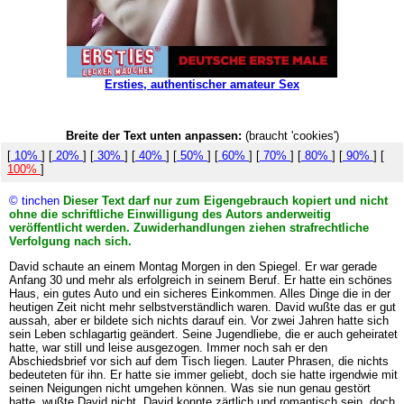
Ersties, authentischer amateur Sex
Breite der Text unten anpassen:
(braucht 'cookies')
[
10%
] [
20%
] [
30%
] [
40%
] [
50%
] [
60%
] [
70%
] [
80%
] [
90%
] [
100%
]
© tinchen
Dieser Text darf nur zum Eigengebrauch kopiert und nicht
ohne die schriftliche Einwilligung des Autors anderweitig
veröffentlicht werden. Zuwiderhandlungen ziehen strafrechtliche
Verfolgung nach sich.
David schaute an einem Montag Morgen in den Spiegel. Er war gerade
Anfang 30 und mehr als erfolgreich in seinem Beruf. Er hatte ein schönes
Haus, ein gutes Auto und ein sicheres Einkommen. Alles Dinge die in der
heutigen Zeit nicht mehr selbstverständlich waren. David wußte das er gut
aussah, aber er bildete sich nichts darauf ein. Vor zwei Jahren hatte sich
sein Leben schlagartig geändert. Seine Jugendliebe, die er auch geheiratet
hatte, war still und leise ausgezogen. Immer noch sah er den
Abschiedsbrief vor sich auf dem Tisch liegen. Lauter Phrasen, die nichts
bedeuteten für ihn. Er hatte sie immer geliebt, doch sie hatte irgendwie mit
seinen Neigungen nicht umgehen können. Was sie nun genau gestört
hatte, wußte David nicht. David konnte zärtlich und romantisch sein, doch