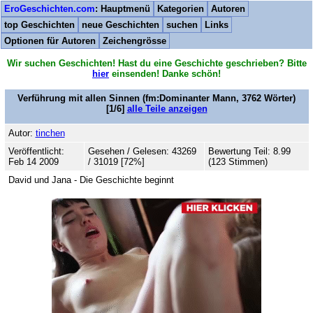
EroGeschichten.com
: Hauptmenü
Kategorien
Autoren
top Geschichten
neue Geschichten
suchen
Links
Optionen für Autoren
Zeichengrösse
Wir suchen Geschichten! Hast du eine Geschichte geschrieben? Bitte
hier
einsenden! Danke schön!
Verführung mit allen Sinnen
(fm:Dominanter Mann,
3762
Wörter)
[1/6]
alle Teile anzeigen
Autor:
tinchen
Veröffentlicht:
Gesehen / Gelesen: 43269
Bewertung Teil: 8.99
Feb 14 2009
/ 31019 [72%]
(123 Stimmen)
David und Jana - Die Geschichte beginnt