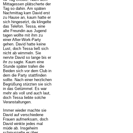
Mittagessen plätscherte der
Tag so dahin. Am späten
Nachmittag kam David erst
zu Hause an, kaum hatte er
sich hingesetzt, da klingelte
das Telefon. Tessa, eine
alte Freundin aus Jugend
tagen wollte mit ihm zu
einer After-Work-Party
gehen. David hatte keine
Lust, doch Tessa ließ sich
nicht ab wimmeln. Sie
nervte David so lange bis er
ihr zu sagte. Kaum eine
Stunde später trafen die
Beiden sich vor dem Club in
dem die Party stattfinden
sollte. Nach einer herzlichen
Begrüßung stürzten sie sich
in das Getümmel. Es war
mehr als voll und auch laut,
doch Tessa liebte solche
Veranstaltungen.
Immer wieder machte sie
David auf verschiedene
Frauen aufmerksam, doch
David winkte jedes mal
müde ab. Insgeheim
schmunzelte er über