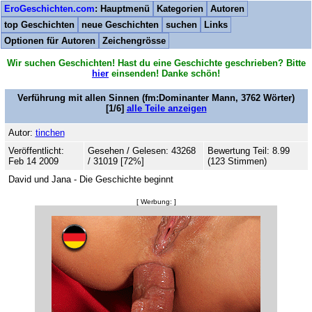
EroGeschichten.com
: Hauptmenü
Kategorien
Autoren
top Geschichten
neue Geschichten
suchen
Links
Optionen für Autoren
Zeichengrösse
Wir suchen Geschichten! Hast du eine Geschichte geschrieben? Bitte
hier
einsenden! Danke schön!
Verführung mit allen Sinnen
(fm:Dominanter Mann,
3762
Wörter)
[1/6]
alle Teile anzeigen
Autor:
tinchen
Veröffentlicht:
Gesehen / Gelesen: 43268
Bewertung Teil: 8.99
Feb 14 2009
/ 31019 [72%]
(123 Stimmen)
David und Jana - Die Geschichte beginnt
[ Werbung: ]