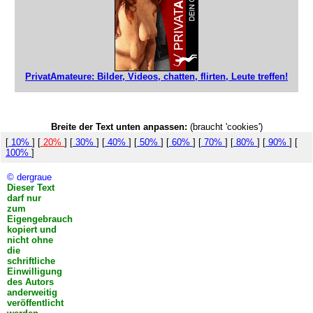
PrivatAmateure: Bilder, Videos, chatten, flirten, Leute treffen!
Breite der Text unten anpassen:
(braucht 'cookies')
[
10%
] [
20%
] [
30%
] [
40%
] [
50%
] [
60%
] [
70%
] [
80%
] [
90%
] [
100%
]
© dergraue
Dieser Text
darf nur
zum
Eigengebrauch
kopiert und
nicht ohne
die
schriftliche
Einwilligung
des Autors
anderweitig
veröffentlicht