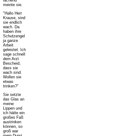
lachend
meinte sie.
"Hallo Herr
Krause, sind
sie endlich
wach. Da
haben ihre
Schutzengel
ja ganze
Arbeit
geleistet. Ich
sage schnell
dem Arzt
Bescheid,
dass sie
wach sind.
Wollen sie
etwas
trinken?"
Sie setzte
das Glas an
meine
Lippen und
ich hätte ein
großes Faß
austrinken
können, so
groß war
mein Durst.