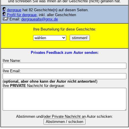
und schreiben Sie was Ihnen an der Geschichte (nicht) gefallen hat.
dergraue
hat 82 Geschichte(n) auf diesen Seiten.
Profil für dergraue
, inkl. aller Geschichten
Email:
dergrauealte@gmx.de
Ihre Beurteilung für diese Geschichte:
Privates Feedback zum Autor senden:
Ihre Name:
Ihre Email:
(
optional, aber ohne kann der Autor nicht antworten!
)
Ihre
PRIVATE
Nachricht für dergraue:
Abstimmen und/oder Private Nachricht an Autor schicken: