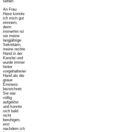
sehen.
An Frau
Hase konnte
ich mich gut
erinnern,
denn
immerhin ist
sie meine
langjährige
Sekretärin,
meine rechte
Hand in der
Kanzlei und
wurde immer
hinter
vorgehaltener
Hand als die
graue
Eminenz
bezeichnet.
Sie war
völlig
aufgelöst
und konnte
sich bald
nicht
beruhigen,
erst
nachdem ich