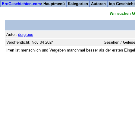
EroGeschichten.com
: Hauptmenü
Kategorien
Autoren
top Geschich
Wir suchen G
Autor:
dergraue
Veröffentlicht: Nov 04 2024
Gesehen / Gelese
Irren ist menschlich und Vergeben manchmal besser als der ersten Einge