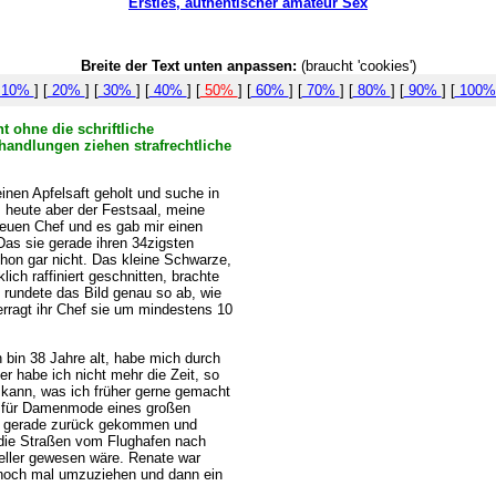
Ersties, authentischer amateur Sex
Breite der Text unten anpassen:
(braucht 'cookies')
10%
] [
20%
] [
30%
] [
40%
] [
50%
] [
60%
] [
70%
] [
80%
] [
90%
] [
100
t ohne die schriftliche
handlungen ziehen strafrechtliche
inen Apfelsaft geholt und suche in
heute aber der Festsaal, meine
neuen Chef und es gab mir einen
Das sie gerade ihren 34zigsten
chon gar nicht. Das kleine Schwarze,
ch raffiniert geschnitten, brachte
 rundete das Bild genau so ab, wie
erragt ihr Chef sie um mindestens 10
h bin 38 Jahre alt, habe mich durch
r habe ich nicht mehr die Zeit, so
n kann, was ich früher gerne gemacht
fer für Damenmode eines großen
ch gerade zurück gekommen und
d die Straßen vom Flughafen nach
eller gewesen wäre. Renate war
h noch mal umzuziehen und dann ein