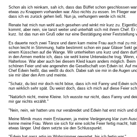
Schon als ich reinkam, sah ich, dass das Büffet schon geschlossen war
etwas zu Knappern vorhanden war. Also nichts zu essen. Im Flieger war
dass ich es zurück gehen ließ. Nun ja, verhungern werde ich nicht.
Renate hat mich nun wohl auch gesehen und winkt mir kurz zu. Eigentlich
kommt, aber nein, sie tanzt weiter und unterhält sich mit ihrem Chef. Er
kurz. Ist das nun ein Gruß oder nur eine Bestätigung einer Feststellung
Es dauerte noch zwei Tänze und dann kam meine Frau auch mal zu mir.
schon leicht in Stimmung, hatte bestimmt schon ein paar Gläser Sekt g
einem Küsschen auf die Wange. Wir unterhielten uns kurz und dann durfte
in den Armen merkte ich, dass sie wohl keine Unterwäsche trug. Wenn, 
Halterlose. War aber auch bei diesem Kleid kaum anders möglich. Beim 
schönen Feier und wie angenehm die Gesellschaft von Edwin ist. Auf mein
Chef Edwin heißt, das weißt du doch. Dabei sah sie mir in die Augen und 
sie mir über den Arm und meinte.
"Schatz, du bist mir doch nicht böse, dass ich mit Fanny und Edwin sc
nun wirklich sehr spät. Du weist doch, dass ich mich auf diese Feier sc
"Natürlich nicht, meine Kleine. Ich wusste nur nicht, dass Fanny und de
mir gar nichts erzählt."
"Nein, nein, wir hatten uns nur verabredet und Edwin hat erst mich und 
Meine Mimik muss mein Erstaunen, ja meine Verärgerung klar zum Ausd
kenne meine Frau. Wenn sie sich für eine solche Feier fertig macht, hält
etwas länger. Und dann setzte sie den Schlusspunkt.
"Edwin hat ganz artig im Wohnzimmer gewartet, bis ich fertig war."