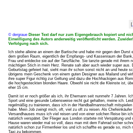
[
© dergraue
Dieser Text darf nur zum Eigengebrauch kopiert und nich
Einwilligung des Autors anderweitig veröffentlicht werden. Zuwider
Verfolgung nach sich.
Ich stehe alleine an einem der Bartische und habe mir gegen den Durst e
dem großen Raum, eigentlich der Empfangs- und Kassenraum der Bank, 
Frau und entdecke sie auf der Tanzfläche. Sie tanzte gerade mit ihrem 
mächtigen Stich in mein Herz. Renate sah aber auch wieder super aus. 
Geburtstag gefeiert hat, sieht man ihr schon sonst nicht an und heute s
übrigens mein Geschenk von einem guten Designer aus Mailand und wirkli
ihre super Figur richtig zur Geltung und dazu die Hochhackigen aus Rom
die hochgesteckten blonden Haare. Obwohl sie nicht die Kleinste ist, üb
eher 15 cm.
Damit ist er noch größer als ich, ihr Ehemann seit nunmehr 7 Jahren. Ic
Sport und eine gesunde Lebensweise recht gut gehalten, meine ich. Leide
regelmäßig zu trainieren, dass ich in der Handballmannschaft mitspiele
habe. Mein Job zwingt mich, oft, viel zu oft zu reisen. Als Chefeinkäu
Versandhauses muss ich viel reisen und von einer solchen Reise bin i
natürlich verspätet. Der Flieger aus London startete mit Verspätung un
Hause waren wieder mal so voll, dass man mit dem Fahrrad sicher schn
natürlich schon zur Firmenfeier los und ich schaffte es gerade so, mic
Taxi zu bekommen.