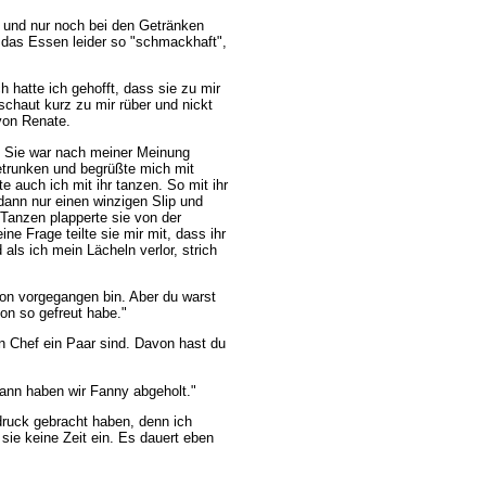
 und nur noch bei den Getränken
 das Essen leider so "schmackhaft",
 hatte ich gehofft, dass sie zu mir
 schaut kurz zu mir rüber und nickt
 von Renate.
 Sie war nach meiner Meinung
etrunken und begrüßte mich mit
 auch ich mit ihr tanzen. So mit ihr
dann nur einen winzigen Slip und
Tanzen plapperte sie von der
e Frage teilte sie mir mit, dass ihr
als ich mein Lächeln verlor, strich
hon vorgegangen bin. Aber du warst
hon so gefreut habe."
in Chef ein Paar sind. Davon hast du
dann haben wir Fanny abgeholt."
ruck gebracht haben, denn ich
 sie keine Zeit ein. Es dauert eben