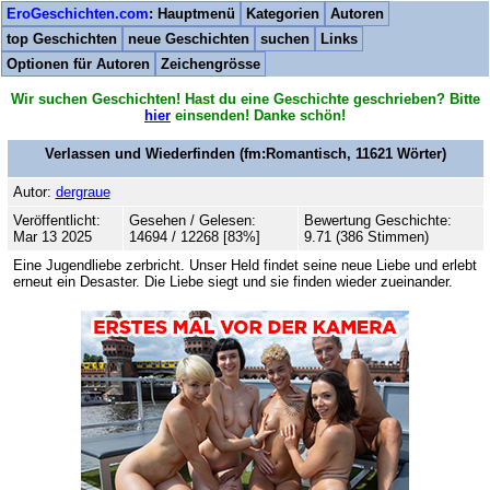
EroGeschichten.com
: Hauptmenü
Kategorien
Autoren
top Geschichten
neue Geschichten
suchen
Links
Optionen für Autoren
Zeichengrösse
Wir suchen Geschichten! Hast du eine Geschichte geschrieben? Bitte
hier
einsenden! Danke schön!
Verlassen und Wiederfinden
(fm:Romantisch,
11621
Wörter)
Autor:
dergraue
Veröffentlicht:
Gesehen / Gelesen:
Bewertung Geschichte:
Mar 13 2025
14694 / 12268 [83%]
9.71 (386 Stimmen)
Eine Jugendliebe zerbricht. Unser Held findet seine neue Liebe und erlebt
erneut ein Desaster. Die Liebe siegt und sie finden wieder zueinander.