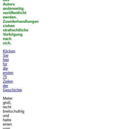
Autors
anderweitig
veröffentlicht
werden.
Zuwiderhandlungen
ziehen
strafrechtliche
Verfolgung
nach
sich.
Klicken
Sie
hier
für
die
ersten
75
Zeilen
der
Geschichte
Meter
groß,
recht
breitschultrig
und
hatte
einen
vom