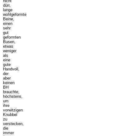
nicht
dürr,
lange
wohlgeformte
Beine,
einen
sehr
gut
geformten
Busen,
etwas
weniger
als
eine
gute
Handvoll,
der
aber
keinen
BH
brauchte,
höchstens,
um
ihre
vorwitzigen
Knubbel
zu
verstecken,
die
immer