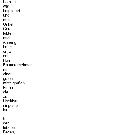
Familie
war
begeistert
und
mein
Onkel
Gerd
lobte
mich.
Ahnung
hatte
er ja,
der
Herr
Bauunternehmer
mit
einer
guten
mittelgroßen
Firma,
die
auf
Hochbau
eingestellt
ist.
In
den
letzten
Ferien,