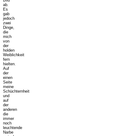
Bild
ab.
Es
gab
jedoch
zwei
Dinge,
die
mich
von
der
holden
Weiblichkeit
fern
hielten.
Auf
der
einen
Seite
meine
Schüchternheit
und
auf
der
anderen
die
immer
noch
leuchtende
Narbe