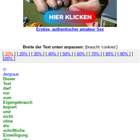
Ersties, authentischer amateur Sex
Breite der Text unten anpassen:
(braucht 'cookies')
[
10%
] [
20%
] [
30%
] [
40%
] [
50%
] [
60%
] [
70%
] [
80%
] [
90%
] [
100%
]
©
dergraue
Dieser
Text
darf
nur
zum
Eigengebrauch
kopiert
und
nicht
ohne
die
schriftliche
Einwilligung
des