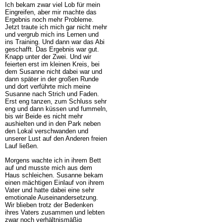
Ich bekam zwar viel Lob für mein
Eingreifen, aber mir machte das
Ergebnis noch mehr Probleme.
Jetzt traute ich mich gar nicht mehr
und vergrub mich ins Lernen und
ins Training. Und dann war das Abi
geschafft. Das Ergebnis war gut.
Knapp unter der Zwei. Und wir
feierten erst im kleinen Kreis, bei
dem Susanne nicht dabei war und
dann später in der großen Runde
und dort verführte mich meine
Susanne nach Strich und Faden.
Erst eng tanzen, zum Schluss sehr
eng und dann küssen und fummeln,
bis wir Beide es nicht mehr
aushielten und in den Park neben
den Lokal verschwanden und
unserer Lust auf den Anderen freien
Lauf ließen.
Morgens wachte ich in ihrem Bett
auf und musste mich aus dem
Haus schleichen. Susanne bekam
einen mächtigen Einlauf von ihrem
Vater und hatte dabei eine sehr
emotionale Auseinandersetzung.
Wir blieben trotz der Bedenken
ihres Vaters zusammen und lebten
zwar noch verhältnismäßig