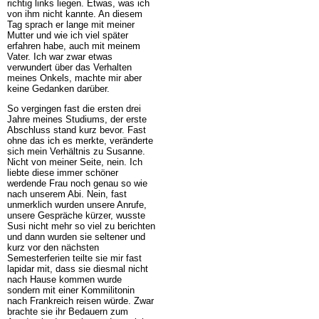
richtig links liegen. Etwas, was ich
von ihm nicht kannte. An diesem
Tag sprach er lange mit meiner
Mutter und wie ich viel später
erfahren habe, auch mit meinem
Vater. Ich war zwar etwas
verwundert über das Verhalten
meines Onkels, machte mir aber
keine Gedanken darüber.
So vergingen fast die ersten drei
Jahre meines Studiums, der erste
Abschluss stand kurz bevor. Fast
ohne das ich es merkte, veränderte
sich mein Verhältnis zu Susanne.
Nicht von meiner Seite, nein. Ich
liebte diese immer schöner
werdende Frau noch genau so wie
nach unserem Abi. Nein, fast
unmerklich wurden unsere Anrufe,
unsere Gespräche kürzer, wusste
Susi nicht mehr so viel zu berichten
und dann wurden sie seltener und
kurz vor den nächsten
Semesterferien teilte sie mir fast
lapidar mit, dass sie diesmal nicht
nach Hause kommen wurde
sondern mit einer Kommilitonin
nach Frankreich reisen würde. Zwar
brachte sie ihr Bedauern zum