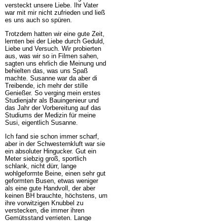
versteckt unsere Liebe. Ihr Vater
war mit mir nicht zufrieden und ließ
es uns auch so spüren.
Trotzdem hatten wir eine gute Zeit,
lernten bei der Liebe durch Geduld,
Liebe und Versuch. Wir probierten
aus, was wir so in Filmen sahen,
sagten uns ehrlich die Meinung und
behielten das, was uns Spaß
machte. Susanne war da aber di
Treibende, ich mehr der stille
Genießer. So verging mein erstes
Studienjahr als Bauingenieur und
das Jahr der Vorbereitung auf das
Studiums der Medizin für meine
Susi, eigentlich Susanne.
Ich fand sie schon immer scharf,
aber in der Schwesternkluft war sie
ein absoluter Hingucker. Gut ein
Meter siebzig groß, sportlich
schlank, nicht dürr, lange
wohlgeformte Beine, einen sehr gut
geformten Busen, etwas weniger
als eine gute Handvoll, der aber
keinen BH brauchte, höchstens, um
ihre vorwitzigen Knubbel zu
verstecken, die immer ihren
Gemütsstand verrieten. Lange