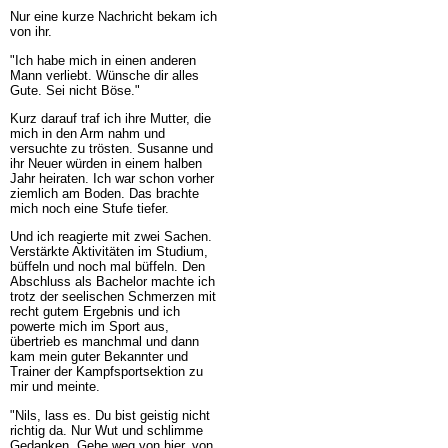
Nur eine kurze Nachricht bekam ich
von ihr.
"Ich habe mich in einen anderen
Mann verliebt. Wünsche dir alles
Gute. Sei nicht Böse."
Kurz darauf traf ich ihre Mutter, die
mich in den Arm nahm und
versuchte zu trösten. Susanne und
ihr Neuer würden in einem halben
Jahr heiraten. Ich war schon vorher
ziemlich am Boden. Das brachte
mich noch eine Stufe tiefer.
Und ich reagierte mit zwei Sachen.
Verstärkte Aktivitäten im Studium,
büffeln und noch mal büffeln. Den
Abschluss als Bachelor machte ich
trotz der seelischen Schmerzen mit
recht gutem Ergebnis und ich
powerte mich im Sport aus,
übertrieb es manchmal und dann
kam mein guter Bekannter und
Trainer der Kampfsportsektion zu
mir und meinte.
"Nils, lass es. Du bist geistig nicht
richtig da. Nur Wut und schlimme
Gedanken. Gehe weg von hier, von