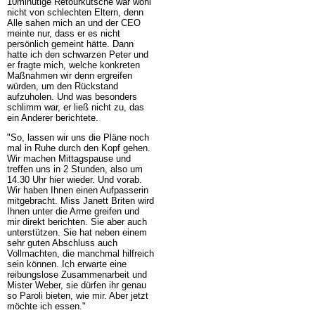
10minutige Retourkutsche war wohl
nicht von schlechten Eltern, denn
Alle sahen mich an und der CEO
meinte nur, dass er es nicht
persönlich gemeint hätte. Dann
hatte ich den schwarzen Peter und
er fragte mich, welche konkreten
Maßnahmen wir denn ergreifen
würden, um den Rückstand
aufzuholen. Und was besonders
schlimm war, er ließ nicht zu, das
ein Anderer berichtete.
"So, lassen wir uns die Pläne noch
mal in Ruhe durch den Kopf gehen.
Wir machen Mittagspause und
treffen uns in 2 Stunden, also um
14.30 Uhr hier wieder. Und vorab.
Wir haben Ihnen einen Aufpasserin
mitgebracht. Miss Janett Briten wird
Ihnen unter die Arme greifen und
mir direkt berichten. Sie aber auch
unterstützen. Sie hat neben einem
sehr guten Abschluss auch
Vollmachten, die manchmal hilfreich
sein können. Ich erwarte eine
reibungslose Zusammenarbeit und
Mister Weber, sie dürfen ihr genau
so Paroli bieten, wie mir. Aber jetzt
möchte ich essen."