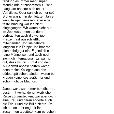
fand ich es immer mehr super,
ständig mit ihr zusammen zu sein.
Langsam änderte sich unser
Verhältnis. Oder sah ich es nur so?
Sicher war ich in den letzten Jahren
kein Heiliger gewesen, aber eine
feste Bindung war ich nicht
eingegangen. Wir waren nicht nur
im Job zusammen sondern
verbrachten auch die wenige
Freizeit fast ausschließlich
miteinander. Und sie gehörte
langsam zur Truppe und brachte
sich richtig gut ein. Eigentlich eine
reine Männerwelt und auch noch
ziemlich international. Es war nur
gut, dass wir nicht total von der
Außenwelt abgeschnitten waren,
denn meine Kollegen aus den
südeuropäischen Ländern waren bei
Frauen keine Kostverächter und
schon richtige Machos.
Janett war zwar immer bemüht, ihre
bestimmt vorhandenen weiblichen
Reize zu verstecken, war aber doch
eine Frau und daran änderte auch
die Frisur und die Brille nichts. Da
ich schon sehr eng mit ihr
zusammen arbeitete, kam es schon