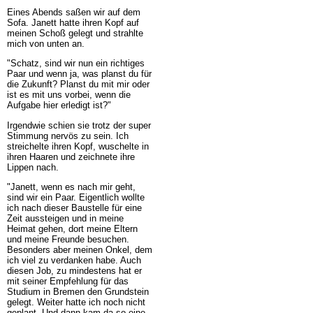
Eines Abends saßen wir auf dem
Sofa. Janett hatte ihren Kopf auf
meinen Schoß gelegt und strahlte
mich von unten an.
"Schatz, sind wir nun ein richtiges
Paar und wenn ja, was planst du für
die Zukunft? Planst du mit mir oder
ist es mit uns vorbei, wenn die
Aufgabe hier erledigt ist?"
Irgendwie schien sie trotz der super
Stimmung nervös zu sein. Ich
streichelte ihren Kopf, wuschelte in
ihren Haaren und zeichnete ihre
Lippen nach.
"Janett, wenn es nach mir geht,
sind wir ein Paar. Eigentlich wollte
ich nach dieser Baustelle für eine
Zeit aussteigen und in meine
Heimat gehen, dort meine Eltern
und meine Freunde besuchen.
Besonders aber meinen Onkel, dem
ich viel zu verdanken habe. Auch
diesen Job, zu mindestens hat er
mit seiner Empfehlung für das
Studium in Bremen den Grundstein
gelegt. Weiter hatte ich noch nicht
geplant. Und dann kam da so eine