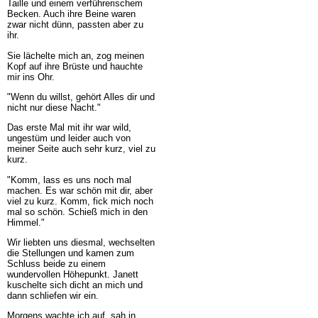
Taille und einem verführerischem
Becken. Auch ihre Beine waren
zwar nicht dünn, passten aber zu
ihr.
Sie lächelte mich an, zog meinen
Kopf auf ihre Brüste und hauchte
mir ins Ohr.
"Wenn du willst, gehört Alles dir und
nicht nur diese Nacht."
Das erste Mal mit ihr war wild,
ungestüm und leider auch von
meiner Seite auch sehr kurz, viel zu
kurz.
"Komm, lass es uns noch mal
machen. Es war schön mit dir, aber
viel zu kurz. Komm, fick mich noch
mal so schön. Schieß mich in den
Himmel."
Wir liebten uns diesmal, wechselten
die Stellungen und kamen zum
Schluss beide zu einem
wundervollen Höhepunkt. Janett
kuschelte sich dicht an mich und
dann schliefen wir ein.
Morgens wachte ich auf, sah in