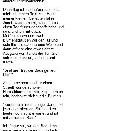
anderer Lebensabschnitt."
Dann flog ich nach Wien und ließ
mich mit einem Taxi zum Haus
meiner kleinen Geliebten fahren.
Janett wusste nicht, dass ich es
einen Tag früher geschafft habe und
so stand ich mit etwas
Muffensausen und zwei
Blumensträußen vor der Tür und
schellte. Es dauerte eine Weile und
dann öffnete eine etwas ältere
Ausgabe von Janett die Tür. Sie
sah mich kurz an, lächelte und
fragte.
"Sind sie Nils, der Bauingenieur
Nils?"
Als ich bejahrte und ihr einen
Strauß wunderschöner
Herbstblumen reichte, zog sie mich
rein, bedankte sich für die Blumen.
"Komm rein, mein Junge. Janett ist
jetzt aber nicht da. Sie hat dich
heute noch nicht erwartet und ist
mit Julius ins Bad."
Ich fragte sie, wo das Bad denn
wäre, sie erklärte es mir und ich