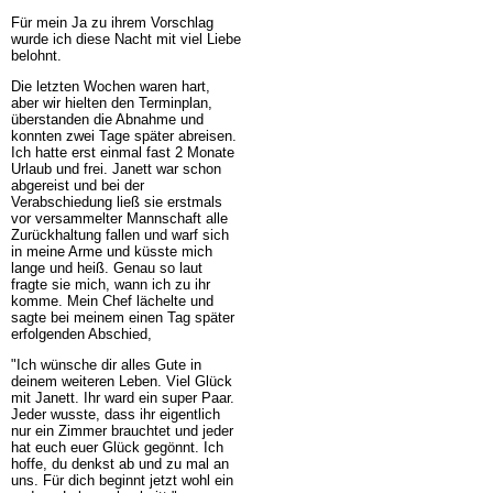
Für mein Ja zu ihrem Vorschlag
wurde ich diese Nacht mit viel Liebe
belohnt.
Die letzten Wochen waren hart,
aber wir hielten den Terminplan,
überstanden die Abnahme und
konnten zwei Tage später abreisen.
Ich hatte erst einmal fast 2 Monate
Urlaub und frei. Janett war schon
abgereist und bei der
Verabschiedung ließ sie erstmals
vor versammelter Mannschaft alle
Zurückhaltung fallen und warf sich
in meine Arme und küsste mich
lange und heiß. Genau so laut
fragte sie mich, wann ich zu ihr
komme. Mein Chef lächelte und
sagte bei meinem einen Tag später
erfolgenden Abschied,
"Ich wünsche dir alles Gute in
deinem weiteren Leben. Viel Glück
mit Janett. Ihr ward ein super Paar.
Jeder wusste, dass ihr eigentlich
nur ein Zimmer brauchtet und jeder
hat euch euer Glück gegönnt. Ich
hoffe, du denkst ab und zu mal an
uns. Für dich beginnt jetzt wohl ein