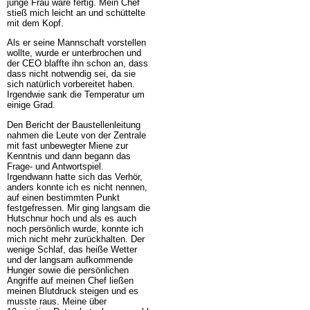
junge Frau wäre fertig. Mein Chef
stieß mich leicht an und schüttelte
mit dem Kopf.
Als er seine Mannschaft vorstellen
wollte, wurde er unterbrochen und
der CEO blaffte ihn schon an, dass
dass nicht notwendig sei, da sie
sich natürlich vorbereitet haben.
Irgendwie sank die Temperatur um
einige Grad.
Den Bericht der Baustellenleitung
nahmen die Leute von der Zentrale
mit fast unbewegter Miene zur
Kenntnis und dann begann das
Frage- und Antwortspiel.
Irgendwann hatte sich das Verhör,
anders konnte ich es nicht nennen,
auf einen bestimmten Punkt
festgefressen. Mir ging langsam die
Hutschnur hoch und als es auch
noch persönlich wurde, konnte ich
mich nicht mehr zurückhalten. Der
wenige Schlaf, das heiße Wetter
und der langsam aufkommende
Hunger sowie die persönlichen
Angriffe auf meinen Chef ließen
meinen Blutdruck steigen und es
musste raus. Meine über