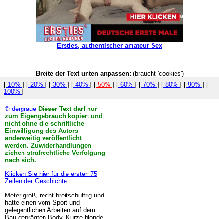
Ersties, authentischer amateur Sex
Breite der Text unten anpassen:
(braucht 'cookies')
[
10%
] [
20%
] [
30%
] [
40%
] [
50%
] [
60%
] [
70%
] [
80%
] [
90%
] [
100%
]
© dergraue
Dieser Text darf nur
zum Eigengebrauch kopiert und
nicht ohne die schriftliche
Einwilligung des Autors
anderweitig veröffentlicht
werden. Zuwiderhandlungen
ziehen strafrechtliche Verfolgung
nach sich.
Klicken Sie hier für die ersten 75
Zeilen der Geschichte
Meter groß, recht breitschultrig und
hatte einen vom Sport und
gelegentlichen Arbeiten auf dem
Bau geprägten Body. Kurze blonde