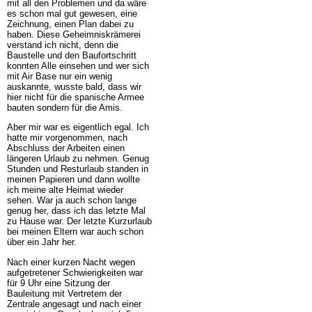
mit all den Problemen und da wäre
es schon mal gut gewesen, eine
Zeichnung, einen Plan dabei zu
haben. Diese Geheimniskrämerei
verstand ich nicht, denn die
Baustelle und den Baufortschritt
konnten Alle einsehen und wer sich
mit Air Base nur ein wenig
auskannte, wusste bald, dass wir
hier nicht für die spanische Armee
bauten sondern für die Amis.
Aber mir war es eigentlich egal. Ich
hatte mir vorgenommen, nach
Abschluss der Arbeiten einen
längeren Urlaub zu nehmen. Genug
Stunden und Resturlaub standen in
meinen Papieren und dann wollte
ich meine alte Heimat wieder
sehen. War ja auch schon lange
genug her, dass ich das letzte Mal
zu Hause war. Der letzte Kurzurlaub
bei meinen Eltern war auch schon
über ein Jahr her.
Nach einer kurzen Nacht wegen
aufgetretener Schwierigkeiten war
für 9 Uhr eine Sitzung der
Bauleitung mit Vertretern der
Zentrale angesagt und nach einer