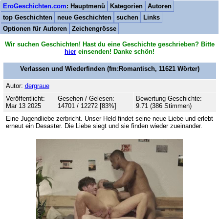
EroGeschichten.com
: Hauptmenü
Kategorien
Autoren
top Geschichten
neue Geschichten
suchen
Links
Optionen für Autoren
Zeichengrösse
Wir suchen Geschichten! Hast du eine Geschichte geschrieben? Bitte
hier
einsenden! Danke schön!
Verlassen und Wiederfinden
(fm:Romantisch,
11621
Wörter)
Autor:
dergraue
Veröffentlicht:
Gesehen / Gelesen:
Bewertung Geschichte:
Mar 13 2025
14701 / 12272 [83%]
9.71 (386 Stimmen)
Eine Jugendliebe zerbricht. Unser Held findet seine neue Liebe und erlebt
erneut ein Desaster. Die Liebe siegt und sie finden wieder zueinander.