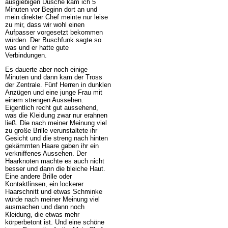
ausgiebigen Dusche kam ich 5
Minuten vor Beginn dort an und
mein direkter Chef meinte nur leise
zu mir, dass wir wohl einen
Aufpasser vorgesetzt bekommen
würden. Der Buschfunk sagte so
was und er hatte gute
Verbindungen.
Es dauerte aber noch einige
Minuten und dann kam der Tross
der Zentrale. Fünf Herren in dunklen
Anzügen und eine junge Frau mit
einem strengen Aussehen.
Eigentlich recht gut aussehend,
was die Kleidung zwar nur erahnen
ließ. Die nach meiner Meinung viel
zu große Brille verunstaltete ihr
Gesicht und die streng nach hinten
gekämmten Haare gaben ihr ein
verkniffenes Aussehen. Der
Haarknoten machte es auch nicht
besser und dann die bleiche Haut.
Eine andere Brille oder
Kontaktlinsen, ein lockerer
Haarschnitt und etwas Schminke
würde nach meiner Meinung viel
ausmachen und dann noch
Kleidung, die etwas mehr
körperbetont ist. Und eine schöne