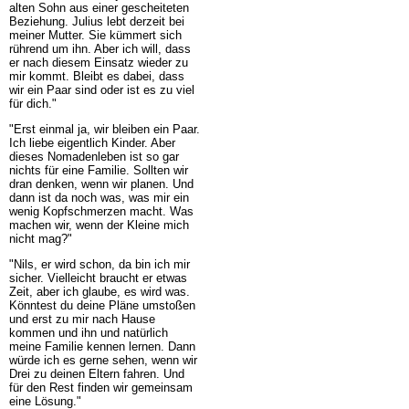
alten Sohn aus einer gescheiteten
Beziehung. Julius lebt derzeit bei
meiner Mutter. Sie kümmert sich
rührend um ihn. Aber ich will, dass
er nach diesem Einsatz wieder zu
mir kommt. Bleibt es dabei, dass
wir ein Paar sind oder ist es zu viel
für dich."
"Erst einmal ja, wir bleiben ein Paar.
Ich liebe eigentlich Kinder. Aber
dieses Nomadenleben ist so gar
nichts für eine Familie. Sollten wir
dran denken, wenn wir planen. Und
dann ist da noch was, was mir ein
wenig Kopfschmerzen macht. Was
machen wir, wenn der Kleine mich
nicht mag?"
"Nils, er wird schon, da bin ich mir
sicher. Vielleicht braucht er etwas
Zeit, aber ich glaube, es wird was.
Könntest du deine Pläne umstoßen
und erst zu mir nach Hause
kommen und ihn und natürlich
meine Familie kennen lernen. Dann
würde ich es gerne sehen, wenn wir
Drei zu deinen Eltern fahren. Und
für den Rest finden wir gemeinsam
eine Lösung."