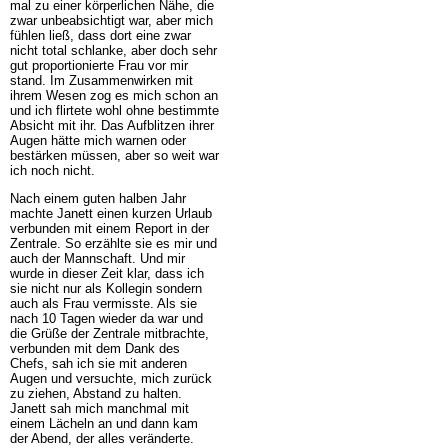
mal zu einer körperlichen Nähe, die
zwar unbeabsichtigt war, aber mich
fühlen ließ, dass dort eine zwar
nicht total schlanke, aber doch sehr
gut proportionierte Frau vor mir
stand. Im Zusammenwirken mit
ihrem Wesen zog es mich schon an
und ich flirtete wohl ohne bestimmte
Absicht mit ihr. Das Aufblitzen ihrer
Augen hätte mich warnen oder
bestärken müssen, aber so weit war
ich noch nicht.
Nach einem guten halben Jahr
machte Janett einen kurzen Urlaub
verbunden mit einem Report in der
Zentrale. So erzählte sie es mir und
auch der Mannschaft. Und mir
wurde in dieser Zeit klar, dass ich
sie nicht nur als Kollegin sondern
auch als Frau vermisste. Als sie
nach 10 Tagen wieder da war und
die Grüße der Zentrale mitbrachte,
verbunden mit dem Dank des
Chefs, sah ich sie mit anderen
Augen und versuchte, mich zurück
zu ziehen, Abstand zu halten.
Janett sah mich manchmal mit
einem Lächeln an und dann kam
der Abend, der alles veränderte.