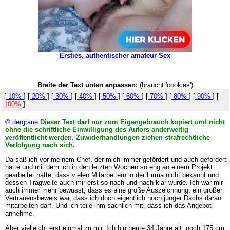
Ersties, authentischer amateur Sex
Breite der Text unten anpassen:
(braucht 'cookies')
[
10%
] [
20%
] [
30%
] [
40%
] [
50%
] [
60%
] [
70%
] [
80%
] [
90%
] [
100%
]
© dergraue
Dieser Text darf nur zum Eigengebrauch kopiert und nicht
ohne die schriftliche Einwilligung des Autors anderweitig
veröffentlicht werden. Zuwiderhandlungen ziehen strafrechtliche
Verfolgung nach sich.
Da saß ich vor meinem Chef, der mich immer gefördert und auch gefordert
hatte und mit dem ich in den letzten Wochen so eng an einem Projekt
gearbeitet hatte, dass vielen Mitarbeitern in der Firma nicht bekannt und
dessen Tragweite auch mir erst so nach und nach klar wurde. Ich war mir
auch immer mehr bewusst, dass es eine große Auszeichnung, ein großer
Vertrauensbeweis war, dass ich doch eigentlich noch junger Dachs daran
mitarbeiten darf. Und ich teile ihm sachlich mit, dass ich das Angebot
annehme.
Aber vielleicht erst einmal zu mir. Ich bin heute 34 Jahre alt, noch 175 cm