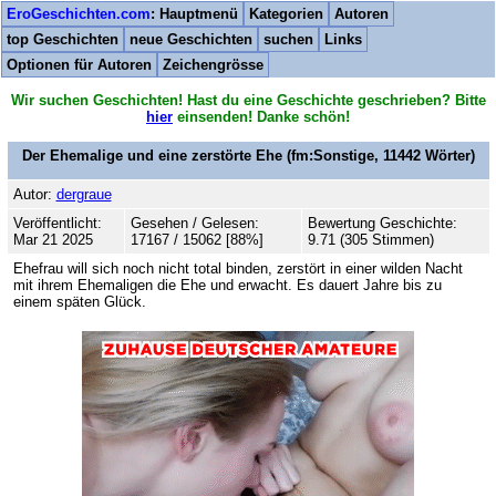
EroGeschichten.com
: Hauptmenü
Kategorien
Autoren
top Geschichten
neue Geschichten
suchen
Links
Optionen für Autoren
Zeichengrösse
Wir suchen Geschichten! Hast du eine Geschichte geschrieben? Bitte
hier
einsenden! Danke schön!
Der Ehemalige und eine zerstörte Ehe
(fm:Sonstige,
11442
Wörter)
Autor:
dergraue
Veröffentlicht:
Gesehen / Gelesen:
Bewertung Geschichte:
Mar 21 2025
17167 / 15062 [88%]
9.71 (305 Stimmen)
Ehefrau will sich noch nicht total binden, zerstört in einer wilden Nacht
mit ihrem Ehemaligen die Ehe und erwacht. Es dauert Jahre bis zu
einem späten Glück.