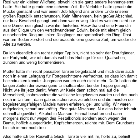
Rosi war ein kleiner Wildfang, obwohl ich sie ganz anders kennengelernt
hatte. Sie hatte gerade eine schwere Zeit. Ihr Verlobter hatte gerade die
Mücke gemacht und war einem Job folgend ans andere Ende unserer
großen Republik entschwunden. Kein Mitnehmen, kein großer Abschied,
nur kurz Bescheid gesagt und dann war er weg. Und es weinten nicht nur
eine Dame, nein gleich zwei ihm hinterher. Roswitha und eine Freundin
aus der Clique um den verschwundenen Edwin, beide mit einem gleich
aussehenden Ring am linken Ringfinger, nur symbolisch ein Ring. Rosi
war am Boden zerstört und sie brauchte eine gewisse Zeit, um wieder die
Alte zu werden.
Da ich eigentlich ein recht ruhiger Typ bin, nicht so sehr der Draufgänger,
der Partyheld, war ich damals wohl das Richtige für sie. Quatschen,
zuhören und wenig kommentieren.
Mutter hatte mir recht passabel Tanzen beigebracht und mich dann auch
noch in einen Lehrgang für Fortgeschrittene verfrachtet, so dass ich damit
beeindrucken konnte. Jungmann war ich auch nicht mehr. Dafür hatten die
langen Zeiten der erzwungene Enthaltsamkeit bei der Truppe gesorgt.
Nicht wie ihr jetzt denkt. Wenn wir Kerle dann schon mal auf die
Menschheit, insbesondere die weibliche losgelassen wurden und das auch
noch in Uniform, dann gab es schon was zu erleben und die meisten der
begeisterungsfähigen Mädels waren erfahren, geil und willig. Wir waren
aufgeladen, scharf und kräftig. Eine gute Mischung. Nur eins habe ich mir
schnell abgewöhnt, Alkohol in Massen. Einmal besoffen und dann
morgens nicht nur wegen des Restalkohols sondern auch wegen der
Dame, höflich ausgedrückt, Kopfschmerzen, reichte mir. Dem Grundsatz
bin ich immer noch treu.
Also hatte ich bei Roswitha Glück. Tanzte viel mit ihr, hörte zu, behielt