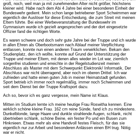
groß, noch, weil man ja mit zunehmenden Alter nicht größer, höchstens
kleiner wird. Habe nach dem Abi 4 Jahre bei einer besonderen Einheit der
Bundeswehr gedient. Mein schon lange betriebener Sport Schwimmen war
eigentlich der Auslöser für diese Entscheidung, die zum Streit mit meinen
Eltern führte. Bei einer Werbeveranstaltung der Bundeswehr im
Gymnasium wurde ich gezielt angesprochen und der dort eingesetzte
Offizier fand die richtigen Worte.
Es waren schwere und doch sehr gute Jahre bei der Truppe und ich wurde
in allen Ehren als Oberbootsmann nach Ablauf meiner Verpflichtung
entlassen, konnte nun einen anderen Traum verwirklichen. Bekam den
Studienplatz, den ich wollte, konnte auf Grund der Unterstützung der
Truppe und meiner Eltern, mit denen alles wieder im Lot war, ziemlich
sorgenfrei studieren und erreichte in der Regelstudienzeit meinen
Abschluss als Master mit dem Schwerpunkt Elektronik/ Informatik, Der
Abschluss war nicht überragend, aber noch im oberen Drittel. Ich war
zufrieden und hatte einen guten Job in meiner Heimatstadt gefunden.
Sport betrieb ich immer noch regelmäßig, immer noch Schwimmen und
seit dem Dienst bei der Truppe Kraftsport dazu.
Ach so, bevor ich es ganz vergesse, mein Name ist Klaus.
Mitten im Studium lernte ich meine heutige Frau Roswitha kennen. Eine
wirklich schöne kleine Frau. 162 cm reine Sünde, fand ich zu mindestens.
Dunkelblonde, lange Haare und dunkle strahlende Augen, schlank, nicht
übertrieben schlank, schöne Beine, ein fester Po und ein Busen zum
Hinknieen. Etwas mehr als eine Handvoll festes Fleisch, für das sie
eigentlich nur zur Arbeit und besonderen Anlässen einen BH trug. Nötig
war er nicht.