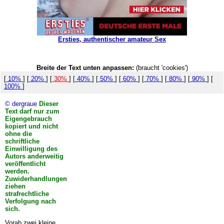
Ersties, authentischer amateur Sex
Breite der Text unten anpassen:
(braucht 'cookies')
[
10%
] [
20%
] [
30%
] [
40%
] [
50%
] [
60%
] [
70%
] [
80%
] [
90%
] [
100%
]
© dergraue
Dieser
Text darf nur zum
Eigengebrauch
kopiert und nicht
ohne die
schriftliche
Einwilligung des
Autors anderweitig
veröffentlicht
werden.
Zuwiderhandlungen
ziehen
strafrechtliche
Verfolgung nach
sich.
Vorab zwei kleine