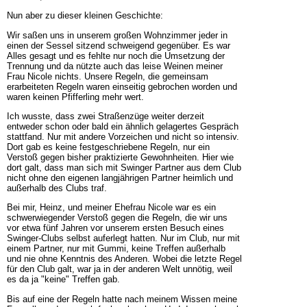
Nun aber zu dieser kleinen Geschichte:
Wir saßen uns in unserem großen Wohnzimmer jeder in
einen der Sessel sitzend schweigend gegenüber. Es war
Alles gesagt und es fehlte nur noch die Umsetzung der
Trennung und da nützte auch das leise Weinen meiner
Frau Nicole nichts. Unsere Regeln, die gemeinsam
erarbeiteten Regeln waren einseitig gebrochen worden und
waren keinen Pfifferling mehr wert.
Ich wusste, dass zwei Straßenzüge weiter derzeit
entweder schon oder bald ein ähnlich gelagertes Gespräch
stattfand. Nur mit andere Vorzeichen und nicht so intensiv.
Dort gab es keine festgeschriebene Regeln, nur ein
Verstoß gegen bisher praktizierte Gewohnheiten. Hier wie
dort galt, dass man sich mit Swinger Partner aus dem Club
nicht ohne den eigenen langjährigen Partner heimlich und
außerhalb des Clubs traf.
Bei mir, Heinz, und meiner Ehefrau Nicole war es ein
schwerwiegender Verstoß gegen die Regeln, die wir uns
vor etwa fünf Jahren vor unserem ersten Besuch eines
Swinger-Clubs selbst auferlegt hatten. Nur im Club, nur mit
einem Partner, nur mit Gummi, keine Treffen außerhalb
und nie ohne Kenntnis des Anderen. Wobei die letzte Regel
für den Club galt, war ja in der anderen Welt unnötig, weil
es da ja "keine" Treffen gab.
Bis auf eine der Regeln hatte nach meinem Wissen meine