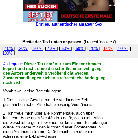
Ersties, authentischer amateur Sex
Breite der Text unten anpassen:
(braucht 'cookies')
[
10%
] [
20%
] [
30%
] [
40%
] [
50%
] [
60%
] [
70%
] [
80%
] [
90%
] [
100%
]
© dergraue
Dieser Text darf nur zum Eigengebrauch
kopiert und nicht ohne die schriftliche Einwilligung
des Autors anderweitig veröffentlicht werden.
Zuwiderhandlungen ziehen strafrechtliche Verfolgung
nach sich.
Vorab zwei kleine Bemerkungen:
1.Dies ist eine Geschichte, die vor längerer Zeit
geschrieben habe. Also hab ein wenig Verständnis.
2. Ich freue mich über alle Kommentare, auch über
kritische. Habe auch Verständnis dafür, dass nicht Allen
die Geschichte gefällt. Gerade bei kritischen Bemerkungen
würde ich gerne mit den Autoren dieser Kommentare in
einen Austausch treten. Dafür brauche ich aber eine
Adresse, eine E-Mail-Adresse.