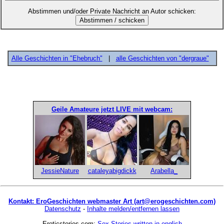
Abstimmen und/oder Private Nachricht an Autor schicken:
Alle Geschichten in "Ehebruch"
|
alle Geschichten von "dergraue"
Geile Amateure jetzt LIVE mit webcam:
JessieNature
cataleyabigdickk
Arabella_
Kontakt: EroGeschichten webmaster Art (art@erogeschichten.com)
Datenschutz
-
Inhalte melden/entfernen lassen
Eroticstories.com:
Sex Stories written in english