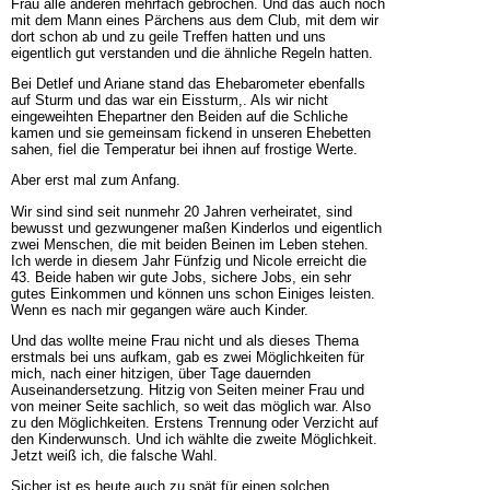
Frau alle anderen mehrfach gebrochen. Und das auch noch
mit dem Mann eines Pärchens aus dem Club, mit dem wir
dort schon ab und zu geile Treffen hatten und uns
eigentlich gut verstanden und die ähnliche Regeln hatten.
Bei Detlef und Ariane stand das Ehebarometer ebenfalls
auf Sturm und das war ein Eissturm,. Als wir nicht
eingeweihten Ehepartner den Beiden auf die Schliche
kamen und sie gemeinsam fickend in unseren Ehebetten
sahen, fiel die Temperatur bei ihnen auf frostige Werte.
Aber erst mal zum Anfang.
Wir sind sind seit nunmehr 20 Jahren verheiratet, sind
bewusst und gezwungener maßen Kinderlos und eigentlich
zwei Menschen, die mit beiden Beinen im Leben stehen.
Ich werde in diesem Jahr Fünfzig und Nicole erreicht die
43. Beide haben wir gute Jobs, sichere Jobs, ein sehr
gutes Einkommen und können uns schon Einiges leisten.
Wenn es nach mir gegangen wäre auch Kinder.
Und das wollte meine Frau nicht und als dieses Thema
erstmals bei uns aufkam, gab es zwei Möglichkeiten für
mich, nach einer hitzigen, über Tage dauernden
Auseinandersetzung. Hitzig von Seiten meiner Frau und
von meiner Seite sachlich, so weit das möglich war. Also
zu den Möglichkeiten. Erstens Trennung oder Verzicht auf
den Kinderwunsch. Und ich wählte die zweite Möglichkeit.
Jetzt weiß ich, die falsche Wahl.
Sicher ist es heute auch zu spät für einen solchen