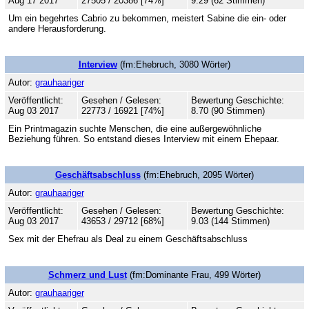
Aug 17 2017
27505 / 20386 [74%]
9.29 (62 Stimmen)
Um ein begehrtes Cabrio zu bekommen, meistert Sabine die ein- oder
andere Herausforderung.
Interview
(fm:Ehebruch, 3080 Wörter)
Autor:
grauhaariger
Veröffentlicht:
Gesehen / Gelesen:
Bewertung Geschichte:
Aug 03 2017
22773 / 16921 [74%]
8.70 (90 Stimmen)
Ein Printmagazin suchte Menschen, die eine außergewöhnliche
Beziehung führen. So entstand dieses Interview mit einem Ehepaar.
Geschäftsabschluss
(fm:Ehebruch, 2095 Wörter)
Autor:
grauhaariger
Veröffentlicht:
Gesehen / Gelesen:
Bewertung Geschichte:
Aug 03 2017
43653 / 29712 [68%]
9.03 (144 Stimmen)
Sex mit der Ehefrau als Deal zu einem Geschäftsabschluss
Schmerz und Lust
(fm:Dominante Frau, 499 Wörter)
Autor:
grauhaariger