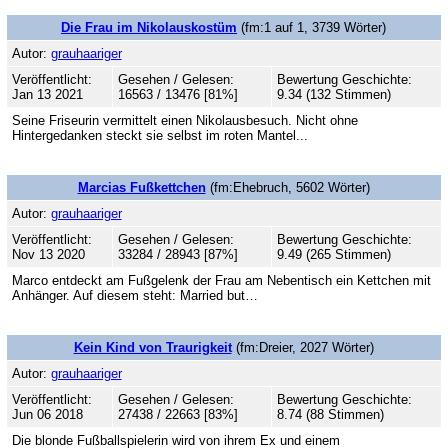
Die Frau im Nikolauskostüm
(fm:1 auf 1, 3739 Wörter)
Autor:
grauhaariger
Veröffentlicht:
Gesehen / Gelesen:
Bewertung Geschichte:
Jan 13 2021
16563 / 13476 [81%]
9.34 (132 Stimmen)
Seine Friseurin vermittelt einen Nikolausbesuch. Nicht ohne
Hintergedanken steckt sie selbst im roten Mantel...
Marcias Fußkettchen
(fm:Ehebruch, 5602 Wörter)
Autor:
grauhaariger
Veröffentlicht:
Gesehen / Gelesen:
Bewertung Geschichte:
Nov 13 2020
33284 / 28943 [87%]
9.49 (265 Stimmen)
Marco entdeckt am Fußgelenk der Frau am Nebentisch ein Kettchen mit
Anhänger. Auf diesem steht: Married but…
Kein Kind von Traurigkeit
(fm:Dreier, 2027 Wörter)
Autor:
grauhaariger
Veröffentlicht:
Gesehen / Gelesen:
Bewertung Geschichte:
Jun 06 2018
27438 / 22663 [83%]
8.74 (88 Stimmen)
Die blonde Fußballspielerin wird von ihrem Ex und einem