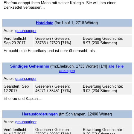
Ehefrau ertappt ihren Mann mit seiner Kollegin. Sie will ihm einen
Denkzettel verpassen...
Hoteldate
(fm:1 auf 1, 2718 Wörter)
Autor:
grauhaariger
Veröffentlicht:
Gesehen / Gelesen:
Bewertung Geschichte:
Sep 29 2017
38733 / 27520 [71%]
8.97 (200 Stimmen)
Er bucht eine Escortlady und ist sehr überrascht, als...
Sündiges Geheimnis
(fm:Ehebruch, 1733 Wörter) [1/4]
alle Teile
anzeigen
Autor:
grauhaariger
Geändert: Sep
Gesehen / Gelesen:
Bewertung Geschichte:
12 2017
46271 / 35451 [77%]
9.02 (234 Stimmen)
Ehefrau und Kaplan...
Herausforderungen
(fm:Schlampen, 12490 Wörter)
Autor:
grauhaariger
Veröffentlicht:
Gesehen / Gelesen:
Bewertung Geschichte: