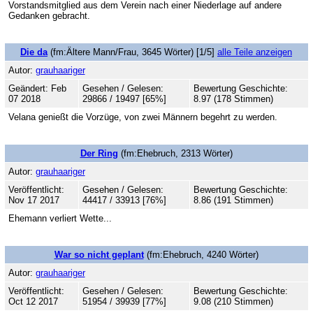
Vorstandsmitglied aus dem Verein nach einer Niederlage auf andere
Gedanken gebracht.
Die da
(fm:Ältere Mann/Frau, 3645 Wörter) [1/5]
alle Teile anzeigen
Autor:
grauhaariger
Geändert: Feb
Gesehen / Gelesen:
Bewertung Geschichte:
07 2018
29866 / 19497 [65%]
8.97 (178 Stimmen)
Velana genießt die Vorzüge, von zwei Männern begehrt zu werden.
Der Ring
(fm:Ehebruch, 2313 Wörter)
Autor:
grauhaariger
Veröffentlicht:
Gesehen / Gelesen:
Bewertung Geschichte:
Nov 17 2017
44417 / 33913 [76%]
8.86 (191 Stimmen)
Ehemann verliert Wette...
War so nicht geplant
(fm:Ehebruch, 4240 Wörter)
Autor:
grauhaariger
Veröffentlicht:
Gesehen / Gelesen:
Bewertung Geschichte:
Oct 12 2017
51954 / 39939 [77%]
9.08 (210 Stimmen)