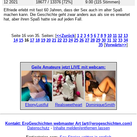
12 2021
18677 / 13376 [72%]
9.00 (115 Stimmen)
Elfriede erlebt mit fast 60 Jahren, dass der Sex auch im alter Spaß
machen kann. Die Geschichte geht zwar anders aus als sie es erwartet
hat, aber ihren Spaß hatte sie auf jeden Fall.
Seite 16 von 35. Seiten: [
<<Zurück
]
1
2
3
4
5
6
7
8
9
10
11
12
13
14
15
16
17
18
19
20
21
22
23
24
25
26
27
28
29
30
31
32
33
34
35
[
Vorwärts>>
]
Geile Amateure jetzt LIVE mit webcam:
EbonyLustful
Realsweetheart
DominiqueSmith
Kontakt: EroGeschichten webmaster Art (art@erogeschichten.com)
Datenschutz
-
Inhalte melden/entfernen lassen