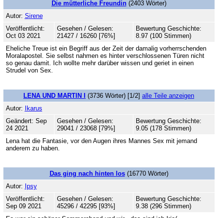
Die mütterliche Freundin
(2403 Wörter)
Autor:
Sirene
Veröffentlicht:
Gesehen / Gelesen:
Bewertung Geschichte:
Oct 03 2021
21427 / 16260 [76%]
8.97 (100 Stimmen)
Eheliche Treue ist ein Begriff aus der Zeit der damalig vorherrschenden
Moralapostel. Sie selbst nahmen es hinter verschlossenen Türen nicht
so genau damit. Ich wollte mehr darüber wissen und geriet in einen
Strudel von Sex.
LENA UND MARTIN I
(3736 Wörter) [1/2]
alle Teile anzeigen
Autor:
Ikarus
Geändert: Sep
Gesehen / Gelesen:
Bewertung Geschichte:
24 2021
29041 / 23068 [79%]
9.05 (178 Stimmen)
Lena hat die Fantasie, vor den Augen ihres Mannes Sex mit jemand
anderem zu haben.
Das ging nach hinten los
(16770 Wörter)
Autor:
Ipsy
Veröffentlicht:
Gesehen / Gelesen:
Bewertung Geschichte:
Sep 09 2021
45296 / 42295 [93%]
9.38 (296 Stimmen)