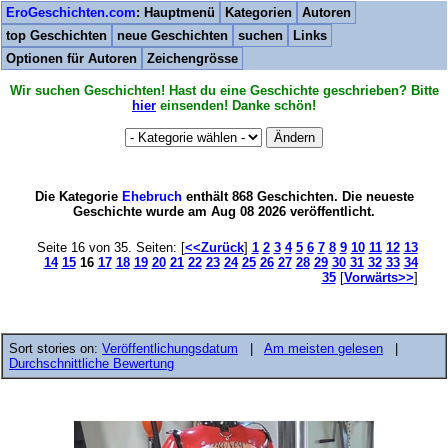
EroGeschichten.com
: Hauptmenü
Kategorien
Autoren
top Geschichten
neue Geschichten
suchen
Links
Optionen für Autoren
Zeichengrösse
Wir suchen Geschichten! Hast du eine Geschichte geschrieben? Bitte
hier
einsenden! Danke schön!
Die Kategorie
Ehebruch
enthält 868 Geschichten. Die neueste
Geschichte wurde am Aug 08 2026 veröffentlicht.
Seite 16 von 35. Seiten: [
<<Zurück
]
1
2
3
4
5
6
7
8
9
10
11
12
13
14
15
16
17
18
19
20
21
22
23
24
25
26
27
28
29
30
31
32
33
34
35
[
Vorwärts>>
]
Sort stories on:
Veröffentlichungsdatum
|
Am meisten gelesen
|
Durchschnittliche Bewertung