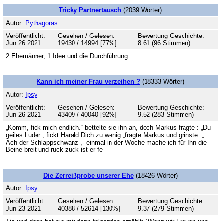
Tricky Partnertausch
(2039 Wörter)
Autor:
Pythagoras
Veröffentlicht:
Gesehen / Gelesen:
Bewertung Geschichte:
Jun 26 2021
19430 / 14994 [77%]
8.61 (96 Stimmen)
2 Ehemänner, 1 Idee und die Durchführung ….
Kann ich meiner Frau verzeihen ?
(18333 Wörter)
Autor:
Ipsy
Veröffentlicht:
Gesehen / Gelesen:
Bewertung Geschichte:
Jun 26 2021
43409 / 40040 [92%]
9.52 (283 Stimmen)
„Komm, fick mich endlich.“ bettelte sie ihn an, doch Markus fragte : „Du
geiles Luder , fickt Harald Dich zu wenig „fragte Markus und grinste. „
Ach der Schlappschwanz ,- einmal in der Woche mache ich für Ihn die
Beine breit und ruck zuck ist er fe
Die Zerreißprobe unserer Ehe
(18426 Wörter)
Autor:
Ipsy
Veröffentlicht:
Gesehen / Gelesen:
Bewertung Geschichte:
Jun 23 2021
40388 / 52614 [130%]
9.37 (279 Stimmen)