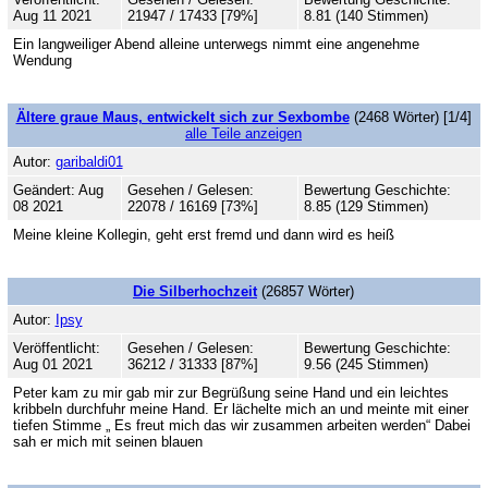
Aug 11 2021
21947 / 17433 [79%]
8.81 (140 Stimmen)
Ein langweiliger Abend alleine unterwegs nimmt eine angenehme
Wendung
Ältere graue Maus, entwickelt sich zur Sexbombe
(2468 Wörter) [1/4]
alle Teile anzeigen
Autor:
garibaldi01
Geändert: Aug
Gesehen / Gelesen:
Bewertung Geschichte:
08 2021
22078 / 16169 [73%]
8.85 (129 Stimmen)
Meine kleine Kollegin, geht erst fremd und dann wird es heiß
Die Silberhochzeit
(26857 Wörter)
Autor:
Ipsy
Veröffentlicht:
Gesehen / Gelesen:
Bewertung Geschichte:
Aug 01 2021
36212 / 31333 [87%]
9.56 (245 Stimmen)
Peter kam zu mir gab mir zur Begrüßung seine Hand und ein leichtes
kribbeln durchfuhr meine Hand. Er lächelte mich an und meinte mit einer
tiefen Stimme „ Es freut mich das wir zusammen arbeiten werden“ Dabei
sah er mich mit seinen blauen