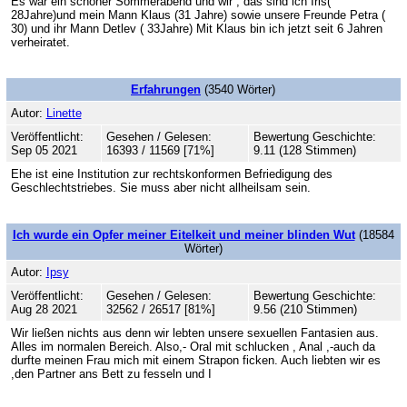
Es war ein schöner Sommerabend und wir , das sind ich Iris(
28Jahre)und mein Mann Klaus (31 Jahre) sowie unsere Freunde Petra (
30) und ihr Mann Detlev ( 33Jahre) Mit Klaus bin ich jetzt seit 6 Jahren
verheiratet.
Erfahrungen
(3540 Wörter)
Autor:
Linette
Veröffentlicht:
Gesehen / Gelesen:
Bewertung Geschichte:
Sep 05 2021
16393 / 11569 [71%]
9.11 (128 Stimmen)
Ehe ist eine Institution zur rechtskonformen Befriedigung des
Geschlechtstriebes. Sie muss aber nicht allheilsam sein.
Ich wurde ein Opfer meiner Eitelkeit und meiner blinden Wut
(18584
Wörter)
Autor:
Ipsy
Veröffentlicht:
Gesehen / Gelesen:
Bewertung Geschichte:
Aug 28 2021
32562 / 26517 [81%]
9.56 (210 Stimmen)
Wir ließen nichts aus denn wir lebten unsere sexuellen Fantasien aus.
Alles im normalen Bereich. Also,- Oral mit schlucken , Anal ,-auch da
durfte meinen Frau mich mit einem Strapon ficken. Auch liebten wir es
,den Partner ans Bett zu fesseln und I