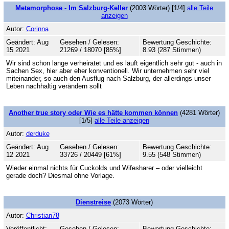
Metamorphose - Im Salzburg-Keller
(2003 Wörter) [1/4]
alle Teile
anzeigen
Autor:
Corinna
Geändert: Aug
Gesehen / Gelesen:
Bewertung Geschichte:
15 2021
21269 / 18070 [85%]
8.93 (287 Stimmen)
Wir sind schon lange verheiratet und es läuft eigentlich sehr gut - auch in
Sachen Sex, hier aber eher konventionell. Wir unternehmen sehr viel
miteinander, so auch den Ausflug nach Salzburg, der allerdings unser
Leben nachhaltig verändern sollt
Another true story oder Wie es hätte kommen können
(4281 Wörter)
[1/5]
alle Teile anzeigen
Autor:
derduke
Geändert: Aug
Gesehen / Gelesen:
Bewertung Geschichte:
12 2021
33726 / 20449 [61%]
9.55 (548 Stimmen)
Wieder einmal nichts für Cuckolds und Wifesharer – oder vielleicht
gerade doch? Diesmal ohne Vorlage.
Dienstreise
(2073 Wörter)
Autor:
Christian78
Veröffentlicht:
Gesehen / Gelesen:
Bewertung Geschichte: