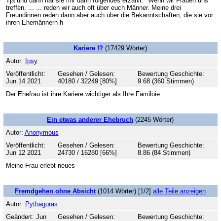
Tja und dann hat sie mir dann folgendes erzählt: "Wenn wir Frauen uns
treffen, ... ... reden wir auch oft über euch Männer. Meine drei
Freundinnen reden dann aber auch über die Bekanntschaften, die sie vor
ihren Ehemännern h
Kariere !?
(17429 Wörter)
Autor:
Ipsy
Veröffentlicht:
Gesehen / Gelesen:
Bewertung Geschichte:
Jun 14 2021
40180 / 32249 [80%]
9.68 (360 Stimmen)
Der Ehefrau ist ihre Kariere wichtiger als Ihre Familoie
Ein etwas anderer Ehebruch
(2245 Wörter)
Autor:
Anonymous
Veröffentlicht:
Gesehen / Gelesen:
Bewertung Geschichte:
Jun 12 2021
24730 / 16280 [66%]
8.86 (84 Stimmen)
Meine Frau erlebt neues
Fremdgehen ohne Absicht
(1014 Wörter) [1/2]
alle Teile anzeigen
Autor:
Pythagoras
Geändert: Jun
Gesehen / Gelesen:
Bewertung Geschichte: