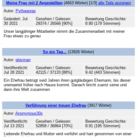
Meine Frau mit 2 Angestellten
(4663 Wörter) [1/3]
alle Teile anzeigen
Autor:
Pythagoras
Geändert: Jul
Gesehen / Gelesen:
Bewertung Geschichte:
30 2021
29374 / 26566 [90%]
8.80 (179 Stimmen)
Unser langjähriger Mitarbeiter nimmt die Zusammenarbeit mit meiner
Frau etwas zu genau
So ein Tag...
(13926 Wörter)
Autor:
playman
Veröffentlicht:
Gesehen / Gelesen:
Bewertung Geschichte:
Jul 28 2021
42115 / 37133 [88%]
9.42 (443 Stimmen)
Ein Ehefrau betrügt seid Jahren ihren gutgläubigen Ehemann, bis dieser
unerwartet früher nach Hause kommt. Danach bricht zuerst seine und
dann ihre Welt zusammen
Verführung einer treuen Ehefrau
(3917 Wörter)
Autor:
Anonymous30x
Veröffentlicht:
Gesehen / Gelesen:
Bewertung Geschichte:
Jul 13 2021
52858 / 36864 [70%]
8.91 (195 Stimmen)
Liebende Ehefrau und Mutter wird verführt und hart genommen von einer