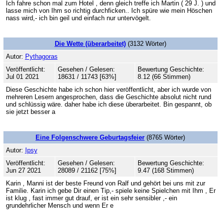
Ich fahre schon mal zum Hotel , denn gleich treffe ich Martin ( 29 J. ) und
lasse mich von Ihm so richtig durchficken.. Ich spüre wie mein Höschen
nass wird,- ich bin geil und einfach nur untervögelt.
Die Wette (überarbeitet)
(3132 Wörter)
Autor:
Pythagoras
Veröffentlicht:
Gesehen / Gelesen:
Bewertung Geschichte:
Jul 01 2021
18631 / 11743 [63%]
8.12 (66 Stimmen)
Diese Geschichte habe ich schon hier veröffentlicht, aber ich wurde von
mehreren Lesern angesprochen, dass die Geschichte absolut nicht rund
und schlüssig wäre. daher habe ich diese überarbeitet. Bin gespannt, ob
sie jetzt besser a
Eine Folgenschwere Geburtagsfeier
(8765 Wörter)
Autor:
Ipsy
Veröffentlicht:
Gesehen / Gelesen:
Bewertung Geschichte:
Jun 27 2021
28089 / 21162 [75%]
9.47 (168 Stimmen)
Karin , Manni ist der beste Freund von Ralf und gehört bei uns mit zur
Familie. Karin ich gebe Dir einen Tip,- spiele keine Spielchen mit Ihm , Er
ist klug , fast immer gut drauf, er ist ein sehr sensibler ,- ein
grundehrlicher Mensch und wenn Er e