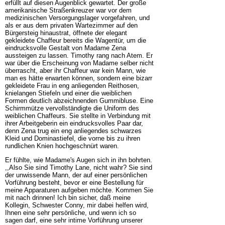
erfüllt auf diesen Augenblick gewartet. Der große
amerikanische Straßenkreuzer war vor dem
medizinischen Versorgungslager vorgefahren, und
als er aus dem privaten Wartezimmer auf den
Bürgersteig hinaustrat, öffnete der elegant
gekleidete Chaffeur bereits die Wagentür, um die
eindrucksvolle Gestalt von Madame Zena
aussteigen zu lassen. Timothy rang nach Atem. Er
war über die Erscheinung von Madame selber nicht
überrascht, aber ihr Chaffeur war kein Mann, wie
man es hätte erwarten können, sondern eine bizarr
gekleidete Frau in eng anliegenden Reithosen,
knielangen Stiefeln und einer die weiblichen
Formen deutlich abzeichnenden Gummibluse. Eine
Schirmmütze vervollständigte die Uniform des
weiblichen Chaffeurs. Sie stellte in Verbindung mit
ihrer Arbeitgeberin ein eindrucksvolles Paar dar,
denn Zena trug ein eng anliegendes schwarzes
Kleid und Dominastiefel, die vorne bis zu ihren
rundlichen Knien hochgeschnürt waren.
Er fühlte, wie Madame's Augen sich in ihn bohrten.
,,Also Sie sind Timothy Lane, nicht wahr? Sie sind
der unwissende Mann, der auf einer persönlichen
Vorführung besteht, bevor er eine Bestellung für
meine Apparaturen aufgeben möchte. Kommen Sie
mit nach drinnen! Ich bin sicher, daß meine
Kollegin, Schwester Conny, mir dabei helfen wird,
Ihnen eine sehr persönliche, und wenn ich so
sagen darf, eine sehr intime Vorführung unserer