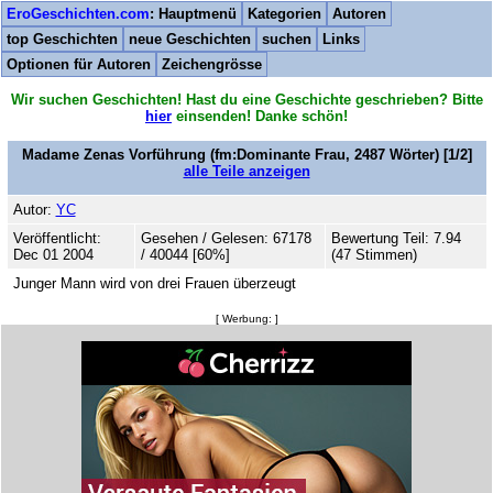
EroGeschichten.com
: Hauptmenü
Kategorien
Autoren
top Geschichten
neue Geschichten
suchen
Links
Optionen für Autoren
Zeichengrösse
Wir suchen Geschichten! Hast du eine Geschichte geschrieben? Bitte
hier
einsenden! Danke schön!
Madame Zenas Vorführung
(fm:Dominante Frau,
2487
Wörter) [1/2]
alle Teile anzeigen
Autor:
YC
Veröffentlicht:
Gesehen / Gelesen: 67178
Bewertung Teil: 7.94
Dec 01 2004
/ 40044 [60%]
(47 Stimmen)
Junger Mann wird von drei Frauen überzeugt
[ Werbung: ]