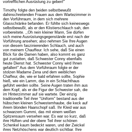
vortrefflichen Ausrüstung zu geben!"
Timothy folgte den beiden selbstbewußt
dahinschreitenden Frauen aus dem Wartezimmer in
den Vorführraum, in dem sich mehrere
Glasschränke befanden. Er fühlte sich keineswegs
selbstbewußt, als er den Klistierschlauch sah, den
vorbereitete. ,,Oh nein kleiner Mann, Sie dürfen
sich meine Ausrüstungsgegenstände erst nach der
Vorführung ansehen; also nehmen Sie Ihre Augen
von diesem faszinierenden Schlauch, und auch
von meinem Chauffeur. Ich sehe, daß Sie einen
Blick für die Damen haben, also kommt es ganz
gut zustatten, daß Schwester Conny ebenfalls
heute Dienst hat. Schwester Conny wird Ihnen
gefallen!" Aus dem Vorführraum folgte er der
stolzen Madame Zena und dem weiblichen
Chaffeur, die, wie er bald erfahren sollte, Sophie
hieß, wie ein Lamm, das in ein Schlachthaus
geführt werden sollte. Seine Augen traten ihm aus
dem Kopf, als er die Figur der Schwester sah, die
im Hinterzimmer auf sie wartete. Der einzig
traditionelle Teil ihrer "Uniform" bestand aus der
hübschen kleinen Schwestemhaube, die keck auf
ihrem blonden Haarschopf saß. Ihr Kleid war aus
schwarzem Gummi, das mit einem weißen
Spitzensaum versehen war. Es war so kurz, daß
ihre Hüften und der obere Teil ihrer schönen
Schenkel kaum bedeckt waren, und der Zwickel
ihres Netzhöschens war deutlich sichtbar. Ihre