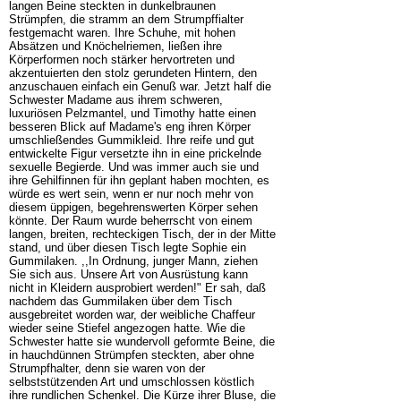
langen Beine steckten in dunkelbraunen
Strümpfen, die stramm an dem Strumpffialter
festgemacht waren. Ihre Schuhe, mit hohen
Absätzen und Knöchelriemen, ließen ihre
Körperformen noch stärker hervortreten und
akzentuierten den stolz gerundeten Hintern, den
anzuschauen einfach ein Genuß war. Jetzt half die
Schwester Madame aus ihrem schweren,
luxuriösen Pelzmantel, und Timothy hatte einen
besseren Blick auf Madame's eng ihren Körper
umschließendes Gummikleid. Ihre reife und gut
entwickelte Figur versetzte ihn in eine prickelnde
sexuelle Begierde. Und was immer auch sie und
ihre Gehilfinnen für ihn geplant haben mochten, es
würde es wert sein, wenn er nur noch mehr von
diesem üppigen, begehrenswerten Körper sehen
könnte. Der Raum wurde beherrscht von einem
langen, breiten, rechteckigen Tisch, der in der Mitte
stand, und über diesen Tisch legte Sophie ein
Gummilaken. ,,In Ordnung, junger Mann, ziehen
Sie sich aus. Unsere Art von Ausrüstung kann
nicht in Kleidern ausprobiert werden!" Er sah, daß
nachdem das Gummilaken über dem Tisch
ausgebreitet worden war, der weibliche Chaffeur
wieder seine Stiefel angezogen hatte. Wie die
Schwester hatte sie wundervoll geformte Beine, die
in hauchdünnen Strümpfen steckten, aber ohne
Strumpfhalter, denn sie waren von der
selbststützenden Art und umschlossen köstlich
ihre rundlichen Schenkel. Die Kürze ihrer Bluse, die