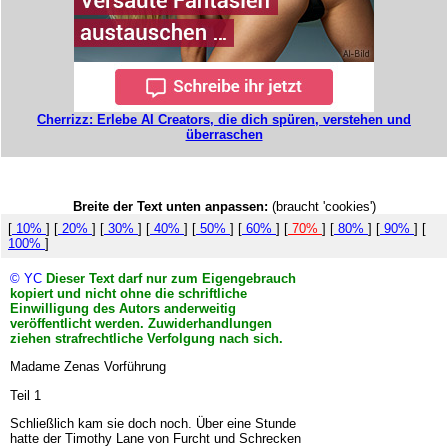
Cherrizz: Erlebe AI Creators, die dich spüren, verstehen und
überraschen
Breite der Text unten anpassen:
(braucht 'cookies')
[
10%
] [
20%
] [
30%
] [
40%
] [
50%
] [
60%
] [
70%
] [
80%
] [
90%
] [
100%
]
© YC
Dieser Text darf nur zum Eigengebrauch
kopiert und nicht ohne die schriftliche
Einwilligung des Autors anderweitig
veröffentlicht werden. Zuwiderhandlungen
ziehen strafrechtliche Verfolgung nach sich.
Madame Zenas Vorführung
Teil 1
Schließlich kam sie doch noch. Über eine Stunde
hatte der Timothy Lane von Furcht und Schrecken