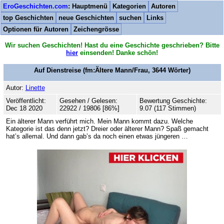
EroGeschichten.com
: Hauptmenü
Kategorien
Autoren
top Geschichten
neue Geschichten
suchen
Links
Optionen für Autoren
Zeichengrösse
Wir suchen Geschichten! Hast du eine Geschichte geschrieben? Bitte
hier
einsenden! Danke schön!
Auf Dienstreise
(fm:Ältere Mann/Frau,
3644
Wörter)
Autor:
Linette
Veröffentlicht:
Gesehen / Gelesen:
Bewertung Geschichte:
Dec 18 2020
22922 / 19806 [86%]
9.07 (117 Stimmen)
Ein älterer Mann verführt mich. Mein Mann kommt dazu. Welche
Kategorie ist das denn jetzt? Dreier oder älterer Mann? Spaß gemacht
hat’s allemal. Und dann gab’s da noch einen etwas jüngeren …