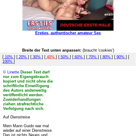
Ersties, authentischer amateur Sex
Breite der Text unten anpassen:
(braucht 'cookies')
[
10%
] [
20%
] [
30%
] [
40%
] [
50%
] [
60%
] [
70%
] [
80%
] [
90%
] [
100%
]
© Linette
Dieser Text darf
nur zum Eigengebrauch
kopiert und nicht ohne die
schriftliche Einwilligung
des Autors anderweitig
veröffentlicht werden.
Zuwiderhandlungen
ziehen strafrechtliche
Verfolgung nach sich.
Auf Dienstreise
Mein Mann Guido war mal
wieder auf einer Dienstreise.
Das ist nichts Neues und