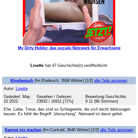
My Dirty Hobby: das soziale Netzwerk für Erwachsene
'
Linette
' hat 47 Geschichte(n) veröffentlicht:
Kinobesuch
(fm:Ehebruch, 3558 Wörter) [1/2]
alle Teile anzeigen
Autor:
Linette
Geändert: May
Gesehen / Gelesen:
Bewertung Geschichte:
15 2022
23932 / 16911 [71%]
9.11 (96 Stimmen)
Ehe, Liebe, Treue, das sind so Schlagworte, die sich leicht dahinsagen
lassen. Es fehlt der Begriff „Versuchung“. Niemand ist davor gefeit.
Kannst nix machen
(fm:Cuckold, 3640 Wörter) [1/2]
alle Teile anzeigen
Autor:
Linette