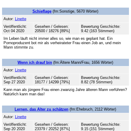
Schieflage
(fm:Sonstige, 5670 Wörter)
Autor:
Linette
Veröffentlicht:
Gesehen / Gelesen:
Bewertung Geschichte:
Oct 04 2020
20500 / 18276 [89%]
9.42 (163 Stimmen)
Im Leben läuft nicht immer alles so, wie man es geplant hat. Ein
Pornoproduzent bot mir als verheirateter Frau einen Job an, und mein
Mann stimmte zu.
Wenn ich drauf bin
(fm:Ältere Mann/Frau, 1656 Wörter)
Autor:
Linette
Veröffentlicht:
Gesehen / Gelesen:
Bewertung Geschichte:
Sep 27 2020
18177 / 14299 [79%]
8.82 (78 Stimmen)
Kann man als jüngere Frau einen zwanzig Jahre älteren Mann verführen?
Natürlich kann man das!
Lernen, das Alter zu schätzen
(fm:Ehebruch, 2112 Wörter)
Autor:
Linette
Veröffentlicht:
Gesehen / Gelesen:
Bewertung Geschichte:
Sep 20 2020
23379 / 20252 [87%]
9.15 (151 Stimmen)