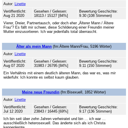
Autor:
Linette
Veröffentlicht:
Gesehen / Gelesen:
Bewertung Geschichte:
Aug 21 2020
18113 / 15127 [84%]
9.30 (108 Stimmen)
Vierer, Dreier, Partnertausch, oder doch eher „Älterer Mann / Ältere
Frau“? Es fällt mir schwer, diese Schilderung einer Freundin meiner
Mutter einzusortieren. Ich war jedenfalls total überrascht.
Älter als mein Mann
(fm:Ältere Mann/Frau, 5196 Wörter)
Autor:
Linette
Veröffentlicht:
Gesehen / Gelesen:
Bewertung Geschichte:
Aug 07 2020
31983 / 26795 [84%]
9.11 (150 Stimmen)
Ein Verhältnis mit einem deutlich älteren Mann, das war es, was mir
widerfuhr. Ich konnte es selbst kaum glauben.
Meine neue Freundin
(fm:Bisexuell, 1852 Wörter)
Autor:
Linette
Veröffentlicht:
Gesehen / Gelesen:
Bewertung Geschichte:
Jul 12 2020
23843 / 16445 [69%]
9.17 (136 Stimmen)
Ich bin seit über zehn Jahren verheiratet und bin … ich war …
ausschließlich heterosexuell. Das änderte sich als ich Christa
kennenlernte.