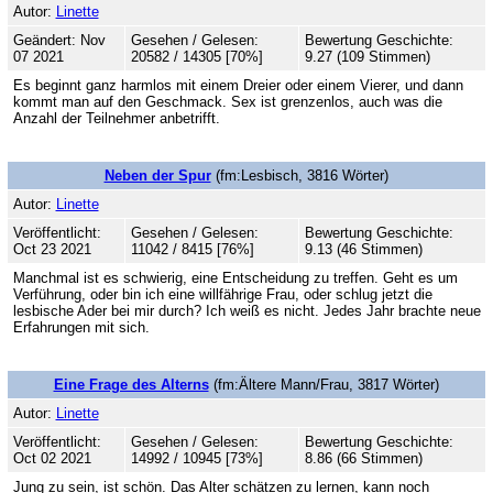
Autor:
Linette
Geändert: Nov
Gesehen / Gelesen:
Bewertung Geschichte:
07 2021
20582 / 14305 [70%]
9.27 (109 Stimmen)
Es beginnt ganz harmlos mit einem Dreier oder einem Vierer, und dann
kommt man auf den Geschmack. Sex ist grenzenlos, auch was die
Anzahl der Teilnehmer anbetrifft.
Neben der Spur
(fm:Lesbisch, 3816 Wörter)
Autor:
Linette
Veröffentlicht:
Gesehen / Gelesen:
Bewertung Geschichte:
Oct 23 2021
11042 / 8415 [76%]
9.13 (46 Stimmen)
Manchmal ist es schwierig, eine Entscheidung zu treffen. Geht es um
Verführung, oder bin ich eine willfährige Frau, oder schlug jetzt die
lesbische Ader bei mir durch? Ich weiß es nicht. Jedes Jahr brachte neue
Erfahrungen mit sich.
Eine Frage des Alterns
(fm:Ältere Mann/Frau, 3817 Wörter)
Autor:
Linette
Veröffentlicht:
Gesehen / Gelesen:
Bewertung Geschichte:
Oct 02 2021
14992 / 10945 [73%]
8.86 (66 Stimmen)
Jung zu sein, ist schön. Das Alter schätzen zu lernen, kann noch