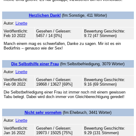
Herzlichen Dank!
(fm:Sonstige, 411 Wörter)
Autor:
Linette
Veröffentlicht:
Gesehen / Gelesen:
Bewertung Geschichte:
Feb 10 2022
5457 / 14 [0%]
9.72 (47 Stimmen)
Manch einem mag es schwerfallen, Danke zu sagen. Mir ist es ein
Bedürfnis – genauso wie der Sex!
Die Selbsthilfe einer Frau
(fm:Selbstbefriedigung, 3079 Wörter)
Autor:
Linette
Veröffentlicht:
Gesehen / Gelesen:
Bewertung Geschichte:
Feb 08 2022
19868 / 13627 [69%]
9.16 (69 Stimmen)
Die Selbstbefriedigung einer Frau ist immer noch mit einem gewissen
Tabu belegt. Dabei wird doch immer von Gleichberechtigung geredet!
Nicht sehr vornehm
(fm:Ehebruch, 3441 Wörter)
Autor:
Linette
Veröffentlicht:
Gesehen / Gelesen:
Bewertung Geschichte:
Jan 16 2022
19973 / 15025 [75%]
9.29 (131 Stimmen)