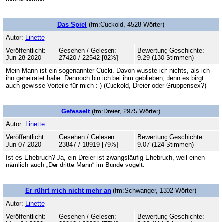
Das Spiel
(fm:Cuckold, 4528 Wörter)
Autor:
Linette
Veröffentlicht:
Gesehen / Gelesen:
Bewertung Geschichte:
Jun 28 2020
27420 / 22542 [82%]
9.29 (130 Stimmen)
Mein Mann ist ein sogenannter Cucki. Davon wusste ich nichts, als ich
ihn geheiratet habe. Dennoch bin ich bei ihm geblieben, denn es birgt
auch gewisse Vorteile für mich :-) (Cuckold, Dreier oder Gruppensex?)
Gefesselt
(fm:Dreier, 2975 Wörter)
Autor:
Linette
Veröffentlicht:
Gesehen / Gelesen:
Bewertung Geschichte:
Jun 07 2020
23847 / 18919 [79%]
9.07 (124 Stimmen)
Ist es Ehebruch? Ja, ein Dreier ist zwangsläufig Ehebruch, weil einen
nämlich auch „Der dritte Mann“ im Bunde vögelt.
Er rührt mich nicht mehr an
(fm:Schwanger, 1302 Wörter)
Autor:
Linette
Veröffentlicht:
Gesehen / Gelesen:
Bewertung Geschichte: