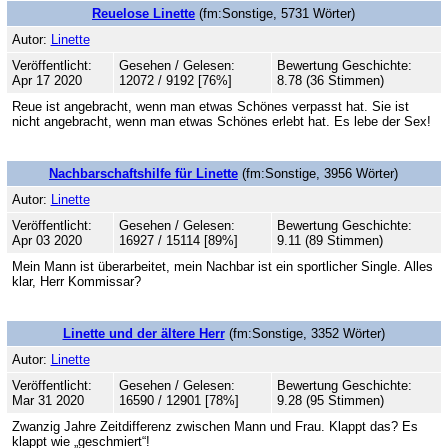
Reuelose Linette
(fm:Sonstige, 5731 Wörter)
Autor:
Linette
Veröffentlicht:
Gesehen / Gelesen:
Bewertung Geschichte:
Apr 17 2020
12072 / 9192 [76%]
8.78 (36 Stimmen)
Reue ist angebracht, wenn man etwas Schönes verpasst hat. Sie ist
nicht angebracht, wenn man etwas Schönes erlebt hat. Es lebe der Sex!
Nachbarschaftshilfe für Linette
(fm:Sonstige, 3956 Wörter)
Autor:
Linette
Veröffentlicht:
Gesehen / Gelesen:
Bewertung Geschichte:
Apr 03 2020
16927 / 15114 [89%]
9.11 (89 Stimmen)
Mein Mann ist überarbeitet, mein Nachbar ist ein sportlicher Single. Alles
klar, Herr Kommissar?
Linette und der ältere Herr
(fm:Sonstige, 3352 Wörter)
Autor:
Linette
Veröffentlicht:
Gesehen / Gelesen:
Bewertung Geschichte:
Mar 31 2020
16590 / 12901 [78%]
9.28 (95 Stimmen)
Zwanzig Jahre Zeitdifferenz zwischen Mann und Frau. Klappt das? Es
klappt wie „geschmiert“!