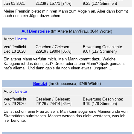
Jan 03 2021
21239 / 15771 [74%]
9.23 (127 Stimmen)
Meine Freundin bietet mir ihren Mann zum Vögeln an. Aber dann kommt
auch noch ein Jäger dazwischen …
Auf Dienstreise
(fm:Ältere Mann/Frau, 3644 Wörter)
Autor:
Linette
Veröffentlicht:
Gesehen / Gelesen:
Bewertung Geschichte:
Dec 18 2020
22919 / 19804 [86%]
9.07 (117 Stimmen)
Ein älterer Mann verführt mich. Mein Mann kommt dazu. Welche
Kategorie ist das denn jetzt? Dreier oder älterer Mann? Spaß gemacht
hat’s allemal. Und dann gab’s da noch einen etwas jüngeren …
Benutzt
(fm:Gruppensex, 3246 Wörter)
Autor:
Linette
Veröffentlicht:
Gesehen / Gelesen:
Bewertung Geschichte:
Nov 29 2020
29126 / 24414 [84%]
9.19 (178 Stimmen)
Es ist schön, eine Frau zu sein. Man kann sogar eine Männerrunde von
Skatbrüdern aufmischen. Männer werden das nicht verstehen, was ich
hier berichte.