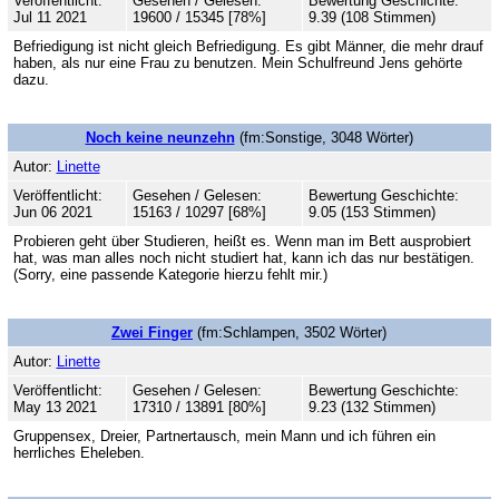
Veröffentlicht:
Gesehen / Gelesen:
Bewertung Geschichte:
Jul 11 2021
19600 / 15345 [78%]
9.39 (108 Stimmen)
Befriedigung ist nicht gleich Befriedigung. Es gibt Männer, die mehr drauf
haben, als nur eine Frau zu benutzen. Mein Schulfreund Jens gehörte
dazu.
Noch keine neunzehn
(fm:Sonstige, 3048 Wörter)
Autor:
Linette
Veröffentlicht:
Gesehen / Gelesen:
Bewertung Geschichte:
Jun 06 2021
15163 / 10297 [68%]
9.05 (153 Stimmen)
Probieren geht über Studieren, heißt es. Wenn man im Bett ausprobiert
hat, was man alles noch nicht studiert hat, kann ich das nur bestätigen.
(Sorry, eine passende Kategorie hierzu fehlt mir.)
Zwei Finger
(fm:Schlampen, 3502 Wörter)
Autor:
Linette
Veröffentlicht:
Gesehen / Gelesen:
Bewertung Geschichte:
May 13 2021
17310 / 13891 [80%]
9.23 (132 Stimmen)
Gruppensex, Dreier, Partnertausch, mein Mann und ich führen ein
herrliches Eheleben.