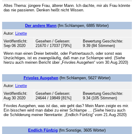
Altes Thema: jüngere Frau, älterer Mann. Ich dachte, mir als Frau könnte
das nie passieren. Denken heißt nicht Wissen.
Der andere Mann
(fm:Schlampen, 6885 Wörter)
Autor:
Linette
Veröffentlicht:
Gesehen / Gelesen:
Bewertung Geschichte:
Sep 06 2020
21670 / 17037 [79%]
9.39 (84 Stimmen)
Wenn man einen Dreier betreibt, oder Partnertausch, oder sonst was
Unzüchtiges, ist es zwangsläufig, daß man zur Schlampe wird. (Siehe
hierzu auch meinen Bericht über „Frivoles Ausgehen“ vom 30.Aug.2020)
Frivoles Ausgehen
(fm:Schlampen, 5627 Wörter)
Autor:
Linette
Veröffentlicht:
Gesehen / Gelesen:
Bewertung Geschichte:
Aug 30 2020
24644 / 19849 [81%]
9.34 (105 Stimmen)
Frivoles Ausgehen, was ist das, wie geht das? Mein Mann zeigte es mir.
Ein bisschen wird man dabei zu einer Schlampe … (Siehe hierzu auch
die Schilderung meiner Nenntante: „Endlich Fünfzig“ vom 21.Aug.2020)
Endlich Fünfzig
(fm:Sonstige, 3605 Wörter)