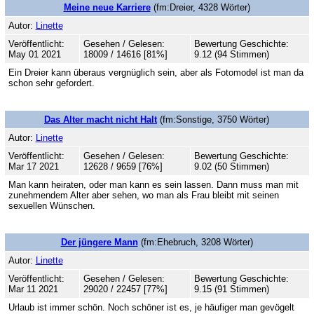
Meine neue Karriere
(fm:Dreier, 4328 Wörter)
Autor:
Linette
Veröffentlicht:
Gesehen / Gelesen:
Bewertung Geschichte:
May 01 2021
18009 / 14616 [81%]
9.12 (94 Stimmen)
Ein Dreier kann überaus vergnüglich sein, aber als Fotomodel ist man da
schon sehr gefordert.
Das Alter macht nicht Halt
(fm:Sonstige, 3750 Wörter)
Autor:
Linette
Veröffentlicht:
Gesehen / Gelesen:
Bewertung Geschichte:
Mar 17 2021
12628 / 9659 [76%]
9.02 (50 Stimmen)
Man kann heiraten, oder man kann es sein lassen. Dann muss man mit
zunehmendem Alter aber sehen, wo man als Frau bleibt mit seinen
sexuellen Wünschen.
Der jüngere Mann
(fm:Ehebruch, 3208 Wörter)
Autor:
Linette
Veröffentlicht:
Gesehen / Gelesen:
Bewertung Geschichte:
Mar 11 2021
29020 / 22457 [77%]
9.15 (91 Stimmen)
Urlaub ist immer schön. Noch schöner ist es, je häufiger man gevögelt