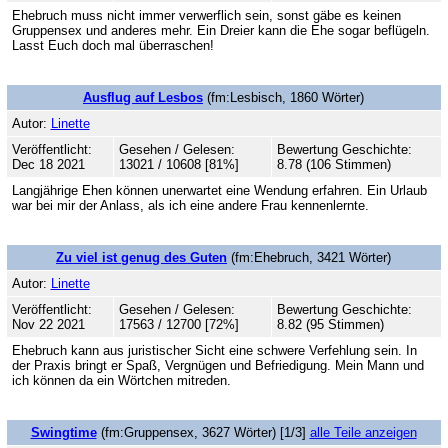
Ehebruch muss nicht immer verwerflich sein, sonst gäbe es keinen
Gruppensex und anderes mehr. Ein Dreier kann die Ehe sogar beflügeln.
Lasst Euch doch mal überraschen!
Ausflug auf Lesbos
(fm:Lesbisch, 1860 Wörter)
Autor:
Linette
Veröffentlicht:
Gesehen / Gelesen:
Bewertung Geschichte:
Dec 18 2021
13021 / 10608 [81%]
8.78 (106 Stimmen)
Langjährige Ehen können unerwartet eine Wendung erfahren. Ein Urlaub
war bei mir der Anlass, als ich eine andere Frau kennenlernte.
Zu viel ist genug des Guten
(fm:Ehebruch, 3421 Wörter)
Autor:
Linette
Veröffentlicht:
Gesehen / Gelesen:
Bewertung Geschichte:
Nov 22 2021
17563 / 12700 [72%]
8.82 (95 Stimmen)
Ehebruch kann aus juristischer Sicht eine schwere Verfehlung sein. In
der Praxis bringt er Spaß, Vergnügen und Befriedigung. Mein Mann und
ich können da ein Wörtchen mitreden.
Swingtime
(fm:Gruppensex, 3627 Wörter) [1/3]
alle Teile anzeigen