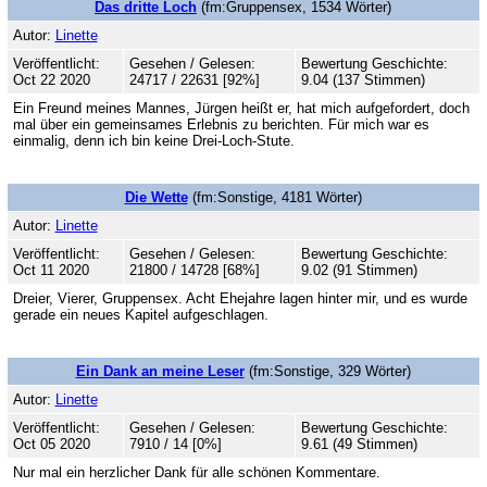
Das dritte Loch
(fm:Gruppensex, 1534 Wörter)
Autor:
Linette
Veröffentlicht:
Gesehen / Gelesen:
Bewertung Geschichte:
Oct 22 2020
24717 / 22631 [92%]
9.04 (137 Stimmen)
Ein Freund meines Mannes, Jürgen heißt er, hat mich aufgefordert, doch
mal über ein gemeinsames Erlebnis zu berichten. Für mich war es
einmalig, denn ich bin keine Drei-Loch-Stute.
Die Wette
(fm:Sonstige, 4181 Wörter)
Autor:
Linette
Veröffentlicht:
Gesehen / Gelesen:
Bewertung Geschichte:
Oct 11 2020
21800 / 14728 [68%]
9.02 (91 Stimmen)
Dreier, Vierer, Gruppensex. Acht Ehejahre lagen hinter mir, und es wurde
gerade ein neues Kapitel aufgeschlagen.
Ein Dank an meine Leser
(fm:Sonstige, 329 Wörter)
Autor:
Linette
Veröffentlicht:
Gesehen / Gelesen:
Bewertung Geschichte:
Oct 05 2020
7910 / 14 [0%]
9.61 (49 Stimmen)
Nur mal ein herzlicher Dank für alle schönen Kommentare.