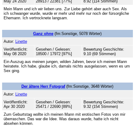
May 24 2020
28913 / 22381 [77%]
8.92 (114 Stimmen)
Mein Mann und ich wir lieben uns. Zur Liebe gehört aber auch Sex. Als
ich schwanger wurde, wurde er mehr und mehr nur noch der fürsorgliche
Ehemann. Ich vertrocknete langsam.
Ganz ohne
(fm:Sonstige, 5078 Wörter)
Autor:
Linette
Veröffentlicht:
Gesehen / Gelesen:
Bewertung Geschichte:
May 08 2020
18500 / 17972 [97%]
9.10 (69 Stimmen)
Ein Auszug aus meinen jungen, wilden Jahren, bevor ich meinen Mann
heiratete. Ich habe, glaube ich, damals nichts ausgelassen, wenn es um
Sex ging.
Der ältere Herr Fotograf
(fm:Sonstige, 3648 Wörter)
Autor:
Linette
Veröffentlicht:
Gesehen / Gelesen:
Bewertung Geschichte:
Apr 30 2020
25471 / 22690 [89%]
9.32 (154 Stimmen)
Zum Geburtstag wollte ich meinen Mann mit erotischen Fotos von mir
überraschen. Das war die Idee. Was daraus wurde, hatte ich nicht
absehen können.