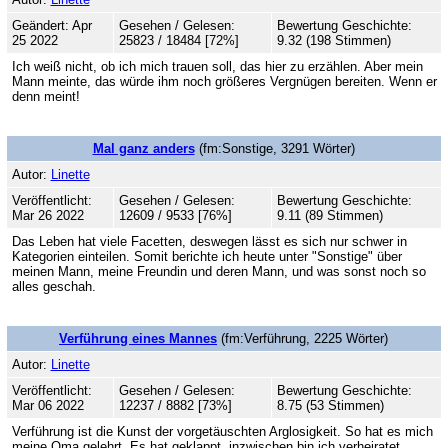
Geändert: Apr
Gesehen / Gelesen:
Bewertung Geschichte:
25 2022
25823 / 18484 [72%]
9.32 (198 Stimmen)
Ich weiß nicht, ob ich mich trauen soll, das hier zu erzählen. Aber mein
Mann meinte, das würde ihm noch größeres Vergnügen bereiten. Wenn er
denn meint!
Mal ganz anders
(fm:Sonstige, 3291 Wörter)
Autor:
Linette
Veröffentlicht:
Gesehen / Gelesen:
Bewertung Geschichte:
Mar 26 2022
12609 / 9533 [76%]
9.11 (89 Stimmen)
Das Leben hat viele Facetten, deswegen lässt es sich nur schwer in
Kategorien einteilen. Somit berichte ich heute unter "Sonstige" über
meinen Mann, meine Freundin und deren Mann, und was sonst noch so
alles geschah.
Verführung eines Mannes
(fm:Verführung, 2225 Wörter)
Autor:
Linette
Veröffentlicht:
Gesehen / Gelesen:
Bewertung Geschichte:
Mar 06 2022
12237 / 8882 [73%]
8.75 (53 Stimmen)
Verführung ist die Kunst der vorgetäuschten Arglosigkeit. So hat es mich
meine Oma gelehrt. Es hat geklappt, inzwischen bin ich verheiratet.