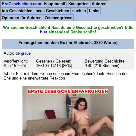
EroGeschichten.com
: Hauptmenü
Kategorien
Autoren
top Geschichten
neue Geschichten
suchen
Links
Optionen für Autoren
Zeichengrösse
Wir suchen Geschichten! Hast du eine Geschichte geschrieben? Bitte
hier
einsenden! Danke schön!
Fremdgehen mit dem Ex
(fm:Ehebruch,
3870
Wörter)
Autor:
dergraue
Veröffentlicht:
Gesehen / Gelesen:
Bewertung Geschichte:
Sep 15 2024
16510 / 14113 [85%]
9.40 (216 Stimmen)
Ist der Flirt mit dem Ex nun schon ein Fremdgehen? Tiefe Risse in der
Ehe und eine unerwartete Reaktion