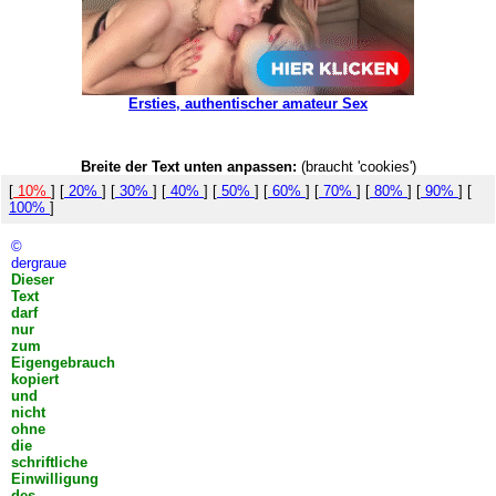
Ersties, authentischer amateur Sex
Breite der Text unten anpassen:
(braucht 'cookies')
[
10%
] [
20%
] [
30%
] [
40%
] [
50%
] [
60%
] [
70%
] [
80%
] [
90%
] [
100%
]
©
dergraue
Dieser
Text
darf
nur
zum
Eigengebrauch
kopiert
und
nicht
ohne
die
schriftliche
Einwilligung
des