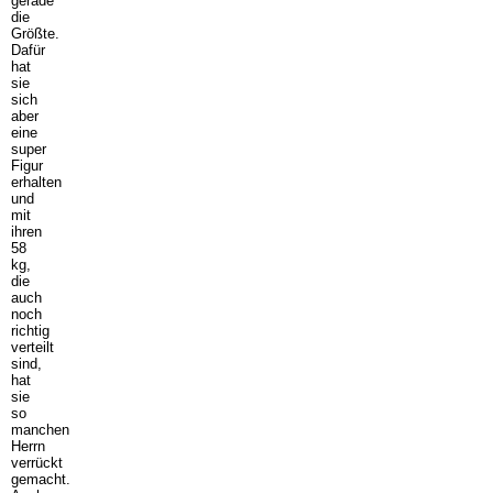
gerade
die
Größte.
Dafür
hat
sie
sich
aber
eine
super
Figur
erhalten
und
mit
ihren
58
kg,
die
auch
noch
richtig
verteilt
sind,
hat
sie
so
manchen
Herrn
verrückt
gemacht.