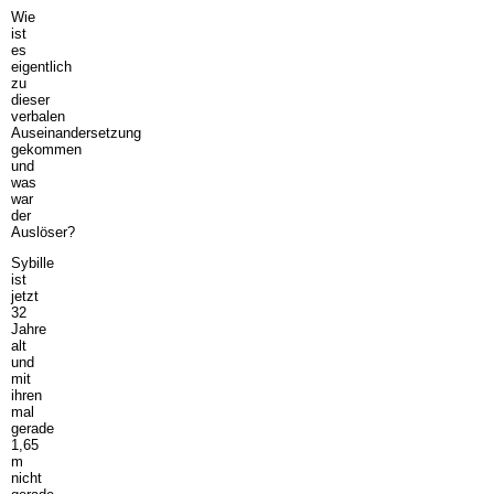
Wie
ist
es
eigentlich
zu
dieser
verbalen
Auseinandersetzung
gekommen
und
was
war
der
Auslöser?
Sybille
ist
jetzt
32
Jahre
alt
und
mit
ihren
mal
gerade
1,65
m
nicht