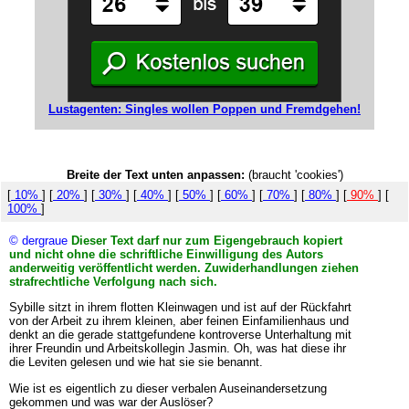
Lustagenten: Singles wollen Poppen und Fremdgehen!
Breite der Text unten anpassen:
(braucht 'cookies')
[
10%
] [
20%
] [
30%
] [
40%
] [
50%
] [
60%
] [
70%
] [
80%
] [
90%
] [
100%
]
© dergraue
Dieser Text darf nur zum Eigengebrauch kopiert
und nicht ohne die schriftliche Einwilligung des Autors
anderweitig veröffentlicht werden. Zuwiderhandlungen ziehen
strafrechtliche Verfolgung nach sich.
Sybille sitzt in ihrem flotten Kleinwagen und ist auf der Rückfahrt
von der Arbeit zu ihrem kleinen, aber feinen Einfamilienhaus und
denkt an die gerade stattgefundene kontroverse Unterhaltung mit
ihrer Freundin und Arbeitskollegin Jasmin. Oh, was hat diese ihr
die Leviten gelesen und wie hat sie sie benannt.
Wie ist es eigentlich zu dieser verbalen Auseinandersetzung
gekommen und was war der Auslöser?