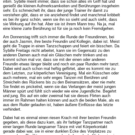
intim. Sybille meint immer, dass sie schon alles im Griff hat und
genießt die kleinen Aufmerksamkeiten und Berührungen insgeheim
sehr. Es schmeichelt ihr, dass der junge Trainer ihr damit zu
verstehen gibt, dass er sie anziehend findet und manchmal kribbelt
es bei ihr ganz schön, wenn sie ihn so sieht und auch sieht, dass
sie Wirkung auf ihn hat. Aber sie ist ihrem Mann treu. Na ja, mal
eine kleine zarte Berührung ist für sie ja noch kein Fremdgehen.
Am Donnerstag trifft sich immer die Runde der Freundinnen, bei
der auch Jasmin, ihre beste Freundin und Kollegin, dabei ist. Meist
geht die Truppe in einen Tanzschuppen und feiert ein bisschen. Da
Sybille Freitags nicht arbeitet, kann sie im Gegensatz zu den
anderen Damen auch mal ein Gläschen mehr trinken und es
kommt schon mal vor, dass sie mit der einen oder anderen
Freundin etwas länger bleibt und noch ein paar Runden mehr tanzt.
Dabei wird auch schon mal heftig geflirtet, aber es kommt nie zu
dem Letzten, zur körperlichen Vereinigung. Mal ein Küsschen oder
auch mehrere, mal ein sehr enges Tanzen mit Berühren und
Streicheln des Rückens bis zu den Beinansätzen, aber nie mehr.
Sie findet es prickelnd, wenn sie das Verlangen der meist jungen
Männer spürt und fühlt sich wieder wie eine Jugendliche. Begehrt
und jung. Bis auf ein oder zweimal hat sie dieses Flirten auch
immer im Rahmen halten können und auch die beiden Male, als es
aus dem Ruder gelaufen ist, haben äußere Einflüsse das letzte
verhindert.
Dabei hat es einmal einen riesen Krach mit ihrer besten Freundin
gegeben, als diese dazu kam, als ihr farbiger Tanzpartner nach
einer langen Runde langsamer Tänze mit viel Körperkontakt
gerade dabei war, sie in einer dunklen Ecke des Vorplatzes zu