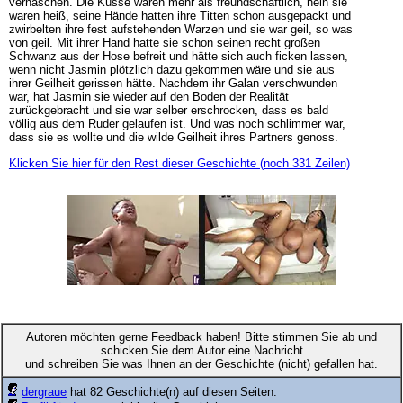
vernaschen. Die Küsse waren mehr als freundschaftlich, nein sie
waren heiß, seine Hände hatten ihre Titten schon ausgepackt und
zwirbelten ihre fest aufstehenden Warzen und sie war geil, so was
von geil. Mit ihrer Hand hatte sie schon seinen recht großen
Schwanz aus der Hose befreit und hätte sich auch ficken lassen,
wenn nicht Jasmin plötzlich dazu gekommen wäre und sie aus
ihrer Geilheit gerissen hätte. Nachdem ihr Galan verschwunden
war, hat Jasmin sie wieder auf den Boden der Realität
zurückgebracht und sie war selber erschrocken, dass es bald
völlig aus dem Ruder gelaufen ist. Und was noch schlimmer war,
dass sie es wollte und die wilde Geilheit ihres Partners genoss.
Klicken Sie hier für den Rest dieser Geschichte (noch 331 Zeilen)
Autoren möchten gerne Feedback haben! Bitte stimmen Sie ab und
schicken Sie dem Autor eine Nachricht
und schreiben Sie was Ihnen an der Geschichte (nicht) gefallen hat.
dergraue
hat 82 Geschichte(n) auf diesen Seiten.