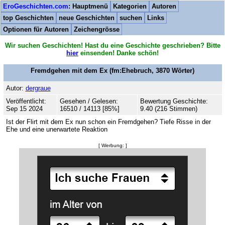
EroGeschichten.com
: Hauptmenü
Kategorien
Autoren
top Geschichten
neue Geschichten
suchen
Links
Optionen für Autoren
Zeichengrösse
Wir suchen Geschichten! Hast du eine Geschichte geschrieben? Bitte
hier
einsenden! Danke schön!
Fremdgehen mit dem Ex
(fm:Ehebruch,
3870
Wörter)
Autor:
dergraue
Veröffentlicht:
Gesehen / Gelesen:
Bewertung Geschichte:
Sep 15 2024
16510 / 14113 [85%]
9.40 (216 Stimmen)
Ist der Flirt mit dem Ex nun schon ein Fremdgehen? Tiefe Risse in der
Ehe und eine unerwartete Reaktion
[ Werbung: ]