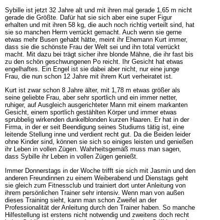
Sybille ist jetzt 32 Jahre alt und mit ihren mal gerade 1,65 m nicht
gerade die Größte. Dafür hat sie sich aber eine super Figur
erhalten und mit ihren 58 kg, die auch noch richtig verteilt sind, hat
sie so manchen Herrn verrückt gemacht. Auch wenn sie gerne
etwas mehr Busen gehabt hätte, meint ihr Ehemann Kurt immer,
dass sie die schönste Frau der Welt sei und ihn total verrückt
macht. Mit dazu bei trägt sicher ihre blonde Mähne, die ihr fast bis
zu den schön geschwungenen Po reicht. Ihr Gesicht hat etwas
engelhaftes. Ein Engel ist sie dabei aber nicht, nur eine junge
Frau, die nun schon 12 Jahre mit ihrem Kurt verheiratet ist.
Kurt ist zwar schon 8 Jahre älter, mit 1,78 m etwas größer als
seine geliebte Frau, aber sehr sportlich und ein immer netter,
ruhiger, auf Ausgleich ausgerichteter Mann mit einem markanten
Gesicht, einem sportlich gestählten Körper und immer etwas
sprubbelig wirkenden dunkelblonden kurzen Haaren. Er hat in der
Firma, in der er seit Beendigung seines Studiums tätig ist, eine
leitende Stellung inne und verdient recht gut. Da die Beiden leider
ohne Kinder sind, können sie sich so einiges leisten und genießen
ihr Leben in vollen Zügen. Wahrheitsgemäß muss man sagen,
dass Sybille ihr Leben in vollen Zügen genießt.
Immer Donnerstags in der Woche trifft sie sich mit Jasmin und den
anderen Freundinnen zu einem Weiberabend und Dienstags geht
sie gleich zum Fitnessclub und trainiert dort unter Anleitung von
ihrem persönlichen Trainer sehr intensiv. Wenn man von außen
dieses Training sieht, kann man schon Zweifel an der
Professionalität der Anleitung durch den Trainer haben. So manche
Hilfestellung ist erstens nicht notwendig und zweitens doch recht