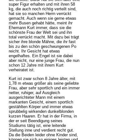
super Figur erhalten und mit ihren 58
kg, die auch noch richtig verteilt sind,
hat sie so manchen Herrn verrückt
gemacht. Auch wenn sie gerne etwas
mehr Busen gehabt hätte, meint ihr
Ehemann Kurt immer, dass sie die
schönste Frau der Welt sei und ihn
total verrückt macht. Mit dazu bei trägt
sicher ihre blonde Mähne, die ihr fast
bis zu den schön geschwungenen Po
reicht. Ihr Gesicht hat etwas
engelhaftes. Ein Engel ist sie dabei
aber nicht, nur eine junge Frau, die nun
schon 12 Jahre mit ihrem Kurt
verheiratet ist.
Kurt ist zwar schon 8 Jahre älter, mit
1,78 m etwas größer als seine geliebte
Frau, aber sehr sportlich und ein immer
netter, ruhiger, auf Ausgleich
ausgerichteter Mann mit einem
markanten Gesicht, einem sportlich
gestählten Körper und immer etwas
sprubbelig wirkenden dunkelblonden
kurzen Haaren. Er hat in der Firma, in
der er seit Beendigung seines
Studiums tätig ist, eine leitende
Stellung inne und verdient recht gut.
Da die Beiden leider ohne Kinder sind,
können sie sich so einiges leisten und