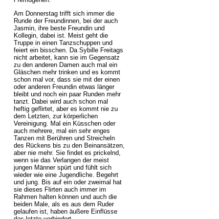
Am Donnerstag trifft sich immer die
Runde der Freundinnen, bei der auch
Jasmin, ihre beste Freundin und
Kollegin, dabei ist. Meist geht die
Truppe in einen Tanzschuppen und
feiert ein bisschen. Da Sybille Freitags
nicht arbeitet, kann sie im Gegensatz
zu den anderen Damen auch mal ein
Gläschen mehr trinken und es kommt
schon mal vor, dass sie mit der einen
oder anderen Freundin etwas länger
bleibt und noch ein paar Runden mehr
tanzt. Dabei wird auch schon mal
heftig geflirtet, aber es kommt nie zu
dem Letzten, zur körperlichen
Vereinigung. Mal ein Küsschen oder
auch mehrere, mal ein sehr enges
Tanzen mit Berühren und Streicheln
des Rückens bis zu den Beinansätzen,
aber nie mehr. Sie findet es prickelnd,
wenn sie das Verlangen der meist
jungen Männer spürt und fühlt sich
wieder wie eine Jugendliche. Begehrt
und jung. Bis auf ein oder zweimal hat
sie dieses Flirten auch immer im
Rahmen halten können und auch die
beiden Male, als es aus dem Ruder
gelaufen ist, haben äußere Einflüsse
das letzte verhindert.