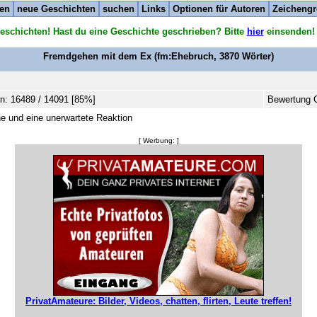
ten
neue Geschichten
suchen
Links
Optionen für Autoren
Zeichengr
eschichten! Hast du eine Geschichte geschrieben? Bitte
hier
einsenden!
Fremdgehen mit dem Ex
(fm:Ehebruch,
3870
Wörter)
n: 16489 / 14091 [85%]
Bewertung G
he und eine unerwartete Reaktion
[ Werbung: ]
PrivatAmateure: Bilder, Videos, chatten, flirten, Leute treffen!