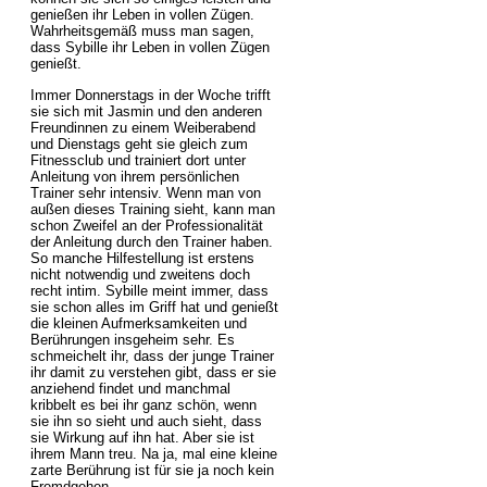
genießen ihr Leben in vollen Zügen.
Wahrheitsgemäß muss man sagen,
dass Sybille ihr Leben in vollen Zügen
genießt.
Immer Donnerstags in der Woche trifft
sie sich mit Jasmin und den anderen
Freundinnen zu einem Weiberabend
und Dienstags geht sie gleich zum
Fitnessclub und trainiert dort unter
Anleitung von ihrem persönlichen
Trainer sehr intensiv. Wenn man von
außen dieses Training sieht, kann man
schon Zweifel an der Professionalität
der Anleitung durch den Trainer haben.
So manche Hilfestellung ist erstens
nicht notwendig und zweitens doch
recht intim. Sybille meint immer, dass
sie schon alles im Griff hat und genießt
die kleinen Aufmerksamkeiten und
Berührungen insgeheim sehr. Es
schmeichelt ihr, dass der junge Trainer
ihr damit zu verstehen gibt, dass er sie
anziehend findet und manchmal
kribbelt es bei ihr ganz schön, wenn
sie ihn so sieht und auch sieht, dass
sie Wirkung auf ihn hat. Aber sie ist
ihrem Mann treu. Na ja, mal eine kleine
zarte Berührung ist für sie ja noch kein
Fremdgehen.