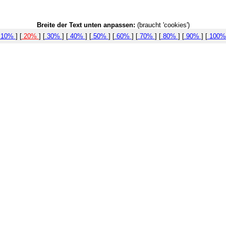
Breite der Text unten anpassen:
(braucht 'cookies')
10%
] [
20%
] [
30%
] [
40%
] [
50%
] [
60%
] [
70%
] [
80%
] [
90%
] [
100