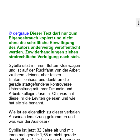
[
© dergraue
Dieser Text darf nur zum
Eigengebrauch kopiert und nicht
ohne die schriftliche Einwilligung
des Autors anderweitig veröffentlicht
werden. Zuwiderhandlungen ziehen
strafrechtliche Verfolgung nach sich.
Sybille sitzt in ihrem flotten Kleinwagen
und ist auf der Rückfahrt von der Arbeit
zu ihrem kleinen, aber feinen
Einfamilienhaus und denkt an die
gerade stattgefundene kontroverse
Unterhaltung mit ihrer Freundin und
Arbeitskollegin Jasmin. Oh, was hat
diese ihr die Leviten gelesen und wie
hat sie sie benannt.
Wie ist es eigentlich zu dieser verbalen
Auseinandersetzung gekommen und
was war der Auslöser?
Sybille ist jetzt 32 Jahre alt und mit
ihren mal gerade 1,65 m nicht gerade
die Größte. Dafür hat sie sich aber eine