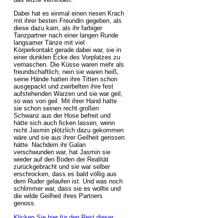
Dabei hat es einmal einen riesen Krach
mit ihrer besten Freundin gegeben, als
diese dazu kam, als ihr farbiger
Tanzpartner nach einer langen Runde
langsamer Tänze mit viel
Körperkontakt gerade dabei war, sie in
einer dunklen Ecke des Vorplatzes zu
vernaschen. Die Küsse waren mehr als
freundschaftlich, nein sie waren heiß,
seine Hände hatten ihre Titten schon
ausgepackt und zwirbelten ihre fest
aufstehenden Warzen und sie war geil,
so was von geil. Mit ihrer Hand hatte
sie schon seinen recht großen
Schwanz aus der Hose befreit und
hätte sich auch ficken lassen, wenn
nicht Jasmin plötzlich dazu gekommen
wäre und sie aus ihrer Geilheit gerissen
hätte. Nachdem ihr Galan
verschwunden war, hat Jasmin sie
wieder auf den Boden der Realität
zurückgebracht und sie war selber
erschrocken, dass es bald völlig aus
dem Ruder gelaufen ist. Und was noch
schlimmer war, dass sie es wollte und
die wilde Geilheit ihres Partners
genoss.
Klicken Sie hier für den Rest dieser