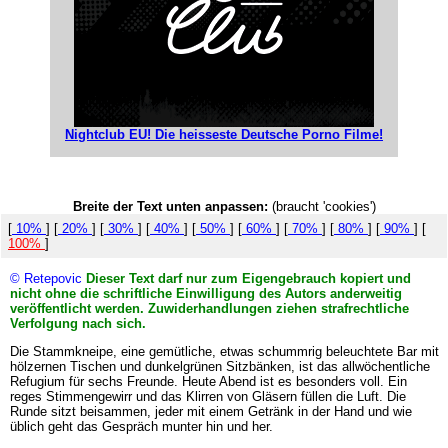
Nightclub EU! Die heisseste Deutsche Porno Filme!
Breite der Text unten anpassen:
(braucht 'cookies')
[
10%
] [
20%
] [
30%
] [
40%
] [
50%
] [
60%
] [
70%
] [
80%
] [
90%
] [
100%
]
© Retepovic
Dieser Text darf nur zum Eigengebrauch kopiert und
nicht ohne die schriftliche Einwilligung des Autors anderweitig
veröffentlicht werden. Zuwiderhandlungen ziehen strafrechtliche
Verfolgung nach sich.
Die Stammkneipe, eine gemütliche, etwas schummrig beleuchtete Bar mit
hölzernen Tischen und dunkelgrünen Sitzbänken, ist das allwöchentliche
Refugium für sechs Freunde. Heute Abend ist es besonders voll. Ein
reges Stimmengewirr und das Klirren von Gläsern füllen die Luft. Die
Runde sitzt beisammen, jeder mit einem Getränk in der Hand und wie
üblich geht das Gespräch munter hin und her.