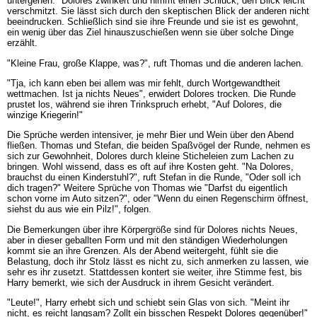
untergehen." Dolores zwinkert und nimmt einen Schluck, den Blick leicht
verschmitzt. Sie lässt sich durch den skeptischen Blick der anderen nicht
beeindrucken. Schließlich sind sie ihre Freunde und sie ist es gewohnt,
ein wenig über das Ziel hinauszuschießen wenn sie über solche Dinge
erzählt.
"Kleine Frau, große Klappe, was?", ruft Thomas und die anderen lachen.
"Tja, ich kann eben bei allem was mir fehlt, durch Wortgewandtheit
wettmachen. Ist ja nichts Neues", erwidert Dolores trocken. Die Runde
prustet los, während sie ihren Trinkspruch erhebt, "Auf Dolores, die
winzige Kriegerin!"
Die Sprüche werden intensiver, je mehr Bier und Wein über den Abend
fließen. Thomas und Stefan, die beiden Spaßvögel der Runde, nehmen es
sich zur Gewohnheit, Dolores durch kleine Sticheleien zum Lachen zu
bringen. Wohl wissend, dass es oft auf ihre Kosten geht. "Na Dolores,
brauchst du einen Kinderstuhl?", ruft Stefan in die Runde, "Oder soll ich
dich tragen?" Weitere Sprüche von Thomas wie "Darfst du eigentlich
schon vorne im Auto sitzen?", oder "Wenn du einen Regenschirm öffnest,
siehst du aus wie ein Pilz!", folgen.
Die Bemerkungen über ihre Körpergröße sind für Dolores nichts Neues,
aber in dieser geballten Form und mit den ständigen Wiederholungen
kommt sie an ihre Grenzen. Als der Abend weitergeht, fühlt sie die
Belastung, doch ihr Stolz lässt es nicht zu, sich anmerken zu lassen, wie
sehr es ihr zusetzt. Stattdessen kontert sie weiter, ihre Stimme fest, bis
Harry bemerkt, wie sich der Ausdruck in ihrem Gesicht verändert.
"Leute!", Harry erhebt sich und schiebt sein Glas von sich. "Meint ihr
nicht, es reicht langsam? Zollt ein bisschen Respekt Dolores gegenüber!"