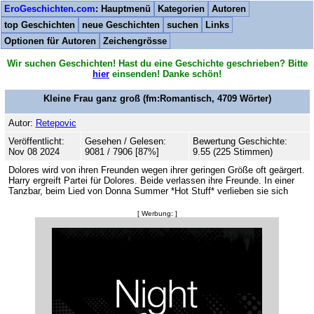
EroGeschichten.com
: Hauptmenü
Kategorien
Autoren
top Geschichten
neue Geschichten
suchen
Links
Optionen für Autoren
Zeichengrösse
Wir suchen Geschichten! Hast du eine Geschichte geschrieben? Bitte
hier
einsenden! Danke schön!
Kleine Frau ganz groß
(fm:Romantisch,
4709
Wörter)
Autor:
Retepovic
Veröffentlicht:
Gesehen / Gelesen:
Bewertung Geschichte:
Nov 08 2024
9081 / 7906 [87%]
9.55 (225 Stimmen)
Dolores wird von ihren Freunden wegen ihrer geringen Größe oft geärgert.
Harry ergreift Partei für Dolores. Beide verlassen ihre Freunde. In einer
Tanzbar, beim Lied von Donna Summer *Hot Stuff* verlieben sie sich
[ Werbung: ]