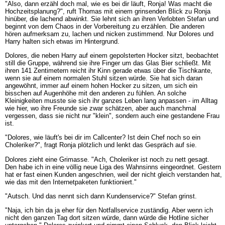
"Also, dann erzähl doch mal, wie es bei dir läuft, Ronja! Was macht die
Hochzeitsplanung?", ruft Thomas mit einem grinsenden Blick zu Ronja
hinüber, die lachend abwinkt. Sie lehnt sich an ihren Verlobten Stefan und
beginnt von dem Chaos in der Vorbereitung zu erzählen. Die anderen
hören aufmerksam zu, lachen und nicken zustimmend. Nur Dolores und
Harry halten sich etwas im Hintergrund.
Dolores, die neben Harry auf einem gepolsterten Hocker sitzt, beobachtet
still die Gruppe, während sie ihre Finger um das Glas Bier schließt. Mit
ihren 141 Zentimetern reicht ihr Kinn gerade etwas über die Tischkante,
wenn sie auf einem normalen Stuhl sitzen würde. Sie hat sich daran
angewöhnt, immer auf einem hohen Hocker zu sitzen, um sich ein
bisschen auf Augenhöhe mit den anderen zu fühlen. An solche
Kleinigkeiten musste sie sich ihr ganzes Leben lang anpassen - im Alltag
wie hier, wo ihre Freunde sie zwar schätzen, aber auch manchmal
vergessen, dass sie nicht nur "klein", sondern auch eine gestandene Frau
ist.
"Dolores, wie läuft's bei dir im Callcenter? Ist dein Chef noch so ein
Choleriker?", fragt Ronja plötzlich und lenkt das Gespräch auf sie.
Dolores zieht eine Grimasse. "Ach, Choleriker ist noch zu nett gesagt.
Den habe ich in eine völlig neue Liga des Wahnsinns eingeordnet. Gestern
hat er fast einen Kunden angeschrien, weil der nicht gleich verstanden hat,
wie das mit den Internetpaketen funktioniert."
"Autsch. Und das nennt sich dann Kundenservice?" Stefan grinst.
"Naja, ich bin da ja eher für den Notfallservice zuständig. Aber wenn ich
nicht den ganzen Tag dort sitzen würde, dann würde die Hotline sicher