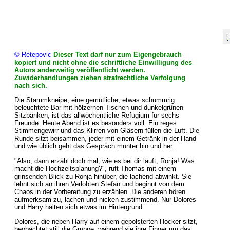
[
© Retepovic
Dieser Text darf nur zum Eigengebrauch
kopiert und nicht ohne die schriftliche Einwilligung des
Autors anderweitig veröffentlicht werden.
Zuwiderhandlungen ziehen strafrechtliche Verfolgung
nach sich.
Die Stammkneipe, eine gemütliche, etwas schummrig
beleuchtete Bar mit hölzernen Tischen und dunkelgrünen
Sitzbänken, ist das allwöchentliche Refugium für sechs
Freunde. Heute Abend ist es besonders voll. Ein reges
Stimmengewirr und das Klirren von Gläsern füllen die Luft. Die
Runde sitzt beisammen, jeder mit einem Getränk in der Hand
und wie üblich geht das Gespräch munter hin und her.
"Also, dann erzähl doch mal, wie es bei dir läuft, Ronja! Was
macht die Hochzeitsplanung?", ruft Thomas mit einem
grinsenden Blick zu Ronja hinüber, die lachend abwinkt. Sie
lehnt sich an ihren Verlobten Stefan und beginnt von dem
Chaos in der Vorbereitung zu erzählen. Die anderen hören
aufmerksam zu, lachen und nicken zustimmend. Nur Dolores
und Harry halten sich etwas im Hintergrund.
Dolores, die neben Harry auf einem gepolsterten Hocker sitzt,
beobachtet still die Gruppe, während sie ihre Finger um das