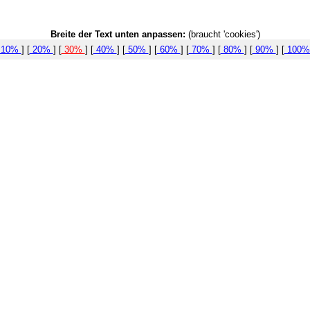
Breite der Text unten anpassen:
(braucht 'cookies')
10%
] [
20%
] [
30%
] [
40%
] [
50%
] [
60%
] [
70%
] [
80%
] [
90%
] [
100