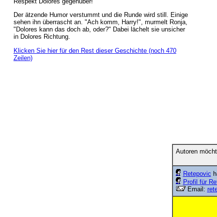
Respekt Dolores gegenüber!"
Der ätzende Humor verstummt und die Runde wird still. Einige
sehen ihn überrascht an. "Ach komm, Harry!", murmelt Ronja,
"Dolores kann das doch ab, oder?" Dabei lächelt sie unsicher
in Dolores Richtung.
Klicken Sie hier für den Rest dieser Geschichte (noch 470
Zeilen)
Autoren möcht
Retepovic
ha
Profil für R
Email:
ret