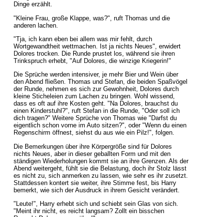
Dinge erzählt.
"Kleine Frau, große Klappe, was?", ruft Thomas und die
anderen lachen.
"Tja, ich kann eben bei allem was mir fehlt, durch
Wortgewandtheit wettmachen. Ist ja nichts Neues", erwidert
Dolores trocken. Die Runde prustet los, während sie ihren
Trinkspruch erhebt, "Auf Dolores, die winzige Kriegerin!"
Die Sprüche werden intensiver, je mehr Bier und Wein über
den Abend fließen. Thomas und Stefan, die beiden Spaßvögel
der Runde, nehmen es sich zur Gewohnheit, Dolores durch
kleine Sticheleien zum Lachen zu bringen. Wohl wissend,
dass es oft auf ihre Kosten geht. "Na Dolores, brauchst du
einen Kinderstuhl?", ruft Stefan in die Runde, "Oder soll ich
dich tragen?" Weitere Sprüche von Thomas wie "Darfst du
eigentlich schon vorne im Auto sitzen?", oder "Wenn du einen
Regenschirm öffnest, siehst du aus wie ein Pilz!", folgen.
Die Bemerkungen über ihre Körpergröße sind für Dolores
nichts Neues, aber in dieser geballten Form und mit den
ständigen Wiederholungen kommt sie an ihre Grenzen. Als der
Abend weitergeht, fühlt sie die Belastung, doch ihr Stolz lässt
es nicht zu, sich anmerken zu lassen, wie sehr es ihr zusetzt.
Stattdessen kontert sie weiter, ihre Stimme fest, bis Harry
bemerkt, wie sich der Ausdruck in ihrem Gesicht verändert.
"Leute!", Harry erhebt sich und schiebt sein Glas von sich.
"Meint ihr nicht, es reicht langsam? Zollt ein bisschen