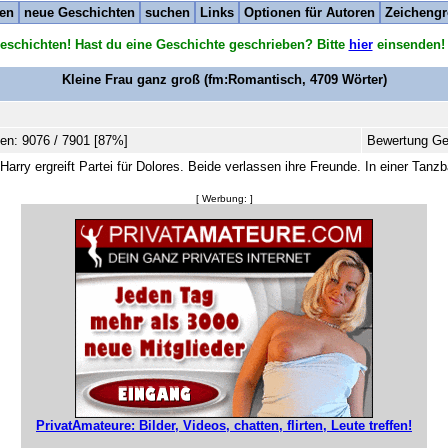
ten
neue Geschichten
suchen
Links
Optionen für Autoren
Zeichengr
eschichten! Hast du eine Geschichte geschrieben? Bitte
hier
einsenden!
Kleine Frau ganz groß
(fm:Romantisch,
4709
Wörter)
en: 9076 / 7901 [87%]
Bewertung Ge
Harry ergreift Partei für Dolores. Beide verlassen ihre Freunde. In einer Tan
[ Werbung: ]
PrivatAmateure: Bilder, Videos, chatten, flirten, Leute treffen!