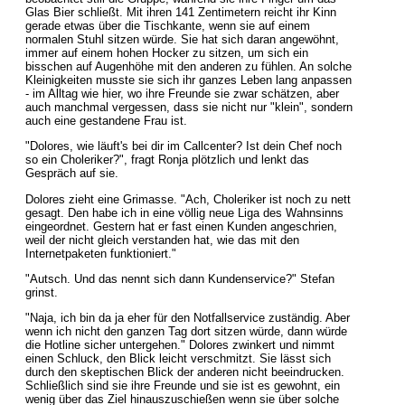
Glas Bier schließt. Mit ihren 141 Zentimetern reicht ihr Kinn
gerade etwas über die Tischkante, wenn sie auf einem
normalen Stuhl sitzen würde. Sie hat sich daran angewöhnt,
immer auf einem hohen Hocker zu sitzen, um sich ein
bisschen auf Augenhöhe mit den anderen zu fühlen. An solche
Kleinigkeiten musste sie sich ihr ganzes Leben lang anpassen
- im Alltag wie hier, wo ihre Freunde sie zwar schätzen, aber
auch manchmal vergessen, dass sie nicht nur "klein", sondern
auch eine gestandene Frau ist.
"Dolores, wie läuft's bei dir im Callcenter? Ist dein Chef noch
so ein Choleriker?", fragt Ronja plötzlich und lenkt das
Gespräch auf sie.
Dolores zieht eine Grimasse. "Ach, Choleriker ist noch zu nett
gesagt. Den habe ich in eine völlig neue Liga des Wahnsinns
eingeordnet. Gestern hat er fast einen Kunden angeschrien,
weil der nicht gleich verstanden hat, wie das mit den
Internetpaketen funktioniert."
"Autsch. Und das nennt sich dann Kundenservice?" Stefan
grinst.
"Naja, ich bin da ja eher für den Notfallservice zuständig. Aber
wenn ich nicht den ganzen Tag dort sitzen würde, dann würde
die Hotline sicher untergehen." Dolores zwinkert und nimmt
einen Schluck, den Blick leicht verschmitzt. Sie lässt sich
durch den skeptischen Blick der anderen nicht beeindrucken.
Schließlich sind sie ihre Freunde und sie ist es gewohnt, ein
wenig über das Ziel hinauszuschießen wenn sie über solche