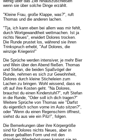
wenig über das Ziel hinauszuschießen
wenn sie über solche Dinge erzählt.
"Kleine Frau, große Klappe, was?", ruft
Thomas und die anderen lachen.
"Tja, ich kann eben bei allem was mir fehlt,
durch Wortgewandtheit wettmachen. Ist ja
nichts Neues", erwidert Dolores trocken.
Die Runde prustet los, während sie ihren
Trinkspruch erhebt, "Auf Dolores, die
winzige Kriegerin!"
Die Sprüche werden intensiver, je mehr Bier
und Wein über den Abend fließen. Thomas
und Stefan, die beiden Spaßvögel der
Runde, nehmen es sich zur Gewohnheit,
Dolores durch kleine Sticheleien zum
Lachen zu bringen. Wohl wissend, dass es
oft auf ihre Kosten geht. "Na Dolores,
brauchst du einen Kinderstuhl?", ruft Stefan
in die Runde, "Oder soll ich dich tragen?"
Weitere Sprüche von Thomas wie "Darfst
du eigentlich schon vorne im Auto sitzen?",
oder "Wenn du einen Regenschirm öffnest,
siehst du aus wie ein Pilz!", folgen.
Die Bemerkungen über ihre Körpergröße
sind für Dolores nichts Neues, aber in
dieser geballten Form und mit den
ständigen Wiederholungen kommt sie an