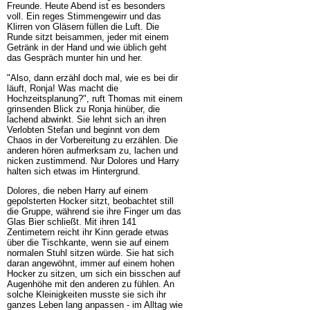
Freunde. Heute Abend ist es besonders
voll. Ein reges Stimmengewirr und das
Klirren von Gläsern füllen die Luft. Die
Runde sitzt beisammen, jeder mit einem
Getränk in der Hand und wie üblich geht
das Gespräch munter hin und her.
"Also, dann erzähl doch mal, wie es bei dir
läuft, Ronja! Was macht die
Hochzeitsplanung?", ruft Thomas mit einem
grinsenden Blick zu Ronja hinüber, die
lachend abwinkt. Sie lehnt sich an ihren
Verlobten Stefan und beginnt von dem
Chaos in der Vorbereitung zu erzählen. Die
anderen hören aufmerksam zu, lachen und
nicken zustimmend. Nur Dolores und Harry
halten sich etwas im Hintergrund.
Dolores, die neben Harry auf einem
gepolsterten Hocker sitzt, beobachtet still
die Gruppe, während sie ihre Finger um das
Glas Bier schließt. Mit ihren 141
Zentimetern reicht ihr Kinn gerade etwas
über die Tischkante, wenn sie auf einem
normalen Stuhl sitzen würde. Sie hat sich
daran angewöhnt, immer auf einem hohen
Hocker zu sitzen, um sich ein bisschen auf
Augenhöhe mit den anderen zu fühlen. An
solche Kleinigkeiten musste sie sich ihr
ganzes Leben lang anpassen - im Alltag wie