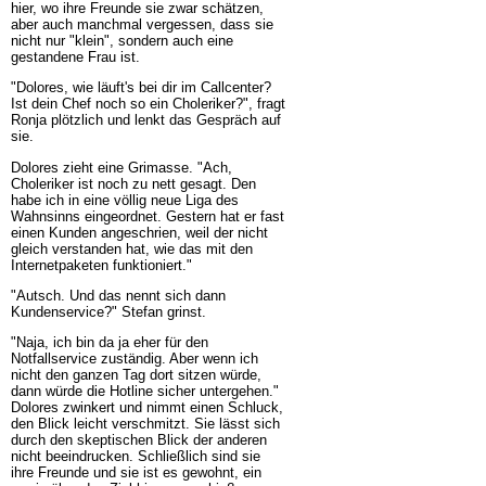
hier, wo ihre Freunde sie zwar schätzen,
aber auch manchmal vergessen, dass sie
nicht nur "klein", sondern auch eine
gestandene Frau ist.
"Dolores, wie läuft's bei dir im Callcenter?
Ist dein Chef noch so ein Choleriker?", fragt
Ronja plötzlich und lenkt das Gespräch auf
sie.
Dolores zieht eine Grimasse. "Ach,
Choleriker ist noch zu nett gesagt. Den
habe ich in eine völlig neue Liga des
Wahnsinns eingeordnet. Gestern hat er fast
einen Kunden angeschrien, weil der nicht
gleich verstanden hat, wie das mit den
Internetpaketen funktioniert."
"Autsch. Und das nennt sich dann
Kundenservice?" Stefan grinst.
"Naja, ich bin da ja eher für den
Notfallservice zuständig. Aber wenn ich
nicht den ganzen Tag dort sitzen würde,
dann würde die Hotline sicher untergehen."
Dolores zwinkert und nimmt einen Schluck,
den Blick leicht verschmitzt. Sie lässt sich
durch den skeptischen Blick der anderen
nicht beeindrucken. Schließlich sind sie
ihre Freunde und sie ist es gewohnt, ein