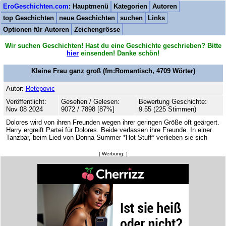
EroGeschichten.com
: Hauptmenü
Kategorien
Autoren
top Geschichten
neue Geschichten
suchen
Links
Optionen für Autoren
Zeichengrösse
Wir suchen Geschichten! Hast du eine Geschichte geschrieben? Bitte
hier
einsenden! Danke schön!
Kleine Frau ganz groß
(fm:Romantisch,
4709
Wörter)
Autor:
Retepovic
Veröffentlicht:
Gesehen / Gelesen:
Bewertung Geschichte:
Nov 08 2024
9072 / 7898 [87%]
9.55 (225 Stimmen)
Dolores wird von ihren Freunden wegen ihrer geringen Größe oft geärgert.
Harry ergreift Partei für Dolores. Beide verlassen ihre Freunde. In einer
Tanzbar, beim Lied von Donna Summer *Hot Stuff* verlieben sie sich
[ Werbung: ]