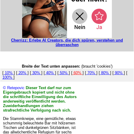
Cherrizz: Erlebe AI Creators, die dich spüren, verstehen und
überraschen
Breite der Text unten anpassen:
(braucht 'cookies')
[
10%
] [
20%
] [
30%
] [
40%
] [
50%
] [
60%
] [
70%
] [
80%
] [
90%
] [
100%
]
© Retepovic
Dieser Text darf nur zum
Eigengebrauch kopiert und nicht ohne
die schriftliche Einwilligung des Autors
anderweitig veröffentlicht werden.
Zuwiderhandlungen ziehen
strafrechtliche Verfolgung nach sich.
Die Stammkneipe, eine gemütliche, etwas
schummrig beleuchtete Bar mit hölzernen
Tischen und dunkelgrünen Sitzbänken, ist
das allwöchentliche Refugium für sechs