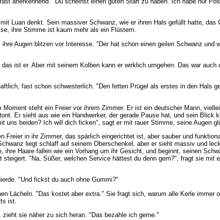
fast anerkennend. "Du scheinst einen guten Start zu haben. Ich habe nur Posi
it Luan denkt. Sein massiver Schwanz, wie er ihren Hals gefüllt hatte, das Gef
ise, ihre Stimme ist kaum mehr als ein Flüstern.
, ihre Augen blitzen vor Interesse. "Der hat schon einen geilen Schwanz un
, das ist er. Aber mit seinem Kolben kann er wirklich umgehen. Das war auch
schaftlich, fast schon schwesterlich. "Den fetten Prügel als erstes in den Ha
em Moment steht ein Freier vor ihrem Zimmer. Er ist ein deutscher Mann, viell
ont. Er sieht aus wie ein Handwerker, der gerade Pause hat, und sein Blick k
it uns beiden? Ich will dich ficken", sagt er mit rauer Stimme, seine Augen g
n Freier in ihr Zimmer, das spärlich eingerichtet ist, aber sauber und funktiona
 Schwanz liegt schlaff auf seinem Oberschenkel, aber er sieht massiv und leck
, ihre Haare fallen wie ein Vorhang um ihr Gesicht, und beginnt, seinen Schw
steigert. "Na, Süßer, welchen Service hättest du denn gern?", fragt sie mit e
egierde. "Und fickst du auch ohne Gummi?"
hen Lächeln. "Das kostet aber extra." Sie fragt sich, warum alle Kerle immer
s ist.
, zieht sie näher zu sich heran. "Das bezahle ich gerne."