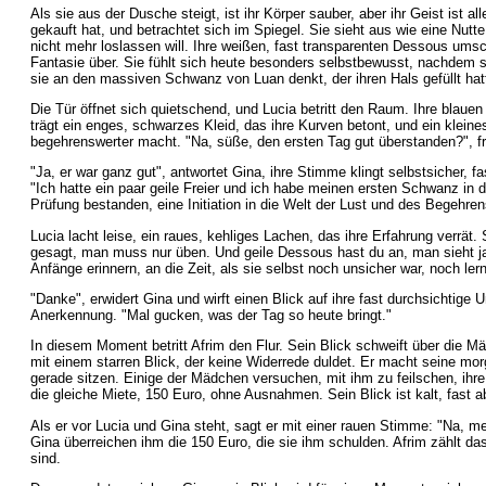
Als sie aus der Dusche steigt, ist ihr Körper sauber, aber ihr Geist ist a
gekauft hat, und betrachtet sich im Spiegel. Sie sieht aus wie eine Nutte,
nicht mehr loslassen will. Ihre weißen, fast transparenten Dessous um
Fantasie über. Sie fühlt sich heute besonders selbstbewusst, nachdem si
sie an den massiven Schwanz von Luan denkt, der ihren Hals gefüllt hatte.
Die Tür öffnet sich quietschend, und Lucia betritt den Raum. Ihre blauen 
trägt ein enges, schwarzes Kleid, das ihre Kurven betont, und ein klein
begehrenswerter macht. "Na, süße, den ersten Tag gut überstanden?", f
"Ja, er war ganz gut", antwortet Gina, ihre Stimme klingt selbstsicher, f
"Ich hatte ein paar geile Freier und ich habe meinen ersten Schwanz in
Prüfung bestanden, eine Initiation in die Welt der Lust und des Begehren
Lucia lacht leise, ein raues, kehliges Lachen, das ihre Erfahrung verrät
gesagt, man muss nur üben. Und geile Dessous hast du an, man sieht ja ri
Anfänge erinnern, an die Zeit, als sie selbst noch unsicher war, noch l
"Danke", erwidert Gina und wirft einen Blick auf ihre fast durchsichtige
Anerkennung. "Mal gucken, was der Tag so heute bringt."
In diesem Moment betritt Afrim den Flur. Sein Blick schweift über die Mä
mit einem starren Blick, der keine Widerrede duldet. Er macht seine m
gerade sitzen. Einige der Mädchen versuchen, mit ihm zu feilschen, ihre
die gleiche Miete, 150 Euro, ohne Ausnahmen. Sein Blick ist kalt, fast a
Als er vor Lucia und Gina steht, sagt er mit einer rauen Stimme: "Na, m
Gina überreichen ihm die 150 Euro, die sie ihm schulden. Afrim zählt da
sind.