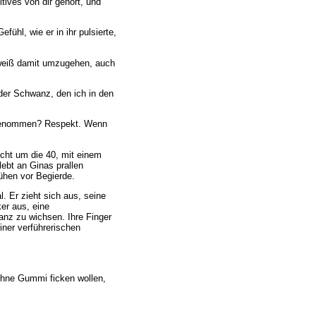
tives von dir gehört, und
ühl, wie er in ihr pulsierte,
d weiß damit umzugehen, auch
 der Schwanz, den ich in den
ls genommen? Respekt. Wenn
eicht um die 40, mit einem
lebt an Ginas prallen
lühen vor Begierde.
l. Er zieht sich aus, seine
er aus, eine
anz zu wichsen. Ihre Finger
iner verführerischen
 ohne Gummi ficken wollen,