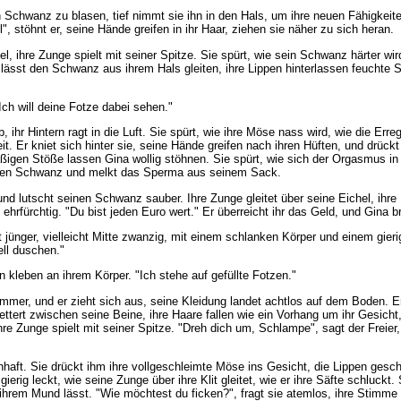
 Schwanz zu blasen, tief nimmt sie ihn in den Hals, um ihre neuen Fähigkeite
", stöhnt er, seine Hände greifen in ihr Haar, ziehen sie näher zu sich heran.
hel, ihre Zunge spielt mit seiner Spitze. Sie spürt, wie sein Schwanz härter wi
e lässt den Schwanz aus ihrem Hals gleiten, ihre Lippen hinterlassen feuchte 
Ich will deine Fotze dabei sehen."
 ihr Hintern ragt in die Luft. Sie spürt, wie ihre Möse nass wird, wie die Err
it. Er kniet sich hinter sie, seine Hände greifen nach ihren Hüften, und drü
äßigen Stöße lassen Gina wollig stöhnen. Sie spürt, wie sich der Orgasmus in i
inen Schwanz und melkt das Sperma aus seinem Sack.
 und lutscht seinen Schwanz sauber. Ihre Zunge gleitet über seine Eichel, ihre
ehrfürchtig. "Du bist jeden Euro wert." Er überreicht ihr das Geld, und Gina br
t jünger, vielleicht Mitte zwanzig, mit einem schlanken Körper und einem gieri
ell duschen."
n kleben an ihrem Körper. "Ich stehe auf gefüllte Fotzen."
 Zimmer, und er zieht sich aus, seine Kleidung landet achtlos auf dem Boden. Er 
lettert zwischen seine Beine, ihre Haare fallen wie ein Vorhang um ihr Gesic
 ihre Zunge spielt mit seiner Spitze. "Dreh dich um, Schlampe", sagt der Freier
enhaft. Sie drückt ihm ihre vollgeschleimte Möse ins Gesicht, die Lippen gesch
erig leckt, wie seine Zunge über ihre Klit gleitet, wie er ihre Säfte schluckt.
 ihrem Mund lässt. "Wie möchtest du ficken?", fragt sie atemlos, ihre Stimme