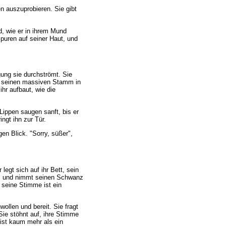
n auszuprobieren. Sie gibt
rd, wie er in ihrem Mund
Spuren auf seiner Haut, und
egung sie durchströmt. Sie
ckt seinen massiven Stamm in
hr aufbaut, wie die
 Lippen saugen sanft, bis er
ingt ihn zur Tür.
gen Blick. "Sorry, süßer",
legt sich auf ihr Bett, sein
ht, und nimmt seinen Schwanz
, seine Stimme ist ein
wollen und bereit. Sie fragt
 Sie stöhnt auf, ihre Stimme
 ist kaum mehr als ein