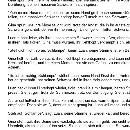
Gina spürt, wie ihre Knie weich werden, aber sie bleibt stehen, ihre Augen 
Berührung, seinen massiven Schwanz in sich spüren.
"Zieh meine Hose runter", befiehlt er, seine Hand greift nach seinem Gürt
fallen, sein massiver Schwanz springt hervor."Lutsch meinen Schwanz, 
Gina spürt, wie ihre Möse feucht wird, trotz der Angst, die in ihr aufstei
Schwanz gerichtet, der vor ihr hervorragt. Einen geilen, fetten Schwanz 
Luan stöhnt leise, als ihre Lippen seinen Schwanz umschließen, aber es is
in ihren Hals ficken. Gina muss würgen, ihr Kehlkopf verkrampft sich, a
"Stell dich nicht so an, Schlampe", knurrt Luan, seine Stimme ist ein Bef
Gina holt tief Luft, versucht, ihren Kehlkopf zu entspannen, und Luan n
Kehlkopf berührt, und für einen Moment hat sie das Gefühl, zu ersticken. 
Atmen.
"So ist es richtig, Schlampe", stöhnt Luan, seine Hand lässt ihren Hinte
hat es geschafft, hat seinen Schwanz tief in ihren Hals genommen, und ein
Luan packt ihren Hinterkopf wieder, fickt ihren Hals mit langen, harten
presst. Sie ist geil, trotz der Schmerzen, trotz der Demütigung. Sie ist st
Als er schließlich in ihrem Hals kommt, spürt sie das warme Sperma, das 
empfindet. Doch sie weiß, dass es nicht genug ist. Luan will mehr, und si
Steh auf, Schlampe", sagt Luan, seine Stimme ist wieder kalt und berech
Gina steht auf, ihre Beine sind wackelig, als sie zu ihm geht. Sie sieht
Unterleib, als sie sich auf ihn setzt. Sie spaltet sich mit seinem Schwanz