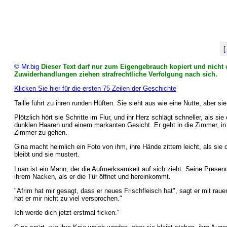
[
© Mr.big
Dieser Text darf nur zum Eigengebrauch kopiert und nicht o
Zuwiderhandlungen ziehen strafrechtliche Verfolgung nach sich.
Klicken Sie hier für die ersten 75 Zeilen der Geschichte
Taille führt zu ihren runden Hüften. Sie sieht aus wie eine Nutte, aber sie 
Plötzlich hört sie Schritte im Flur, und ihr Herz schlägt schneller, als si
dunklen Haaren und einem markanten Gesicht. Er geht in die Zimmer, i
Zimmer zu gehen.
Gina macht heimlich ein Foto von ihm, ihre Hände zittern leicht, als sie d
bleibt und sie mustert.
Luan ist ein Mann, der die Aufmerksamkeit auf sich zieht. Seine Presence
ihrem Nacken, als er die Tür öffnet und hereinkommt.
"Afrim hat mir gesagt, dass er neues Frischfleisch hat", sagt er mit r
hat er mir nicht zu viel versprochen."
Ich werde dich jetzt erstmal ficken."