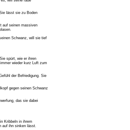
 es, will seine raue
 Sie lässt sie zu Boden
ist auf seinen massiven
blasen.
einen Schwanz, will sie tief
ie spürt, wie er ihren
hr immer wieder kurz Luft zum
Gefühl der Befriedigung. Sie
Kehlkopf gegen seinen Schwanz
rwerfung, das sie dabei
in Kribbeln in ihrem
 auf ihn sinken lässt.