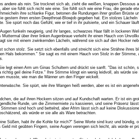
lles andere als rein. Sie trocknet sich ab, zieht die weißen, knappen Dessous a
 aber sie fühlt sich nicht wie eine. Sie fühlt sich wie eine Frau, die gerade e
schmeicheln ihre schlanke Figur, betonen die Rundungen ihrer großen Brüste 
e gestern ihren ersten Deepthroat-Blowjob gegeben hat. Ein stolzes Lächeln h
 Sie spürt noch das Gefühl, wie er tief in ihr pulsierte, und ein Schauer läuf
Augen funkeln neugierig, und ihr langes, schwarzes Haar fällt in lockeren Wel
es Muttermal über ihrer linken Augenbraue verleiht ihr einen Hauch von Unvoll
ragt sie mit einem zwinkernden Lächeln, während sie sich auf den Hocker neb
ast schon stolz. Sie setzt sich ebenfalls und streicht sich eine Strähne ihres 
 den Hals bekommen." Sie sagt es mit einem Hauch von Stolz in der Stimme, al
s.
. Sie legt einen Arm um Ginas Schultern und drückt sie sanft. "Das ist schön, 
chtig geil deine Fotze." Ihre Stimme klingt ein wenig leidvoll, als würde sie 
ernen musste, wie man die Männer um den Finger wickelt.
 Unterwäsche. Sie spürt, wie ihre Wangen heiß werden, aber es ist ein angene
dchen, die auf ihren Hockern sitzen und auf Kundschaft warten. Er ist ein gro
orgendliche Runde, um die Zimmermiete zu kassieren, und seine Präsenz läs
 Stimmen sind hoch und bettelnd, aber Afrim lässt sich auf keine Diskussionen
bschätzend, als würde er sie alle als Ware betrachten.
eine Süßen, habt ihr die Kohle für mich?" Seine Worte sind kurz und bündig, 
s Geld mit geübten Fingern, seine Augen verengen sich leicht, als würde er pr