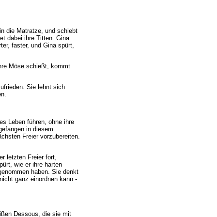
 in die Matratze, und schiebt
t dabei ihre Titten. Gina
er, faster, und Gina spürt,
 ihre Möse schießt, kommt
ufrieden. Sie lehnt sich
en.
ses Leben führen, ohne ihre
e gefangen in diesem
ächsten Freier vorzubereiten.
letzten Freier fort,
ürt, wie er ihre harten
d genommen haben. Sie denkt
 nicht ganz einordnen kann -
eißen Dessous, die sie mit