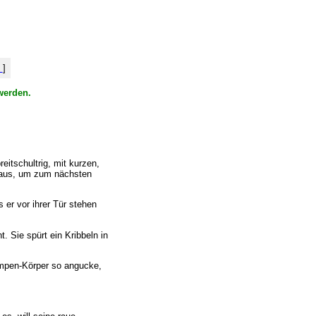
%
]
werden.
reitschultrig, mit kurzen,
eraus, um zum nächsten
s er vor ihrer Tür stehen
. Sie spürt ein Kribbeln in
lampen-Körper so angucke,