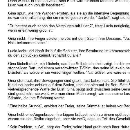
Dann wendet er sich an Gina, sein Blick wird für einen Moment weicher, 
Luan war auch von dir begeistert."
Gina spürt, wie ihre Wangen erröten, als sie an die intensive Begegnung m
es war eine Erfahrung, die sie nie vergessen würde. "Danke", sagt sie le
"Du hattest auch schon das Vergnügen mit Luan?", fragt Lucia neugierig
wenn er ein wenig grob ist."
Gina nickt, ihre Finger spielen nervös mit dem Saum ihrer Dessous. "Ja
Hals bekommen habe."
Lucia lacht und klopft ihr auf die Schulter, ihre Berührung ist kamerad
du den schlucken kannst, schaffst du alle."
Gina lächelt stolz, ein Lächeln, das ihre Selbstsicherheit zeigt. In dies
stoppeligen Bart und einem verschwitzten T-Shirt, das seine Muskeln bet
Brüsten, als würde er sie verschlingen wollen. "Na, Süßer, wie wäre es m
Gina steht auf, ihre Bewegungen sind grazil, fast katzenhaft. Sie führt de
Kleidung landet achtlos auf dem Boden, und legt sich auf ihr Bett. Sein
vielversprechende Waffe der Lust. Gina beugt sich zwischen seine Beine
sind geschickt, sie weiß, wie man einen Mann erregt, wie man seine Lust 
Stimme, die ihre Erfahrung verrät.
"Eine halbe Stunde", erwidert der Freier, seine Stimme ist heiser vor B
Gina hebt eine Augenbraue, ihre Lippen kräuseln sich zu einem spöttisc
warum sie das Risiko eingehen, aber sie weiß, dass es Teil des Geschäft
"Kein Problem, süße", sagt der Freier, seine Hand greift nach ihrer Hüfte