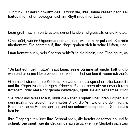
"Oh fuck, ist dein Schwanz geil", stöhnt sie, ihre Hände greifen nach seinen 
härter, ihre Hüften bewegen sich im Rhythmus ihrer Lust.
Luan greift nach ihren Brüsten, seine Hände sind grob, als er sie knetet.
Gina spürt, wie ihr Orgasmus sich aufbaut, wie er in ihr pulsiert. Sie re
überkommt. Sie schreit auf, ihre Nägel graben sich in seine Hüften, und s
Luan kommt auch, sein Sperma schießt in sie hinein, und Gina spürt, wie es 
"Du bist echt geil, Fotze", sagt Luan, seine Stimme ist wieder kalt und
während er seine Hose wieder hochzieht. "Und sei bereit, wenn ich zur
Gina nickt stumm, ihre Kehle ist zu wund, um zu sprechen. Sie taumelt in
und ihr Körper ist ein einziges Kribbeln. Sie hat noch nie so etwas Inten
trotzdem, oder vielleicht gerade deswegen, spürt sie ein seltsames Prick
Sie dreht das Wasser auf, lässt die kalten Tropfen über ihren Körper l
sein markantes Gesicht, sein harter Blick, die Art, wie er sie dominiert ha
Beine um seine Hüften schlingt und sie unbarmherzig nimmt. Sie beißt sic
berührt.
Ihre Finger gleiten über ihre Schamlippen, die bereits geschwollen und feu
schreit. Sie spürt, wie ihr Orgasmus aufsteigt, wie ihre Muskeln sich z