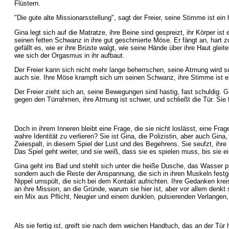
Flüstern.
"Die gute alte Missionarsstellung", sagt der Freier, seine Stimme ist ein 
Gina legt sich auf die Matratze, ihre Beine sind gespreizt, ihr Körper ist
seinen fetten Schwanz in ihre gut geschmierte Möse. Er fängt an, hart 
gefällt es, wie er ihre Brüste walgt, wie seine Hände über ihre Haut gleit
wie sich der Orgasmus in ihr aufbaut.
Der Freier kann sich nicht mehr lange beherrschen, seine Atmung wird s
auch sie. Ihre Möse krampft sich um seinen Schwanz, ihre Stimme ist ein
Der Freier zieht sich an, seine Bewegungen sind hastig, fast schuldig. Gin
gegen den Türrahmen, ihre Atmung ist schwer, und schließt die Tür. Sie fü
Doch in ihrem Inneren bleibt eine Frage, die sie nicht loslässt, eine Fra
wahre Identität zu verlieren? Sie ist Gina, die Polizistin, aber auch Gin
Zwiespalt, in diesem Spiel der Lust und des Begehrens. Sie seufzt, ihre 
Das Spiel geht weiter, und sie weiß, dass sie es spielen muss, bis sie ei
Gina geht ins Bad und stehlt sich unter die heiße Dusche, das Wasser pr
sondern auch die Reste der Anspannung, die sich in ihren Muskeln festgese
Nippel umspült, die sich bei dem Kontakt aufrichten. Ihre Gedanken kr
an ihre Mission, an die Gründe, warum sie hier ist, aber vor allem denkt 
ein Mix aus Pflicht, Neugier und einem dunklen, pulsierenden Verlangen, 
Als sie fertig ist, greift sie nach dem weichen Handtuch, das an der Tür h