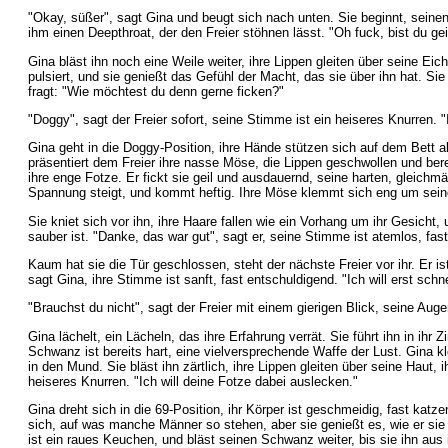
"Okay, süßer", sagt Gina und beugt sich nach unten. Sie beginnt, seinen
ihm einen Deepthroat, der den Freier stöhnen lässt. "Oh fuck, bist du geil
Gina bläst ihn noch eine Weile weiter, ihre Lippen gleiten über seine Eic
pulsiert, und sie genießt das Gefühl der Macht, das sie über ihn hat. Si
fragt: "Wie möchtest du denn gerne ficken?"
"Doggy", sagt der Freier sofort, seine Stimme ist ein heiseres Knurren. "
Gina geht in die Doggy-Position, ihre Hände stützen sich auf dem Bett ab,
präsentiert dem Freier ihre nasse Möse, die Lippen geschwollen und bere
ihre enge Fotze. Er fickt sie geil und ausdauernd, seine harten, gleichm
Spannung steigt, und kommt heftig. Ihre Möse klemmt sich eng um se
Sie kniet sich vor ihn, ihre Haare fallen wie ein Vorhang um ihr Gesicht,
sauber ist. "Danke, das war gut", sagt er, seine Stimme ist atemlos, fast 
Kaum hat sie die Tür geschlossen, steht der nächste Freier vor ihr. Er is
sagt Gina, ihre Stimme ist sanft, fast entschuldigend. "Ich will erst schn
"Brauchst du nicht", sagt der Freier mit einem gierigen Blick, seine Auge
Gina lächelt, ein Lächeln, das ihre Erfahrung verrät. Sie führt ihn in ihr
Schwanz ist bereits hart, eine vielversprechende Waffe der Lust. Gina k
in den Mund. Sie bläst ihn zärtlich, ihre Lippen gleiten über seine Haut,
heiseres Knurren. "Ich will deine Fotze dabei auslecken."
Gina dreht sich in die 69-Position, ihr Körper ist geschmeidig, fast katz
sich, auf was manche Männer so stehen, aber sie genießt es, wie er sie gi
ist ein raues Keuchen, und bläst seinen Schwanz weiter, bis sie ihn aus