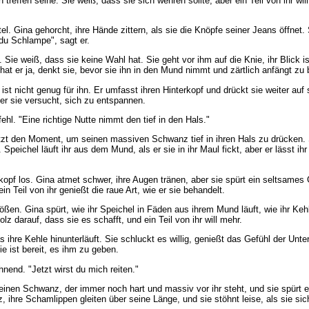
treffen seine. Sie weiß, dass sie sich wehren sollte, aber ein Teil von ihr will
el. Gina gehorcht, ihre Hände zittern, als sie die Knöpfe seiner Jeans öffnet.
du Schlampe", sagt er.
gt. Sie weiß, dass sie keine Wahl hat. Sie geht vor ihm auf die Knie, ihr Blick 
hat er ja, denkt sie, bevor sie ihn in den Mund nimmt und zärtlich anfängt zu 
t nicht genug für ihn. Er umfasst ihren Hinterkopf und drückt sie weiter auf s
ber sie versucht, sich zu entspannen.
ehl. "Eine richtige Nutte nimmt den tief in den Hals."
utzt den Moment, um seinen massiven Schwanz tief in ihren Hals zu drücken. S
Speichel läuft ihr aus dem Mund, als er sie in ihr Maul fickt, aber er lässt i
rkopf los. Gina atmet schwer, ihre Augen tränen, aber sie spürt ein seltsames 
 Teil von ihr genießt die raue Art, wie er sie behandelt.
 Stößen. Gina spürt, wie ihr Speichel in Fäden aus ihrem Mund läuft, wie ihr 
olz darauf, dass sie es schafft, und ein Teil von ihr will mehr.
ihre Kehle hinunterläuft. Sie schluckt es willig, genießt das Gefühl der Unte
e ist bereit, es ihm zu geben.
nend. "Jetzt wirst du mich reiten."
 seinen Schwanz, der immer noch hart und massiv vor ihr steht, und sie spürt e
, ihre Schamlippen gleiten über seine Länge, und sie stöhnt leise, als sie sich