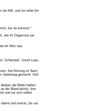
sie füllt, und sie reitet ihn
e mich, bis du kommst."
ürt, wie ihr Orgasmus sie
ie ihr Herz rast.
en, Schlampe", knurrt Luan,
ast, ihre Atmung ist flach,
inem Spielzeug gemacht. Und
leiben die Bilder haften:
e an die Wand drückt, ihre
tet und sie sich selbst
 dehnt und streckt, bis sie