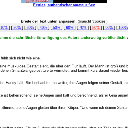
Ersties, authentischer amateur Sex
Breite der Text unten anpassen:
(braucht 'cookies')
10%
] [
20%
] [
30%
] [
40%
] [
50%
] [
60%
] [
70%
] [
80%
] [
90%
] [
100
hne die schriftliche Einwilligung des Autors anderweitig veröffentlicht 
fühlt sich nicht wie eine.
e eine muskulöse Gestalt sieht, die über den Flur läuft. Der Mann ist groß und b
n denen Gina Zwangsprostituierte vermutet, und kommt kurz darauf wieder h
as Handy hält. Sie beobachtet ihn weiter, ihre Augen folgen seiner Gestalt, al
 ist beherrschend, seine Augen sind kalt und berechnend, als er Gina ansieht
auer Stimme, seine Augen gleiten über ihren Körper. "Und wenn ich deinen Sch