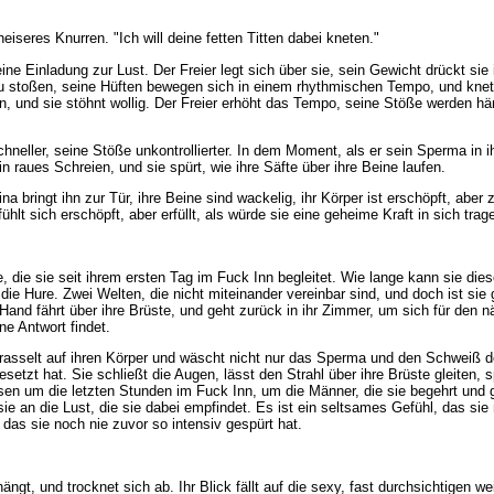
heiseres Knurren. "Ich will deine fetten Titten dabei kneten."
 eine Einladung zur Lust. Der Freier legt sich über sie, sein Gewicht drückt sie
zu stoßen, seine Hüften bewegen sich in einem rhythmischen Tempo, und knete
en, und sie stöhnt wollig. Der Freier erhöht das Tempo, seine Stöße werden härt
chneller, seine Stöße unkontrollierter. In dem Moment, als er sein Sperma in
 raues Schreien, und sie spürt, wie ihre Säfte über ihre Beine laufen.
a bringt ihn zur Tür, ihre Beine sind wackelig, ihr Körper ist erschöpft, aber z
hlt sich erschöpft, aber erfüllt, als würde sie eine geheime Kraft in sich trag
ge, die sie seit ihrem ersten Tag im Fuck Inn begleitet. Wie lange kann sie die
a, die Hure. Zwei Welten, die nicht miteinander vereinbar sind, und doch ist si
Hand fährt über ihre Brüste, und geht zurück in ihr Zimmer, um sich für den n
ne Antwort findet.
asselt auf ihren Körper und wäscht nicht nur das Sperma und den Schweiß der 
tzt hat. Sie schließt die Augen, lässt den Strahl über ihre Brüste gleiten, sp
eisen um die letzten Stunden im Fuck Inn, um die Männer, die sie begehrt un
sie an die Lust, die sie dabei empfindet. Es ist ein seltsames Gefühl, das sie
das sie noch nie zuvor so intensiv gespürt hat.
ängt, und trocknet sich ab. Ihr Blick fällt auf die sexy, fast durchsichtigen w