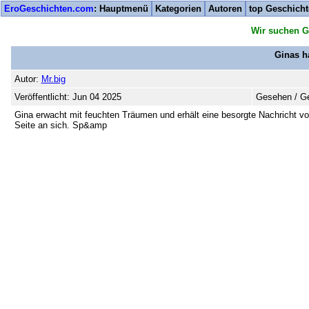
EroGeschichten.com
: Hauptmenü
Kategorien
Autoren
top Geschich
Wir suchen G
Ginas h
Autor:
Mr.big
Veröffentlicht: Jun 04 2025
Gesehen / Ge
Gina erwacht mit feuchten Träumen und erhält eine besorgte Nachricht von 
Seite an sich. Sp&amp