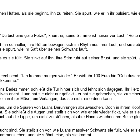
Hüften, als sie beginnt, ihn zu reiten. Sie spürt, wie er in ihr pulsiert, wie er 
 "Du bist eine geile Fotze", knurrt er, seine Stimme ist heiser vor Lust. "Reit
itet ihn schneller, ihre Hüften bewegen sich im Rhythmus ihrer Lust, und sie sp
ie spürt, wie ihr Saft über seinen Schwanz läuft.
sie füllt. Sie sinkt auf ihn, ihre Stirn ruht auf seiner Brust, und sie spürt, w
 berechnend. "Ich komme morgen wieder." Er wirft ihr 100 Euro hin "Geh dusch
ückkomme."
s Badezimmer, schließt die Tür hinter sich und lehnt sich dagegen. Ihr Herz r
sives erlebt. Luan hat sie nicht nur gefickt - er hat sie gebrochen, sie zu se
eln in ihrer Möse, ein Verlangen, das sie nicht einordnen kann.
aufen, um die Spuren von Luans Berührungen abzuwaschen. Doch in ihrem Kopf b
t. Sie schließt die Augen und stellt sich vor, wie er sie wieder fickt, wie er si
h auf die Lippe, um nicht zu stöhnen, als ihre Hand zwischen ihre Beine glei
cht sind. Sie stellt sich vor, wie Luans massiver Schwanz sie füllt, wie er sie
usammenziehen, und sie stöhnt leise, als sie kommt.