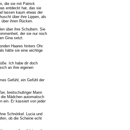
n, die sie mit Patrick
twas entdeckt hat, das sie
und lassen kaum etwas der
uscht über ihre Lippen, als
t über ihren Rücken.
len über ihre Schultern. Sie
kommenheit, der sie nur noch
en Gina setzt.
blonden Haares hinters Ohr.
s hätte sie eine wichtige
süße. Ich habe dir doch
sich an ihre eigenen
hmes Gefühl, ein Gefühl der
ßer, breitschultriger Mann
st die Mädchen automatisch
 ein. Er kassiert von jeder
ohne Schnörkel. Lucia und
üfen, ob die Scheine echt