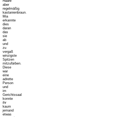
Haare
aber
regelmäßig
kastanienbraun.
Mia
erkannte
dies
daran
das
sie
ab
und
zu
vergaß
winzigste
Spitzen
mitzufärben.
Diese
war
eine
adrette
Person
und
im
Gerichtssaal
konnte
ihr
kaum
jemand
etwas