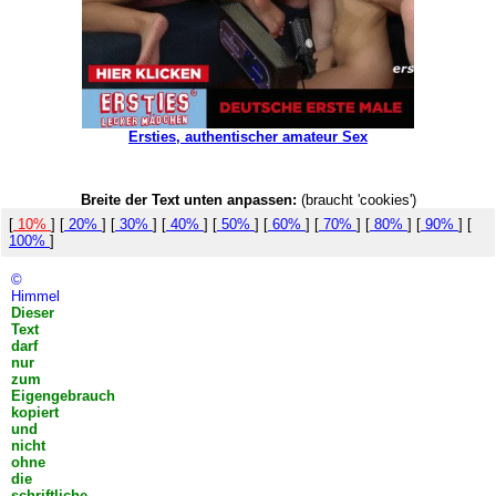
Ersties, authentischer amateur Sex
Breite der Text unten anpassen:
(braucht 'cookies')
[
10%
] [
20%
] [
30%
] [
40%
] [
50%
] [
60%
] [
70%
] [
80%
] [
90%
] [
100%
]
©
Himmel
Dieser
Text
darf
nur
zum
Eigengebrauch
kopiert
und
nicht
ohne
die
schriftliche