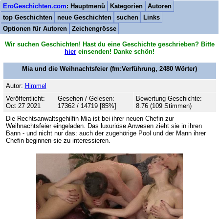
EroGeschichten.com
: Hauptmenü
Kategorien
Autoren
top Geschichten
neue Geschichten
suchen
Links
Optionen für Autoren
Zeichengrösse
Wir suchen Geschichten! Hast du eine Geschichte geschrieben? Bitte
hier
einsenden! Danke schön!
Mia und die Weihnachtsfeier
(fm:Verführung,
2480
Wörter)
Autor:
Himmel
Veröffentlicht:
Gesehen / Gelesen:
Bewertung Geschichte:
Oct 27 2021
17362 / 14719 [85%]
8.76 (109 Stimmen)
Die Rechtsanwaltsgehilfin Mia ist bei ihrer neuen Chefin zur
Weihnachtsfeier eingeladen. Das luxuriöse Anwesen zieht sie in ihren
Bann - und nicht nur das: auch der zugehörige Pool und der Mann ihrer
Chefin beginnen sie zu interessieren.