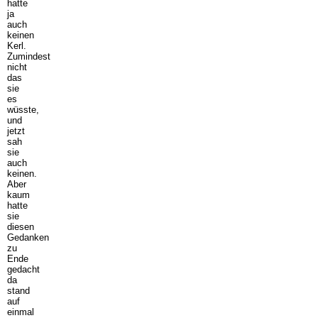
hatte
ja
auch
keinen
Kerl.
Zumindest
nicht
das
sie
es
wüsste,
und
jetzt
sah
sie
auch
keinen.
Aber
kaum
hatte
sie
diesen
Gedanken
zu
Ende
gedacht
da
stand
auf
einmal